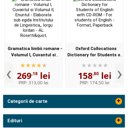
Gramatica limbii romane -
Oxford Collocations
Volumul I, Cuvantul si
Dictionary for Students of
Volumul II, Enuntul -
English with CD-ROM - For
‹
›
Elaborata sub egida
students of English -
269
lei
158
lei
,18
,80
Institutului de
Format, Paperback
Lingvistica,,...
PRP:
313,00 lei
PRP:
174,50 lei
+
Categorii de carte
+
Edituri