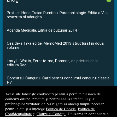
Prof. dr. Horia Traian Dumitriu, Paradontologie. Editia a V-a,
revazuta si adaugita
Agenda Medicala. Editia de buzunar 2014
Cea de-a 19-a editie, MemoMed 2013 structurat in doua
volume
Larry L. Watts, Fereste-ma, Doamne, de prieteni de la
editura Rao
Concursul Cangurul. Carti pentru concursul cangurul clasele
I-V
Acest site folosește cookie-uri pentru a permite plasarea de
...toate știrile
comenzi online, precum și pentru analiza traficului și a
preferințelor vizitatorilor. Vă rugăm să alocați timpul necesar
pentru a citi și a înțelege
Politica de Cookie
,
Politica de
© 2008 - 2026
S.C. M.G. Net Distribution S.R.L.
Confidențialitate
și
Clauze și Condiții
. Utilizarea în continuare a