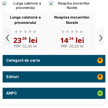
Lunga calatorie a
Noaptea inocentilor.
prizonierului
Nuvele
‹
›
23
lei
14
lei
,08
,34
PRP:
32,50 lei
PRP:
20,20 lei
+
Categorii de carte
+
Edituri
-
ANPC