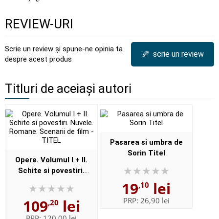
REVIEW-URI
Scrie un review și spune-ne opinia ta
✎
scrie un review
despre acest produs
Titluri de aceiași autori
Pasarea si umbra de
Sorin Titel
Opere. Volumul I + II.
Schite si povestiri.
Nuvele. Romane. Scenarii
19
lei
,10
de film - TITEL
PRP:
26,90 lei
109
lei
,20
PRP:
120,00 lei