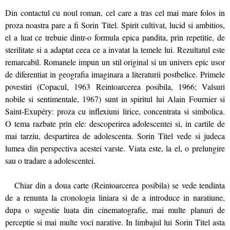
Din contactul cu noul roman, cel care a tras cel mai mare folos in
proza noastra pare a fi Sorin Titel. Spirit cultivat, lucid si ambitios,
el a luat ce trebuie dintr-o formula epica pandita, prin repetitie, de
sterilitate si a adaptat ceea ce a invatat la temele lui. Rezultatul este
remarcabil. Romanele impun un stil original si un univers epic usor
de diferentiat in geografia imaginara a literaturii postbelice. Primele
povestiri (Copacul, 1963 Reintoarcerea posibila, 1966; Valsuri
nobile si sentimentale, 1967) sunt in spiritul lui Alain Fournier si
Saint-Exupéry: proza cu inflexiuni lirice, concentrata si simbolica.
O tema razbate prin ele: descoperirea adolescentei si, in cartile de
mai tarziu, despartirea de adolescenta. Sorin Titel vede si judeca
lumea din perspectiva acestei varste. Viata este, la el, o prelungire
sau o tradare a adolescentei.
Chiar din a doua carte (Reintoarcerea posibila) se vede tendinta
de a renunta la cronologia liniara si de a introduce in naratiune,
dupa o sugestie luata din cinematografie, mai multe planuri de
perceptie si mai multe voci narative. In limbajul lui Sorin Titel asta