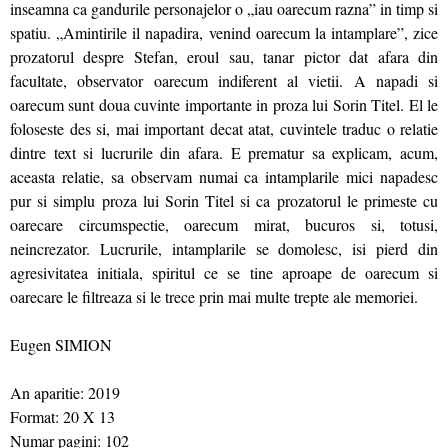
inseamna ca gandurile personajelor o „iau oarecum razna” in timp si
spatiu. „Amintirile il napadira, venind oarecum la intamplare”, zice
prozatorul despre Stefan, eroul sau, tanar pictor dat afara din
facultate, observator oarecum indiferent al vietii. A napadi si
oarecum sunt doua cuvinte importante in proza lui Sorin Titel. El le
foloseste des si, mai important decat atat, cuvintele traduc o relatie
dintre text si lucrurile din afara. E prematur sa explicam, acum,
aceasta relatie, sa observam numai ca intamplarile mici napadesc
pur si simplu proza lui Sorin Titel si ca prozatorul le primeste cu
oarecare circumspectie, oarecum mirat, bucuros si, totusi,
neincrezator. Lucrurile, intamplarile se domolesc, isi pierd din
agresivitatea initiala, spiritul ce se tine aproape de oarecum si
oarecare le filtreaza si le trece prin mai multe trepte ale memoriei.
Eugen SIMION
An aparitie: 2019
Format: 20 X 13
Numar pagini: 102