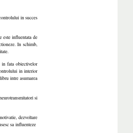
controlului in succes
e este influentata de
actioneze. In schimb,
tate.
in fata obiectivelor
trolului in interior
libru intre asumarea
neurotransmitatori si
motivatie, dezvoltare
eusesc sa influenteze