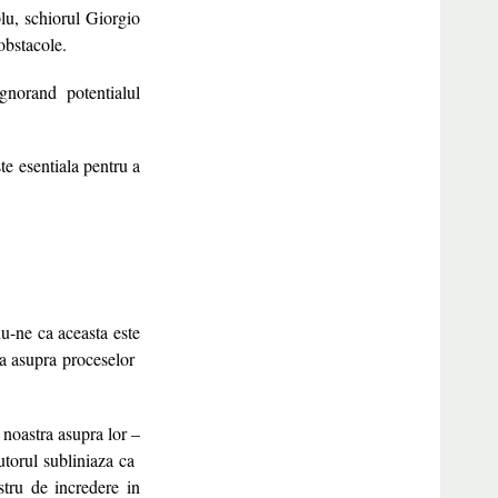
plu, schiorul Giorgio
obstacole.
ignorand potentialul
te esentiala pentru a
du-ne ca aceasta este
ita asupra proceselor
 noastra asupra lor –
utorul subliniaza ca
stru de incredere in