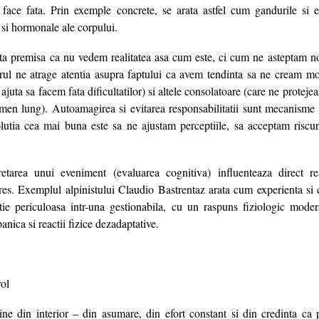
 face fata. Prin exemple concrete, se arata astfel cum gandurile si e
e si hormonale ale corpului.
ta premisa ca nu vedem realitatea asa cum este, ci cum ne asteptam noi s
orul ne atrage atentia asupra faptului ca avem tendinta sa ne cream m
ajuta sa facem fata dificultatilor) si altele consolatoare (care ne proteje
men lung). Autoamagirea si evitarea responsabilitatii sunt mecanisme 
olutia cea mai buna este sa ne ajustam perceptiile, sa acceptam riscur
pretarea unui eveniment (evaluarea cognitiva) influenteaza direct re
stres. Exemplul alpinistului Claudio Bastrentaz arata cum experienta si 
ie periculoasa intr-una gestionabila, cu un raspuns fiziologic moder
anica si reactii fizice dezadaptative.
ol
ne din interior – din asumare, din efort constant si din credinta ca p