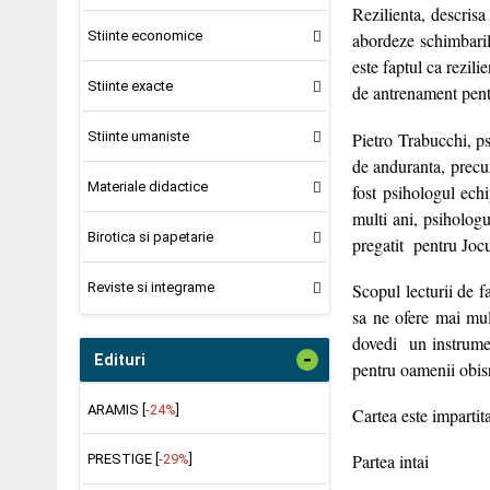
Rezilienta, descrisa 
Stiinte economice
abordeze schimbaril
este faptul ca rezili
Stiinte exacte
de antrenament pent
Pietro Trabucchi, ps
Stiinte umaniste
de anduranta, precu
Materiale didactice
fost psihologul ech
multi ani, psihologu
Birotica si papetarie
pregatit pentru Joc
Reviste si integrame
Scopul lecturii de f
sa ne ofere mai mult
dovedi un instrument
-
Edituri
pentru oamenii obisn
ARAMIS [
-24%
]
Cartea este impartit
Partea intai
PRESTIGE [
-29%
]