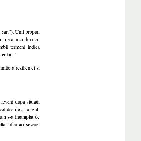
a sari”). Unii propun
tul de a urca din nou
ambii termeni indica
reutati.”
itie a rezilientei si
 reveni dupa situatii
evolutiv de-a lungul
cum s-a intamplat de
ta tulburari severe.