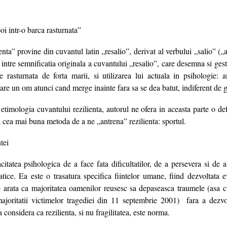
oi intr-o barca rasturnata”
enta” provine din cuvantul latin „resalio”, derivat al verbului „salio” („
 intre semnificatia originala a cuvantului „resalio”, care desemna si ges
e rasturnata de forta marii, si utilizarea lui actuala in psihologie: 
 are un om atunci cand merge inainte fara sa se dea batut, indiferent de g
timologia cuvantului rezilienta, autorul ne ofera in aceasta parte o defin
a cea mai buna metoda de a ne „antrena” rezilienta: sportul.
tei
citatea psihologica de a face fata dificultatilor, de a persevera si de a
atice. Ea este o trasatura specifica fiintelor umane, fiind dezvoltata 
ile arata ca majoritatea oamenilor reusesc sa depaseasca traumele (asa 
joritatii victimelor tragediei din 11 septembrie 2001) fara a dezvol
onsidera ca rezilienta, si nu fragilitatea, este norma.