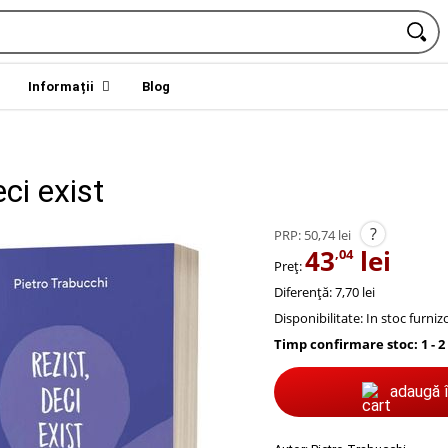
Informații
Blog
eci exist
?
PRP:
50,74 lei
43
lei
,04
Preț:
Diferență: 7,70 lei
Disponibilitate:
In stoc furniz
Timp confirmare stoc: 1 - 2
adaugă 