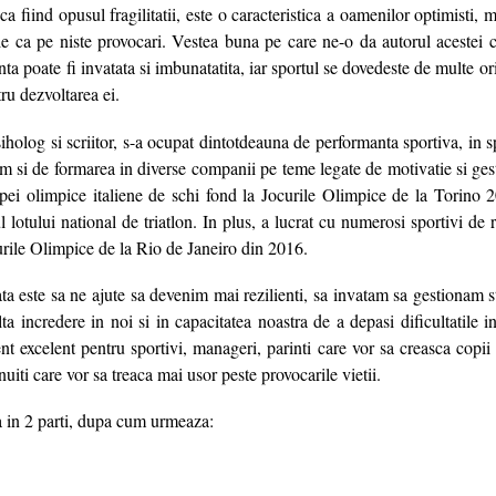
ca fiind opusul fragilitatii, este o caracteristica a oamenilor optimisti, m
e ca pe niste provocari. Vestea buna pe care ne-o da autorul acestei ca
enta poate fi invatata si imbunatatita, iar sportul se dovedeste de multe or
ru dezvoltarea ei.
iholog si scriitor, s-a ocupat dintotdeauna de performanta sportiva, in sp
m si de formarea in diverse companii pe teme legate de motivatie si gest
ipei olimpice italiene de schi fond la Jocurile Olimpice de la Torino 
l lotului national de triatlon. In plus, a lucrat cu numerosi sportivi de r
urile Olimpice de la Rio de Janeiro din 2016.
ata este sa ne ajute sa devenim mai rezilienti, sa invatam sa gestionam st
a incredere in noi si in capacitatea noastra de a depasi dificultatile i
 excelent pentru sportivi, manageri, parinti care vor sa creasca copii m
uiti care vor sa treaca mai usor peste provocarile vietii.
a in 2 parti, dupa cum urmeaza: