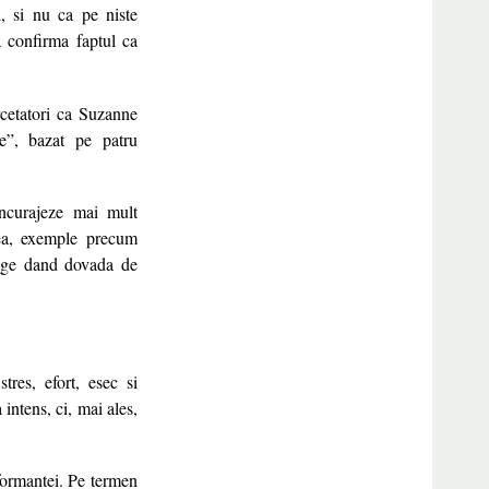
i, si nu ca pe niste
a confirma faptul ca
rcetatori ca Suzanne
e”, bazat pe patru
incurajeze mai mult
tea, exemple precum
junge dand dovada de
tres, efort, esec si
intens, ci, mai ales,
rformantei. Pe termen