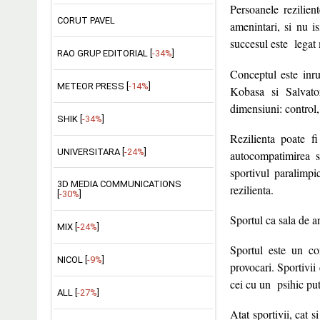
Persoanele rezilien
CORUT PAVEL
amenintari, si nu i
succesul este legat 
RAO GRUP EDITORIAL [
-34%
]
Conceptul este inru
METEOR PRESS [
-14%
]
Kobasa si Salvato
dimensiuni: control, 
SHIK [
-34%
]
Rezilienta poate f
UNIVERSITARA [
-24%
]
autocompatimirea s
sportivul paralimpi
3D MEDIA COMMUNICATIONS
rezilienta.
[
-30%
]
Sportul ca sala de a
MIX [
-24%
]
Sportul este un con
NICOL [
-9%
]
provocari. Sportivii
cei cu un psihic put
ALL [
-27%
]
Atat sportivii, cat 