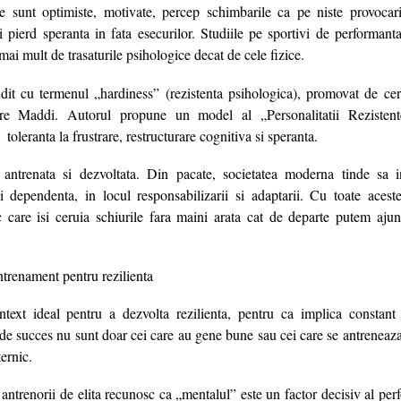
te sunt optimiste, motivate, percep schimbarile ca pe niste provocar
si pierd speranta in fata esecurilor. Studiile pe sportivi de performant
mai mult de trasaturile psihologice decat de cele fizice.
dit cu termenul „hardiness” (rezistenta psihologica), promovat de ce
re Maddi. Autorul propune un model al „Personalitatii Rezistent
toleranta la frustrare, restructurare cognitiva si speranta.
i antrenata si dezvoltata. Din pacate, societatea moderna tinde sa 
i dependenta, in locul responsabilizarii si adaptarii. Cu toate aces
c care isi ceruia schiurile fara maini arata cat de departe putem a
ntrenament pentru rezilienta
text ideal pentru a dezvolta rezilienta, pentru ca implica constant s
 de succes nu sunt doar cei care au gene bune sau cei care se antreneaza 
ernic.
si antrenorii de elita recunosc ca „mentalul” este un factor decisiv al pe