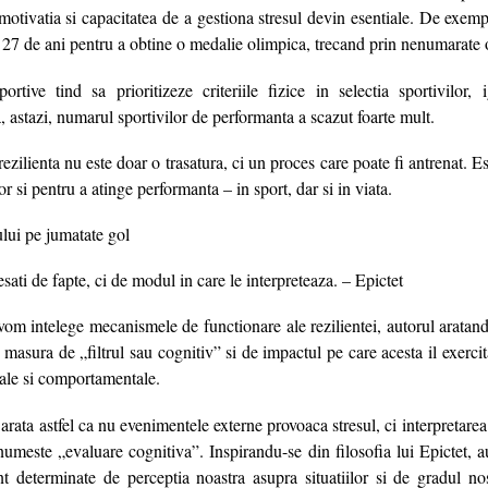
motivatia si capacitatea de a gestiona stresul devin esentiale. De exem
 27 de ani pentru a obtine o medalie olimpica, trecand prin nenumarate 
portive tind sa prioritizeze criteriile fizice in selectia sportivilor, 
, astazi, numarul sportivilor de performanta a scazut foarte mult.
ezilienta nu este doar o trasatura, ci un proces care poate fi antrenat. Es
lor si pentru a atinge performanta – in sport, dar si in viata.
lui pe jumatate gol
sati de fapte, ci de modul in care le interpreteaza. – Epictet
vom intelege mecanismele de functionare ale rezilientei, autorul aratan
masura de „filtrul sau cognitiv” si de impactul pe care acesta il exerc
nale si comportamentale.
arata astfel ca nu evenimentele externe provoaca stresul, ci interpretarea
numeste „evaluare cognitiva”. Inspirandu-se din filosofia lui Epictet, a
sunt determinate de perceptia noastra asupra situatiilor si de gradul no