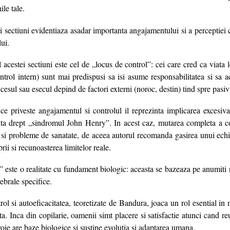
ile tale.
i sectiuni evidentiaza asadar importanta angajamentului si a perceptiei 
lui.
acestei sectiuni este cel de „locus de control”: cei care cred ca viata l
ontrol intern) sunt mai predispusi sa isi asume responsabilitatea si sa 
cesul sau esecul depind de factori externi (noroc, destin) tind spre pasivi
ce priveste angajamentul si controlul il reprezinta implicarea excesiva 
ta drept „sindromul John Henry”. In acest caz, mutarea completa a con
 si probleme de sanatate, de aceea autorul recomanda gasirea unui echi
prii si recunoasterea limitelor reale.
” este o realitate cu fundament biologic: aceasta se bazeaza pe anumiti 
ebrale specifice.
ol si autoeficacitatea, teoretizate de Bandura, joaca un rol esential in 
nta. Inca din copilarie, oamenii simt placere si satisfactie atunci cand r
ie are baze biologice si sustine evolutia si adaptarea umana.