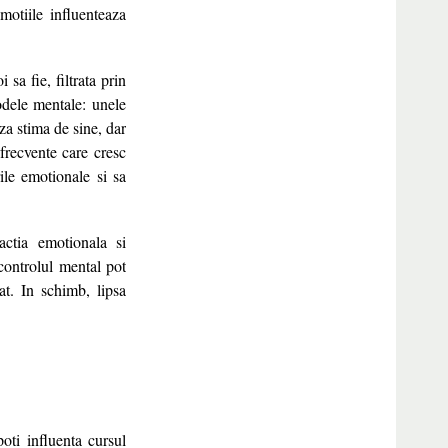
motiile influenteaza
a fie, filtrata prin
odele mentale: unele
aza stima de sine, dar
frecvente care cresc
ile emotionale si sa
actia emotionala si
controlul mental pot
at. In schimb, lipsa
oti influenta cursul