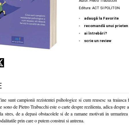
Autor:
Pietro Trabucchi
Editura:
ACT SI POLITON
adaugă la Favorite
recomandă unui prieten
ai întrebări?
scrie un review
E
Cine sunt campionii rezistentei psihologice si cum reusesc sa traiasca fe
e sono de Pietro Trabucchi este o carte despre rezilienta, adica despre ac
la stres, de a depasi obstacolele si de a ramane motivati in urmarirea p
alitatile prin care o putem construi si antrena.