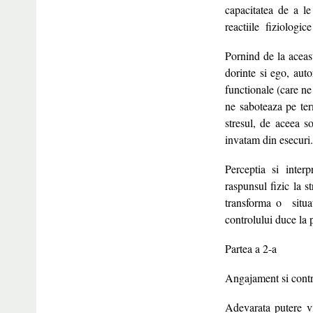
capacitatea de a le
reactiile fiziologic
Pornind de la aceas
dorinte si ego, aut
functionale (care ne 
ne saboteaza pe ter
stresul, de aceea s
invatam din esecuri.
Perceptia si inter
raspunsul fizic la 
transforma o situat
controlului duce la p
Partea a 2-a
Angajament si contr
Adevarata putere vi