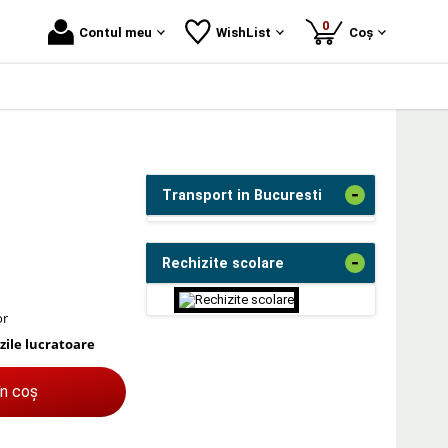
produse
0
Contul meu
WishList
Coș
-
Transport in Bucuresti
-
Rechizite scolare
or
 zile lucratoare
în coș