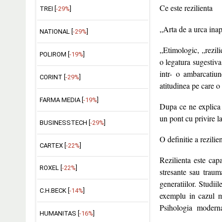
Ce este rezilienta
TREI [
-29%
]
„Arta de a urca inap
NATIONAL [
-29%
]
„Etimologic, „rezili
POLIROM [
-19%
]
o legatura sugestiva
intr- o ambarcatiun
CORINT [
-29%
]
atitudinea pe care o
FARMA MEDIA [
-19%
]
Dupa ce ne explica e
un pont cu privire l
BUSINESSTECH [
-29%
]
O definitie a rezilien
CARTEX [
-22%
]
Rezilienta este capa
ROXEL [
-22%
]
stresante sau traum
generatiilor. Studi
C.H.BECK [
-14%
]
exemplu in cazul ma
Psihologia moderna c
HUMANITAS [
-16%
]