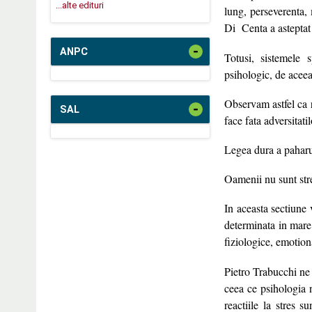
...alte edituri
lung, perseverenta, 
Di Centa a asteptat
-
ANPC
Totusi, sistemele s
psihologic, de aceea
Observam astfel ca r
-
SAL
face fata adversitati
Legea dura a paharu
Oamenii nu sunt stre
In aceasta sectiune 
determinata in mare 
fiziologice, emotio
Pietro Trabucchi ne 
ceea ce psihologia 
reactiile la stres 