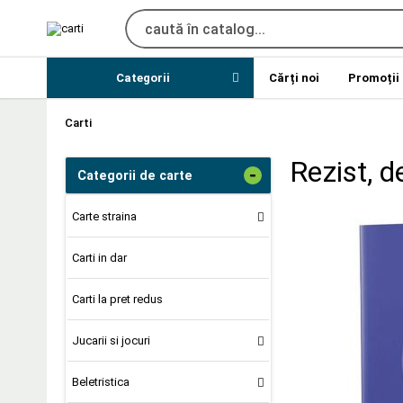
Categorii
Cărți noi
Promoții
Carti
Rezist, d
-
Categorii de carte
Carte straina
Carti in dar
Carti la pret redus
Jucarii si jocuri
Beletristica