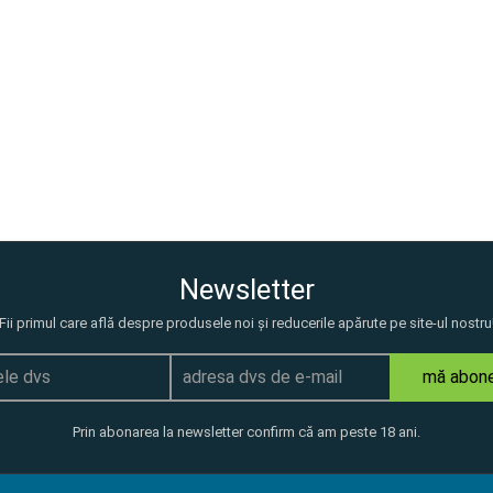
Newsletter
Fii primul care află despre produsele noi și reducerile apărute pe site-ul nostru
mă abon
Prin abonarea la newsletter confirm că am peste 18 ani.