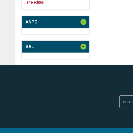
...alte edituri
-
ANPC
-
SAL