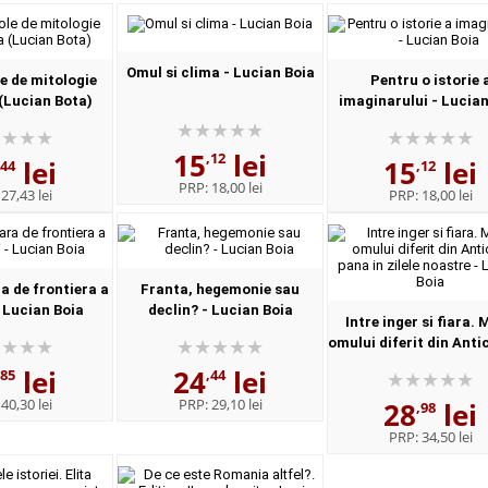
Omul si clima - Lucian Boia
e de mitologie
Pentru o istorie 
(Lucian Bota)
imaginarului - Lucian
15
lei
,12
lei
15
lei
,44
,12
PRP:
18,00 lei
:
27,43 lei
PRP:
18,00 lei
a de frontiera a
Franta, hegemonie sau
 Lucian Boia
declin? - Lucian Boia
Intre inger si fiara. 
omului diferit din Anti
pana in zilele noast
lei
24
lei
,85
,44
Lucian Boia
:
40,30 lei
PRP:
29,10 lei
28
lei
,98
PRP:
34,50 lei