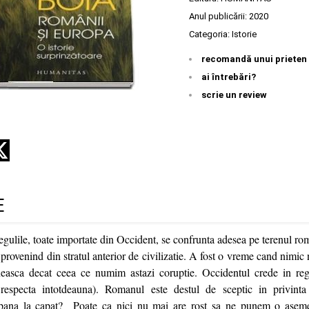
Anul publicării:
2020
Categoria:
Istorie
recomandă unui prieten
ai întrebări?
scrie un review
E
, regulile, toate importate din Occident, se confrunta adesea pe terenul r
, provenind din stratul anterior de civilizatie. A fost o vreme cand nimic
neasca decat ceea ce numim astazi coruptie. Occidentul crede in regu
 respecta intotdeauna). Romanul este destul de sceptic in privint
 pana la capat? Poate ca nici nu mai are rost sa ne punem o aseme