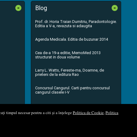
-
-
Blog
Prof. dr. Horia Traian Dumitriu, Paradontologie.
Editia a V-a, revazuta si adaugita
Agenda Medicala. Editia de buzunar 2014
Cea de-a 19-a editie, MemoMed 2013
structurat in doua volume
Larry L. Watts, Fereste-ma, Doamne, de
prieteni de la editura Rao
Concursul Cangurul. Carti pentru concursul
cangurul clasele I-V
...toate știrile
ați timpul necesar pentru a citi și a înțelege
Politica de Cookie
,
Politica
l Soft