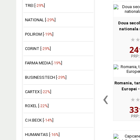
TREI [
-29%
]
NATIONAL [
-29%
]
Doua secol
nationala 
POLIROM [
-19%
]
24
CORINT [
-29%
]
PRP
FARMA MEDIA [
-19%
]
BUSINESSTECH [
-29%
]
Romania, tar
‹
Europei -
CARTEX [
-22%
]
ROXEL [
-22%
]
33
PRP
C.H.BECK [
-14%
]
HUMANITAS [
-16%
]