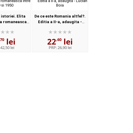
storiei. Elita
De ce este Romania altfel?.
la romaneasca
Editia a II-a, adaugita -
930 si 1950
Lucian Boia
lei
22
lei
,70
,60
:
42,50 lei
PRP:
26,90 lei