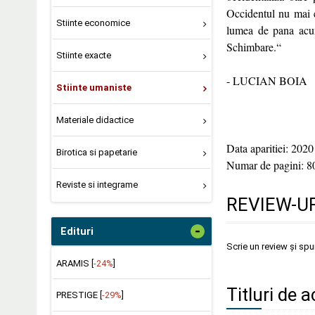
Occidentul nu mai es
Stiinte economice
lumea de pana acum
Schimbare.“
Stiinte exacte
- LUCIAN BOIA
Stiinte umaniste
Materiale didactice
Data aparitiei: 2020
Birotica si papetarie
Numar de pagini: 8
Reviste si integrame
REVIEW-UR
-
Edituri
Scrie un review și sp
ARAMIS [
-24%
]
Titluri de a
PRESTIGE [
-29%
]