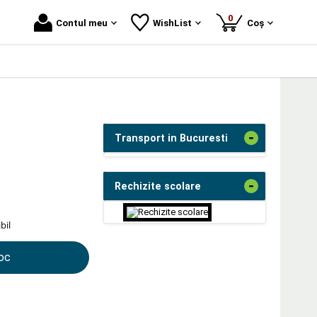
produse
0
Contul meu
WishList
Coș
-
Transport in Bucuresti
-
Rechizite scolare
bil
toc