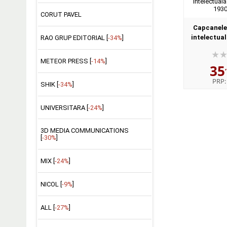
CORUT PAVEL
Capcanele i
intelectua
RAO GRUP EDITORIAL [
-34%
]
intre 1
METEOR PRESS [
-14%
]
35
PRP
SHIK [
-34%
]
UNIVERSITARA [
-24%
]
3D MEDIA COMMUNICATIONS
[
-30%
]
MIX [
-24%
]
NICOL [
-9%
]
ALL [
-27%
]