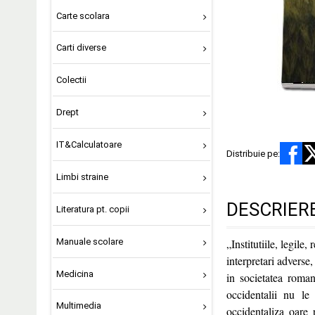
Carte scolara
Carti diverse
Colectii
Drept
IT&Calculatoare
Distribuie pe:
Limbi straine
DESCRIER
Literatura pt. copii
Manuale scolare
„Institutiile, legile
interpretari adverse
Medicina
in societatea roma
occidentalii nu le
Multimedia
occidentaliza oare