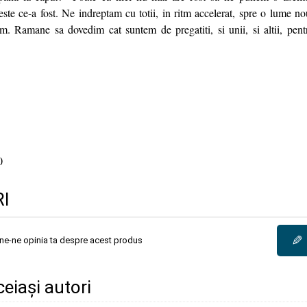
te ce-a fost. Ne indreptam cu totii, in ritm accelerat, spre o lume nou
. Ramane sa dovedim cat suntem de pregatiti, si unii, si altii, pent
0
I
✎
une-ne opinia ta despre acest produs
ceiași autori