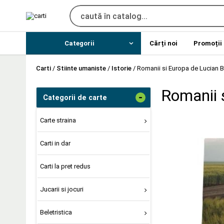
Categorii
Cărți noi
Promoții
Carti
/
Stiinte umaniste
/
Istorie
/
Romanii si Europa de Lucian B
Romanii 
-
Categorii de carte
Carte straina
Carti in dar
Carti la pret redus
Jucarii si jocuri
Beletristica