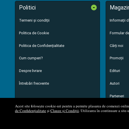
-
Politici
Magazi
Termeni și condiții
Informații 
Politica de Cookie
Formular de
Politica de Confidențialitate
Cărți noi
Cum cumperi?
Promoții
Despre livrare
Edituri
Întrebări frecvente
Autori
Parteneri
Acest site folosește cookie-uri pentru a permite plasarea de comenzi online,
de Confidențialitate
și
Clauze și Condiții
. Utilizarea în continuare a site-
© 200