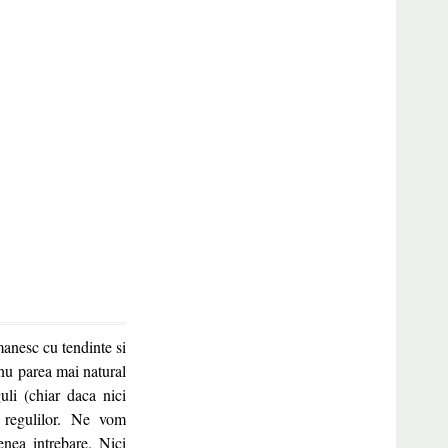
omanesc cu tendinte si
 nu parea mai natural
li (chiar daca nici
a regulilor. Ne vom
nea intrebare. Nici