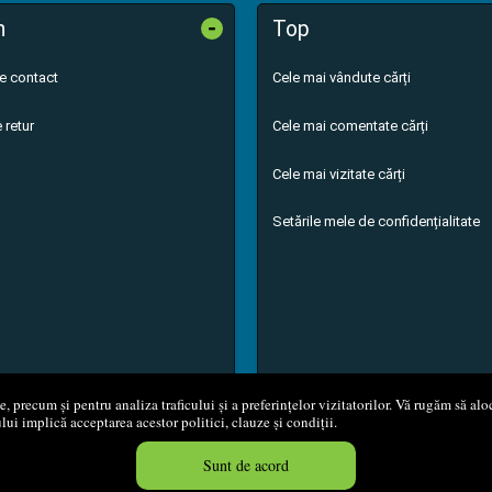
-
n
Top
de contact
Cele mai vândute cărți
 retur
Cele mai comentate cărți
Cele mai vizitate cărți
Setările mele de confidențialitate
 precum și pentru analiza traficului și a preferințelor vizitatorilor. Vă rugăm să aloc
ului implică acceptarea acestor politici, clauze și condiții.
8 - 2026
S.C. M.G. Net Distribution S.R.L.
Magazin online
creat de
Vita
Sunt de acord
Created in 0.0550 sec