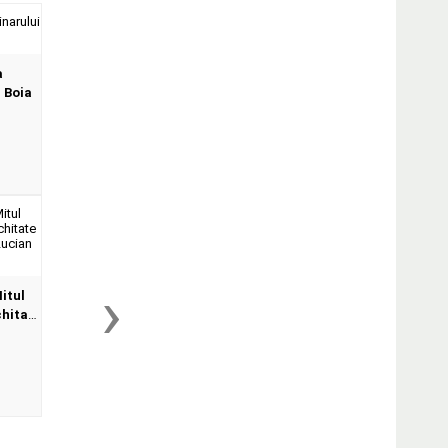
a
 Boia
›
Mitul
chitate
re -