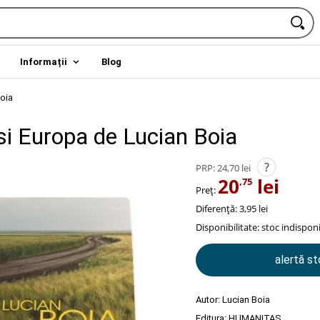
Informații
Blog
oia
si Europa de Lucian Boia
?
PRP:
24,70 lei
20
lei
,75
Preț:
Diferență: 3,95 lei
Disponibilitate:
stoc indisponi
alertă s
Autor:
Lucian Boia
Editura:
HUMANITAS