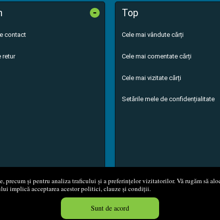
-
n
Top
de contact
Cele mai vândute cărți
 retur
Cele mai comentate cărți
Cele mai vizitate cărți
Setările mele de confidențialitate
 precum și pentru analiza traficului și a preferințelor vizitatorilor. Vă rugăm să aloc
ului implică acceptarea acestor politici, clauze și condiții.
8 - 2026
S.C. M.G. Net Distribution S.R.L.
Magazin online
creat de
Vita
Sunt de acord
Created in 0.0539 sec