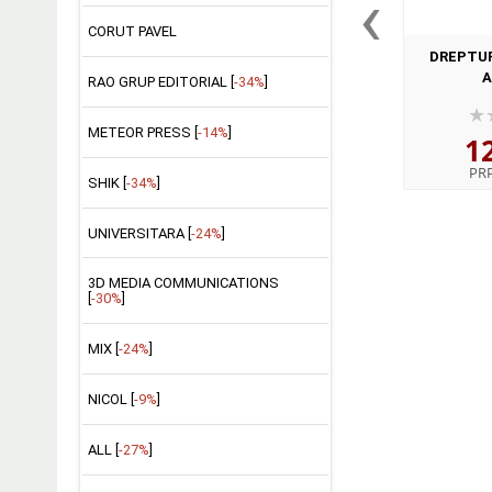
‹
CORUT PAVEL
DREPTUR
A
RAO GRUP EDITORIAL [
-34%
]
METEOR PRESS [
-14%
]
1
PR
SHIK [
-34%
]
UNIVERSITARA [
-24%
]
3D MEDIA COMMUNICATIONS
[
-30%
]
MIX [
-24%
]
NICOL [
-9%
]
ALL [
-27%
]