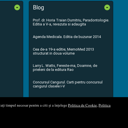
-
-
Blog
Prof. dr. Horia Traian Dumitriu, Paradontologie.
Editia a V-a, revazuta si adaugita
Agenda Medicala. Editia de buzunar 2014
Cea de-a 19-a editie, MemoMed 2013
structurat in doua volume
Larry L. Watts, Fereste-ma, Doamne, de
prieteni de la editura Rao
Concursul Cangurul. Carti pentru concursul
cangurul clasele I-V
...toate știrile
ați timpul necesar pentru a citi și a înțelege
Politica de Cookie
,
Politica
l Soft