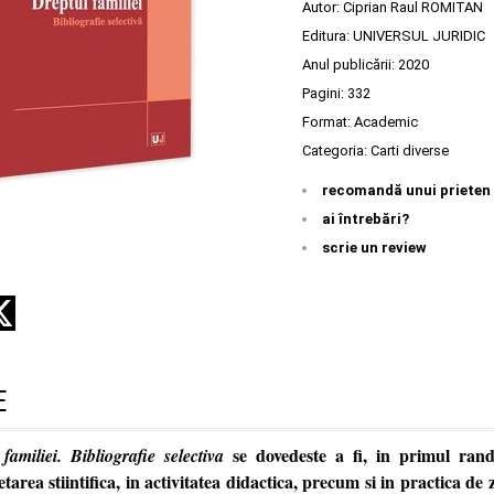
Autor:
Ciprian Raul ROMITAN
Editura:
UNIVERSUL JURIDIC
Anul publicării:
2020
Pagini:
332
Format: Academic
Categoria:
Carti diverse
recomandă unui prieten
ai întrebări?
scrie un review
E
se dovedeste a fi, in primul rand
familiei. Bibliografie selectiva
tarea stiintifica, in activitatea didactica, precum si in practica de zi