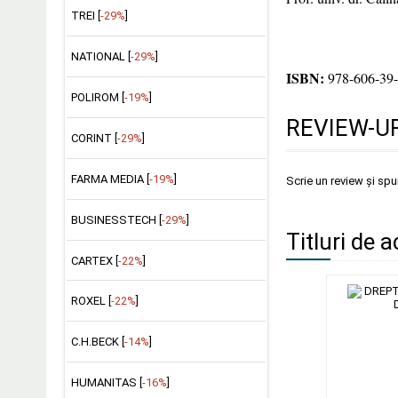
TREI [
-29%
]
NATIONAL [
-29%
]
ISBN:
978-606-39-
POLIROM [
-19%
]
REVIEW-UR
CORINT [
-29%
]
FARMA MEDIA [
-19%
]
Scrie un review și sp
BUSINESSTECH [
-29%
]
Titluri de a
CARTEX [
-22%
]
ROXEL [
-22%
]
C.H.BECK [
-14%
]
HUMANITAS [
-16%
]