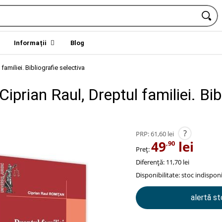
Informații
Blog
familiei. Bibliografie selectiva
iprian Raul, Dreptul familiei. Bib
?
PRP:
61,60 lei
49
lei
,90
Preț:
Diferență: 11,70 lei
Disponibilitate:
stoc indisponi
alertă s