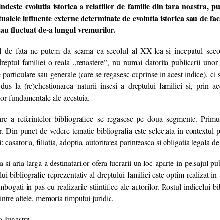
ndeste evolutia istorica a relatiilor de familie din tara noastra, p
tualele influente externe determinate de evolutia istorica sau de factor
 au fluctuat de-a lungul vremurilor.
de fata ne putem da seama ca secolul al XX-lea si inceputul seco
dreptul familiei o reala „renastere”, nu numai datorita publicarii unor 
particulare sau generale (care se regasesc cuprinse in acest indice), ci s
dus la (re)chestionarea naturii insesi a dreptului familiei si, prin ace
iilor fundamentale ale acestuia.
are a referintelor bibliografice se regasesc pe doua segmente. Primul
r. Din punct de vedere tematic bibliografia este selectata in contextul pr
: casatoria, filiatia, adoptia, autoritatea parinteasca si obligatia legala de
a si aria larga a destinatarilor ofera lucrarii un loc aparte in peisajul pu
ui bibliografic reprezentativ al dreptului familiei este optim realizat in
bogati in pas cu realizarile stiintifice ale autorilor. Rostul indicelui bi
, intre altele, memoria timpului juridic.
na Jugastru