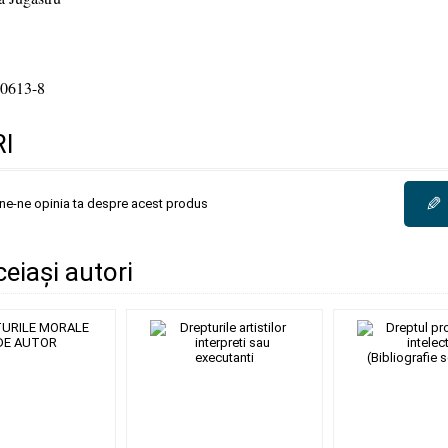
0613-8
I
✎
une-ne opinia ta despre acest produs
ceiași autori