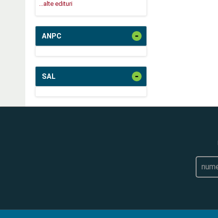
...alte edituri
-
ANPC
-
SAL