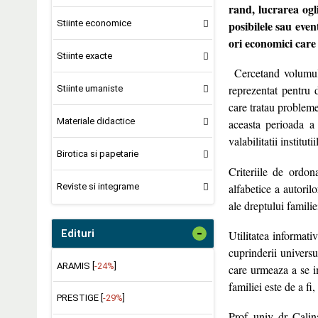
rand, lucrarea ogli
posibilele sau even
Stiinte economice
ori economici care
Stiinte exacte
Cercetand volumul 
reprezentat pentru 
Stiinte umaniste
care tratau probleme 
Materiale didactice
aceasta perioada a 
valabilitatii institut
Birotica si papetarie
Criteriile de ordon
alfabetice a autorilo
Reviste si integrame
ale dreptului familiei
-
Edituri
Utilitatea informativ
cuprinderii universul
ARAMIS [
-24%
]
care urmeaza a se im
familiei este de a fi
PRESTIGE [
-29%
]
Prof. univ. dr. Cali