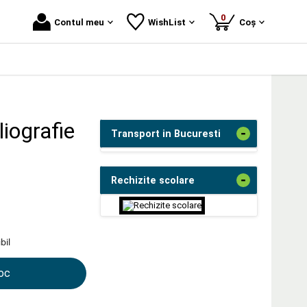
produse
0
Contul meu
WishList
Coș
liografie
-
Transport in Bucuresti
-
Rechizite scolare
bil
toc