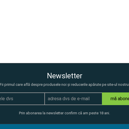
Newsletter
Fii primul care află despre produsele noi și reducerile apărute pe site-ul nostru
mă abon
Prin abonarea la newsletter confirm că am peste 18 ani.