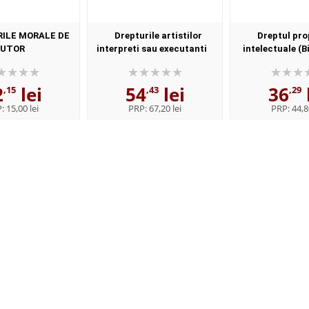
ILE MORALE DE
Drepturile artistilor
Dreptul pro
UTOR
interpreti sau executanti
intelectuale (B
selectiv
2
lei
54
lei
36
,15
,43
,29
P:
15,00 lei
PRP:
67,20 lei
PRP:
44,8