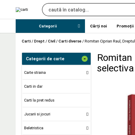
Categorii
Cărți noi
Promoții
Carti
/
Drept
/
Civil
/
Carti diverse
/
Romitan Ciprian Raul, Dreptul 
Romitan C
-
Categorii de carte
selectiva
Carte straina
Carti in dar
Carti la pret redus
Jucarii si jocuri
Beletristica