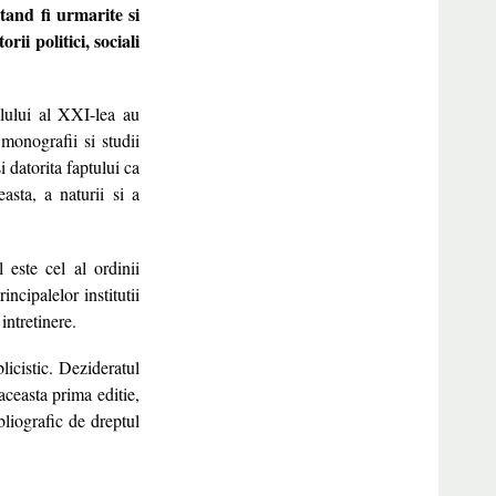
utand fi urmarite si
ii politici, sociali
lului al XXI-lea au
monografii si studii
i datorita faptului ca
asta, a naturii si a
 este cel al ordinii
incipalelor institutii
 intretinere.
blicistic. Dezideratul
 aceasta prima editie,
bliografic de dreptul