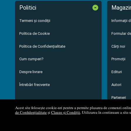
-
Politici
Magazi
Termeni și condiții
Informații 
Politica de Cookie
Formular de
Politica de Confidențialitate
Cărți noi
Cum cumperi?
Promoții
Despre livrare
Edituri
Întrebări frecvente
Autori
Parteneri
Acest site folosește cookie-uri pentru a permite plasarea de comenzi online,
de Confidențialitate
și
Clauze și Condiții
. Utilizarea în continuare a site-
© 200