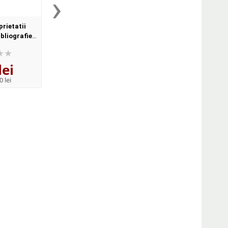
›
prietatii
Nasterea si evolutia
Revista romana de d
ibliografie
dreptului de autor
proprietatii intelectu
a)
4/2017
lei
30
lei
45
lei
,86
,36
0 lei
PRP:
38,10 lei
PRP:
56,00 lei