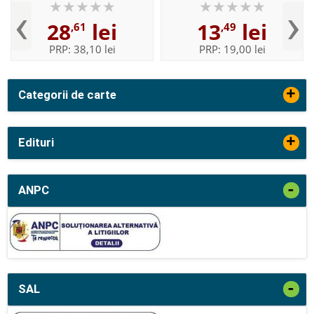
‹
›
Giordano
28
lei
13
lei
,61
,49
PRP:
38,10 lei
PRP:
19,00 lei
+
Categorii de carte
+
Edituri
-
ANPC
-
SAL