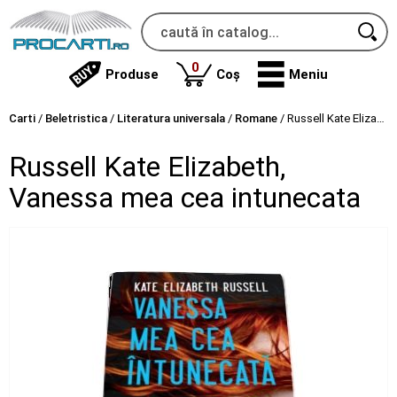
produse
0
Produse
Coș
Meniu
Carti
/
Beletristica
/
Literatura universala
/
Romane
/
Russell Kate Elizabeth, Vanessa mea cea intunecata
Russell Kate Elizabeth,
Vanessa mea cea intunecata