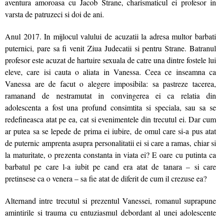
aventura amoroasa cu Jacob Strane, charismaticul ei profesor in
varsta de patruzeci si doi de ani.
Anul 2017. In mijlocul valului de acuzatii la adresa multor barbati
puternici, pare sa fi venit Ziua Judecatii si pentru Strane. Batranul
profesor este acuzat de hartuire sexuala de catre una dintre fostele lui
eleve, care isi cauta o aliata in Vanessa. Ceea ce inseamna ca
Vanessa are de facut o alegere imposibila: sa pastreze tacerea,
ramanand de nestramutat in convingerea ei ca relatia din
adolescenta a fost una profund consimtita si speciala, sau sa se
redefineasca atat pe ea, cat si evenimentele din trecutul ei. Dar cum
ar putea sa se lepede de prima ei iubire, de omul care si-a pus atat
de puternic amprenta asupra personalitatii ei si care a ramas, chiar si
la maturitate, o prezenta constanta in viata ei? E oare cu putinta ca
barbatul pe care l-a iubit pe cand era atat de tanara – si care
pretinsese ca o venera – sa fie atat de diferit de cum il crezuse ea?
Alternand intre trecutul si prezentul Vanessei, romanul suprapune
amintirile si trauma cu entuziasmul debordant al unei adolescente