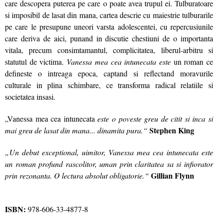
care descopera puterea pe care o poate avea trupul ei. Tulburatoare
si imposibil de lasat din mana, cartea descrie cu maiestrie tulburarile
pe care le presupune uneori varsta adolescentei, cu repercusiunile
care deriva de aici, punand in discutie chestiuni de o importanta
vitala, precum consimtamantul, complicitatea, liberul-arbitru si
statutul de victima.
Vanessa mea cea intunecata este
un roman ce
defineste o intreaga epoca, captand si reflectand moravurile
culturale in plina schimbare, ce transforma radical relatiile si
societatea insasi.
„Vanessa mea cea intunecata
este o poveste greu de citit si inca si
Stephen King
mai greu de lasat din mana... dinamita pura.“
„Un debut exceptional, uimitor, Vanessa mea cea intunecata este
un roman profund rascolitor, uman prin claritatea sa si infiorator
Gillian Flynn
prin rezonanta. O lectura absolut obligatorie.“
ISBN:
978-606-33-4877-8