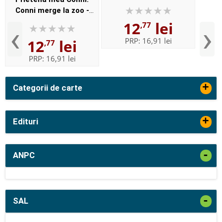
Conni merge la zoo -
Liane Schneider, Eva
12
lei
‹
›
,77
Wenzel-Bürger
PRP:
16,91 lei
12
lei
,77
PRP:
16,91 lei
+
Categorii de carte
+
Edituri
-
ANPC
-
SAL