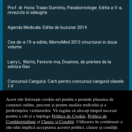
Prof. dr. Horia Traian Dumitriu, Paradontologie. Editia a V-a,
revazuta si adaugita
Agenda Medicala. Editia de buzunar 2014
Cea de-a 19-a editie, MemoMed 2013 structurat in doua
volume
Larry L. Watts, Fereste-ma, Doamne, de prieteni de la
editura Rao
Concursul Cangurul. Carti pentru concursul cangurul clasele
I-V
Acest site folosește cookie-uri pentru a permite plasarea de
...toate știrile
comenzi online, precum și pentru analiza traficului și a
preferințelor vizitatorilor. Vă rugăm să alocați timpul necesar
pentru a citi și a înțelege
Politica de Cookie
,
Politica de
© 2008 - 2026
S.C. M.G. Net Distribution S.R.L.
Confidențialitate
și
Clauze și Condiții
. Utilizarea în continuare a
site-ului implică acceptarea acestor politici, clauze și condiții.
Magazin online
creat de
Vital Soft