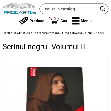
produse
0
Produse
Coș
Meniu
Carti
/
Beletristica
/
Literatura romana
/
Proza diversa
/
Scrinul negru. Volumul II
Scrinul negru. Volumul II