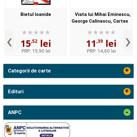
Bietul Ioanide
Viata lui Mihai Eminescu,
George Calinescu, Cartex
‹
›
15
lei
11
lei
,52
,39
PRP:
19,90 lei
PRP:
14,60 lei
+
Categorii de carte
+
Edituri
-
ANPC