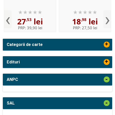
‹
›
27
lei
18
lei
,53
,98
PRP:
39,90 lei
PRP:
27,50 lei
+
Categorii de carte
+
Edituri
-
ANPC
-
SAL