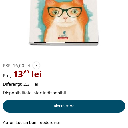
?
PRP:
16,00 lei
13
lei
,69
Preț:
Diferență: 2,31 lei
Disponibilitate:
stoc indisponibil
alertă stoc
Autor:
Lucian Dan Teodorovici