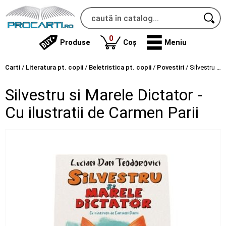
produse
0
Produse
Coș
Meniu
Carti
/
Literatura pt. copii
/
Beletristica pt. copii
/
Povestiri
/
Silvestru si Marele Dictator - Cu ilustratii de Carmen Parii
Silvestru si Marele Dictator -
Cu ilustratii de Carmen Parii