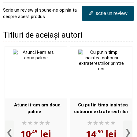
Scrie un review și spune-ne opinia ta
✎
scrie un review
despre acest produs
Titluri de aceiași autori
Atunci i-am ars doua
Cu putin timp inaintea
palme
coboririi extraterestrilor
printre noi
‹
›
10
lei
14
lei
,45
,50