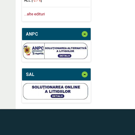
ALL [
-27%
]
...alte edituri
-
ANPC
-
SAL