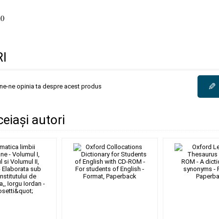
0
I
✎
une-ne opinia ta despre acest produs
ceiași autori