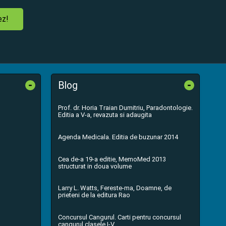
ez!
-
-
Blog
Prof. dr. Horia Traian Dumitriu, Paradontologie.
Editia a V-a, revazuta si adaugita
Agenda Medicala. Editia de buzunar 2014
Cea de-a 19-a editie, MemoMed 2013
structurat in doua volume
Larry L. Watts, Fereste-ma, Doamne, de
prieteni de la editura Rao
Concursul Cangurul. Carti pentru concursul
cangurul clasele I-V