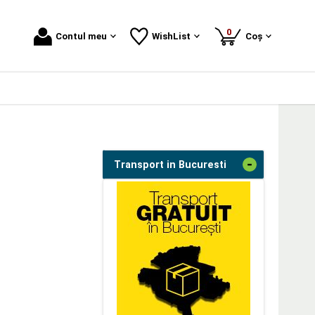
produse
0
Contul meu
WishList
Coș
-
Transport in Bucuresti