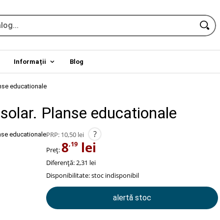
Informații
Blog
anse educationale
solar. Planse educationale
?
PRP:
10,50 lei
8
lei
,19
Preț:
Diferență: 2,31 lei
Disponibilitate:
stoc indisponibil
alertă stoc