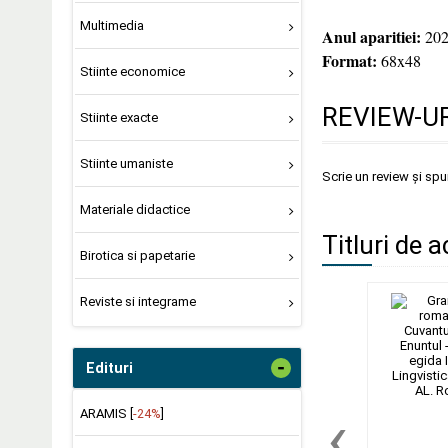
Multimedia
Anul aparitiei:
202
Format:
68x48
Stiinte economice
REVIEW-UR
Stiinte exacte
Stiinte umaniste
Scrie un review și sp
Materiale didactice
Titluri de a
Birotica si papetarie
Reviste si integrame
-
Edituri
‹
ARAMIS [
-24%
]