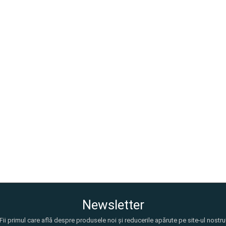
Newsletter
Fii primul care află despre produsele noi și reducerile apărute pe site-ul nostru