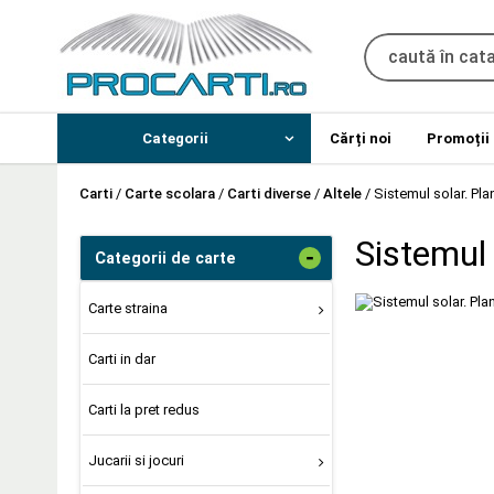
Categorii
Cărți noi
Promoții
Carti
/
Carte scolara
/
Carti diverse
/
Altele
/
Sistemul solar. Pl
Sistemul 
-
Categorii de carte
Carte straina
Carti in dar
Carti la pret redus
Jucarii si jocuri