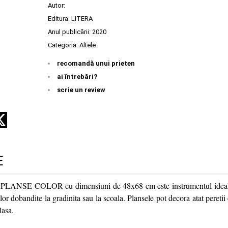
Autor:
Editura:
LITERA
Anul publicării:
2020
Categoria:
Altele
recomandă unui prieten
ai întrebări?
scrie un review
E
e PLANSE COLOR cu dimensiuni de 48x68 cm este instrumentul ideal
lor dobandite la gradinita sau la scoala. Plansele pot decora atat peretii
lasa.