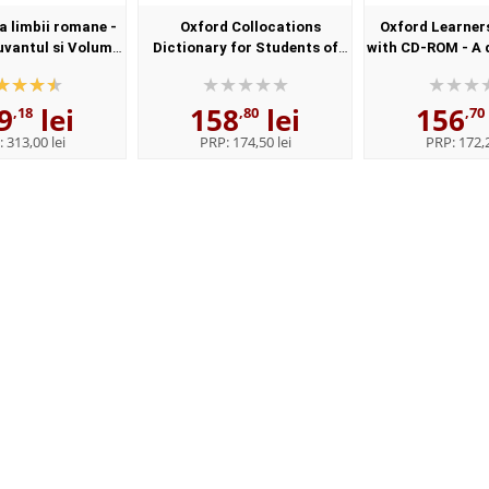
 limbii romane -
Oxford Collocations
Oxford Learner
uvantul si Volumul
Dictionary for Students of
with CD-ROM - A 
l - Elaborata sub
English with CD-ROM - For
synonyms - 
nstitutului de
students of English - Format,
Paperba
9
lei
158
lei
156
istica,,...
Paperback
,18
,80
,70
:
313,00 lei
PRP:
174,50 lei
PRP:
172,2