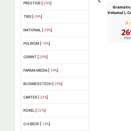
PRESTIGE [
-29%
]
Gramatica
Volumul I, C
TREI [
-29%
]
II, Enuntu
egida I
26
Lingv
NATIONAL [
-29%
]
PRP
POLIROM [
-19%
]
CORINT [
-29%
]
FARMA MEDIA [
-19%
]
BUSINESSTECH [
-29%
]
CARTEX [
-22%
]
ROXEL [
-22%
]
C.H.BECK [
-14%
]