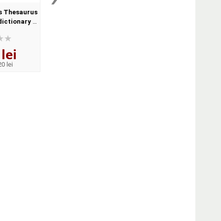
s Thesaurus
Oxford Practice Grammar
Oxford Phrasal V
dictionary of
Advanced with Key and CD-
Dictionary for learne
Format,
ROM Pack (With answers)
English (Format Pape
ck
lei
141
lei
122
lei
,41
,12
0 lei
PRP:
155,40 lei
PRP:
134,20 lei