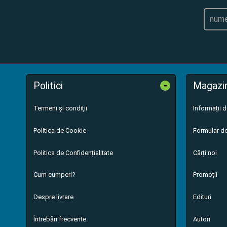
-
Politici
Magazi
Termeni și condiții
Informații 
Politica de Cookie
Formular de
Politica de Confidențialitate
Cărți noi
Cum cumperi?
Promoții
Despre livrare
Edituri
Întrebări frecvente
Autori