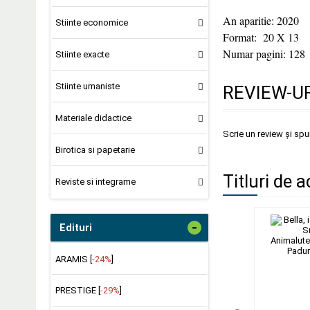
An aparitie: 2020
Stiinte economice
Format: 20 X 13
Numar pagini: 128
Stiinte exacte
Stiinte umaniste
REVIEW-UR
Materiale didactice
Scrie un review și sp
Birotica si papetarie
Titluri de a
Reviste si integrame
-
Edituri
ARAMIS [
-24%
]
PRESTIGE [
-29%
]