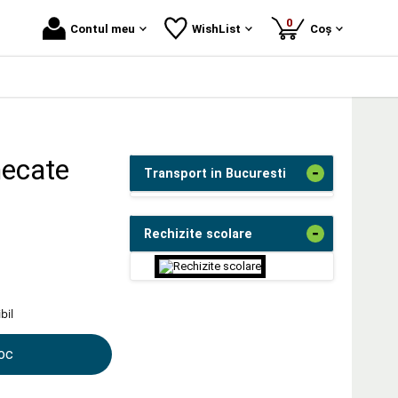
produse
0
Contul meu
WishList
Coș
mecate
-
Transport in Bucuresti
-
Rechizite scolare
bil
toc