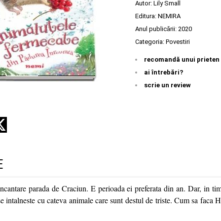
Autor:
Lily Small
Editura:
NEMIRA
Anul publicării:
2020
Categoria:
Povestiri
recomandă unui prieten
ai întrebări?
scrie un review
E
incantare parada de Craciun. E perioada ei preferata din an. Dar, in tim
e intalneste cu cateva animale care sunt destul de triste. Cum sa faca H