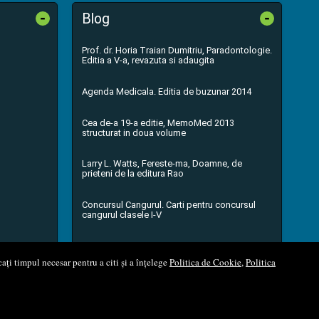
-
-
Blog
Prof. dr. Horia Traian Dumitriu, Paradontologie.
Editia a V-a, revazuta si adaugita
Agenda Medicala. Editia de buzunar 2014
Cea de-a 19-a editie, MemoMed 2013
structurat in doua volume
Larry L. Watts, Fereste-ma, Doamne, de
prieteni de la editura Rao
Concursul Cangurul. Carti pentru concursul
cangurul clasele I-V
...toate știrile
ați timpul necesar pentru a citi și a înțelege
Politica de Cookie
,
Politica
l Soft