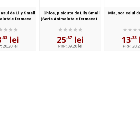
rasul de Lily Small
Chloe, pisicuta de Lily Small
Mia, soricelul d
malutele fermecate
(Seria Animalutele fermecate
rea Inrourata
din Padurea Inrourata)
3
lei
25
lei
13
,33
,87
,33
P:
20,20 lei
PRP:
39,20 lei
PRP:
20,2