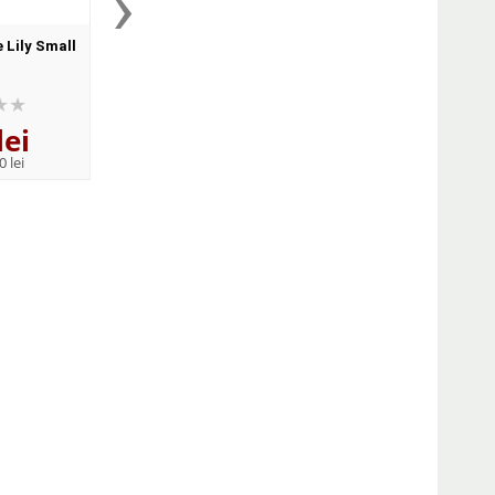
›
e Lily Small
Mia, soricelul. Animalutele
Sophie, veverit
fermecate din Padurea
Animalutele fermeca
Inrourata
Padurea Inrourat
lei
13
lei
14
lei
,33
,85
0 lei
PRP:
20,20 lei
PRP:
22,50 lei