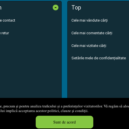
-
n
Top
de contact
Cele mai vândute cărți
 retur
Cele mai comentate cărți
Cele mai vizitate cărți
Setările mele de confidențialitate
 precum și pentru analiza traficului și a preferințelor vizitatorilor. Vă rugăm să aloc
ului implică acceptarea acestor politici, clauze și condiții.
8 - 2026
S.C. M.G. Net Distribution S.R.L.
Magazin online
creat de
Vita
Sunt de acord
Created in 0.0542 sec