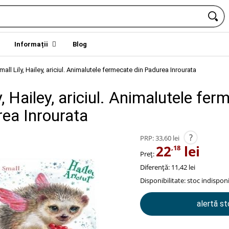
Informații
Blog
mall Lily, Hailey, ariciul. Animalutele fermecate din Padurea Inrourata
y, Hailey, ariciul. Animalutele fer
rea Inrourata
?
PRP:
33,60 lei
22
lei
,18
Preț:
Diferență: 11,42 lei
Disponibilitate:
stoc indisponi
alertă s