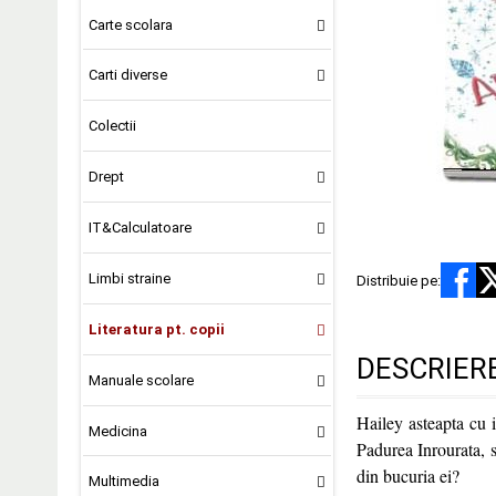
Carte scolara
Carti diverse
Colectii
Drept
IT&Calculatoare
Limbi straine
Distribuie pe:
Literatura pt. copii
DESCRIER
Manuale scolare
Hailey asteapta cu 
Medicina
Padurea Inrourata, s
din bucuria ei?
Multimedia