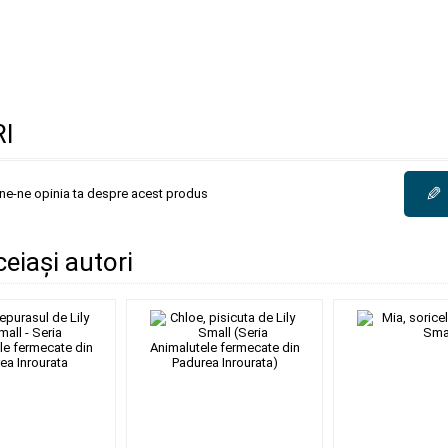
I
✎
une-ne opinia ta despre acest produs
ceiași autori