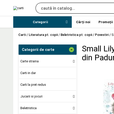
Categorii
Cărți noi
Promoții
Carti
/
Literatura pt. copii
/
Beletristica pt. copii
/
Povestiri
/
S
Small Lil
-
Categorii de carte
din Padu
Carte straina
Carti in dar
Carti la pret redus
Jucarii si jocuri
Beletristica