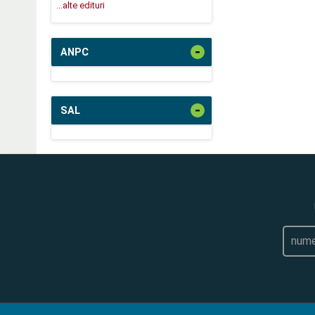
...alte edituri
-
ANPC
-
SAL