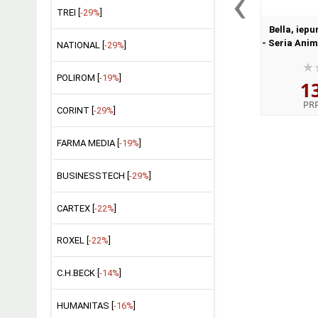
‹
TREI [
-29%
]
Bella, iepu
- Seria Ani
NATIONAL [
-29%
]
din Padu
POLIROM [
-19%
]
1
PR
CORINT [
-29%
]
FARMA MEDIA [
-19%
]
BUSINESSTECH [
-29%
]
CARTEX [
-22%
]
ROXEL [
-22%
]
C.H.BECK [
-14%
]
HUMANITAS [
-16%
]