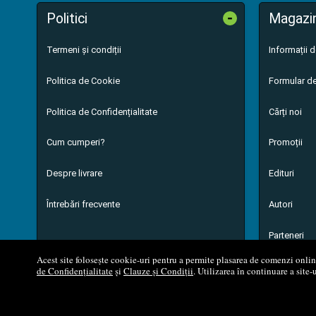
-
Politici
Magazi
Termeni și condiții
Informații 
Politica de Cookie
Formular de
Politica de Confidențialitate
Cărți noi
Cum cumperi?
Promoții
Despre livrare
Edituri
Întrebări frecvente
Autori
Parteneri
Acest site folosește cookie-uri pentru a permite plasarea de comenzi online,
de Confidențialitate
și
Clauze și Condiții
. Utilizarea în continuare a site-
© 200