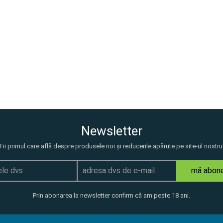
Newsletter
Fii primul care află despre produsele noi și reducerile apărute pe site-ul nostru
mă abon
Prin abonarea la newsletter confirm că am peste 18 ani.