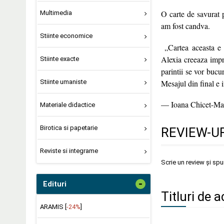
O carte de savurat 
Multimedia
am fost candva.
Stiinte economice
„Cartea aceasta e o
Alexia creeaza impr
Stiinte exacte
parintii se vor bucu
Mesajul din final e i
Stiinte umaniste
— Ioana Chicet-Ma
Materiale didactice
Birotica si papetarie
REVIEW-UR
Reviste si integrame
Scrie un review și sp
-
Edituri
Titluri de 
ARAMIS [
-24%
]