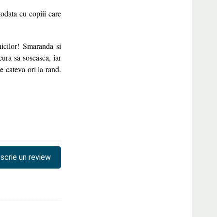
odata cu copiii care
nicilor! Smaranda si
ura sa soseasca, iar
e cateva ori la rand.
scrie un review