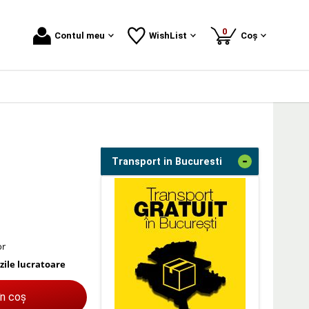
produse
0
Contul meu
WishList
Coș
-
Transport in Bucuresti
or
 zile lucratoare
în coș