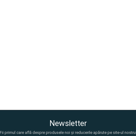
Newsletter
Fii primul care află despre produsele noi și reducerile apărute pe site-ul nostru