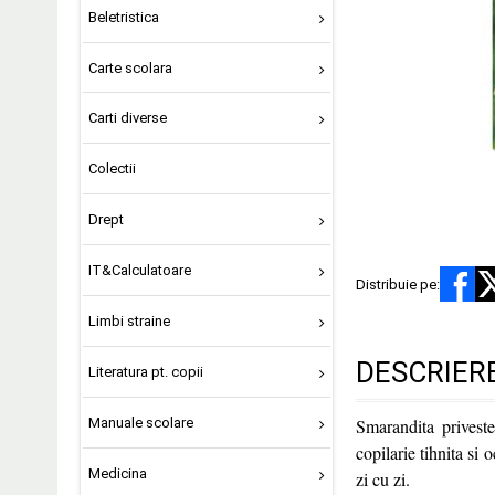
Beletristica
Carte scolara
Carti diverse
Colectii
Drept
IT&Calculatoare
Distribuie pe:
Limbi straine
DESCRIER
Literatura pt. copii
Manuale scolare
Smarandita privest
copilarie tihnita si 
Medicina
zi cu zi.