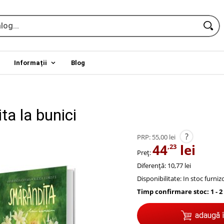
Informații
Blog
a la bunici
?
PRP:
55,00 lei
44
lei
,23
Preț:
Diferență: 10,77 lei
Disponibilitate:
In stoc furniz
Timp confirmare stoc: 1 - 2
adaugă 