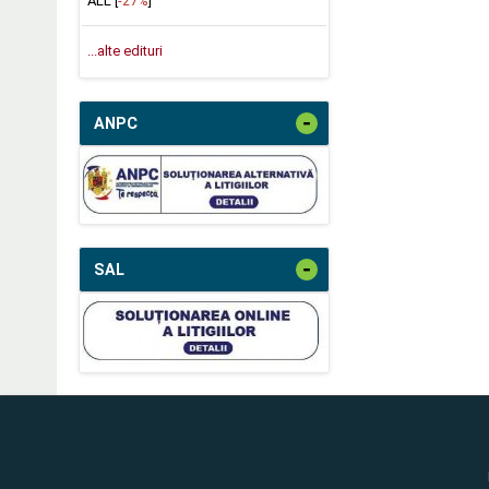
ALL [
-27%
]
...alte edituri
-
ANPC
-
SAL