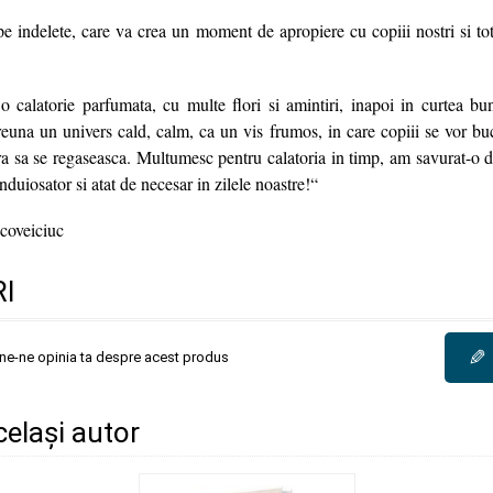
pe indelete, care va crea un moment de apropiere cu copiii nostri si tot
 calatorie parfumata, cu multe flori si amintiri, inapoi in curtea bu
euna un univers cald, calm, ca un vis frumos, in care copiii se vor buc
ra sa se regaseasca. Multumesc pentru calatoria in timp, am savurat-o d
nduiosator si atat de necesar in zilele noastre!“
coveiciuc
I
✎
une-ne opinia ta despre acest produs
același autor