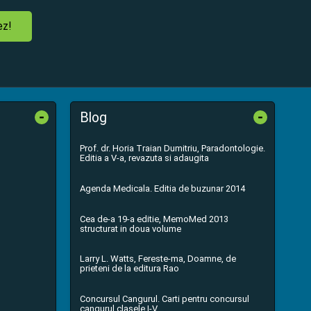
ez!
-
-
Blog
Prof. dr. Horia Traian Dumitriu, Paradontologie.
Editia a V-a, revazuta si adaugita
Agenda Medicala. Editia de buzunar 2014
Cea de-a 19-a editie, MemoMed 2013
structurat in doua volume
Larry L. Watts, Fereste-ma, Doamne, de
prieteni de la editura Rao
Concursul Cangurul. Carti pentru concursul
cangurul clasele I-V