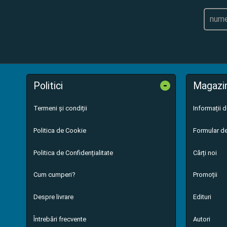
-
Politici
Magazi
Termeni și condiții
Informații 
Politica de Cookie
Formular de
Politica de Confidențialitate
Cărți noi
Cum cumperi?
Promoții
Despre livrare
Edituri
Întrebări frecvente
Autori