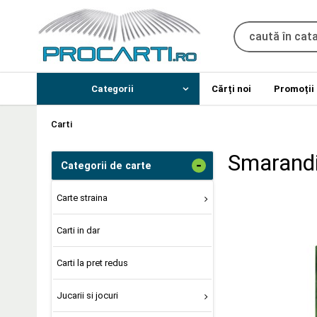
Categorii
Cărți noi
Promoții
Carti
Smarandit
-
Categorii de carte
Carte straina
Carti in dar
Carti la pret redus
Jucarii si jocuri