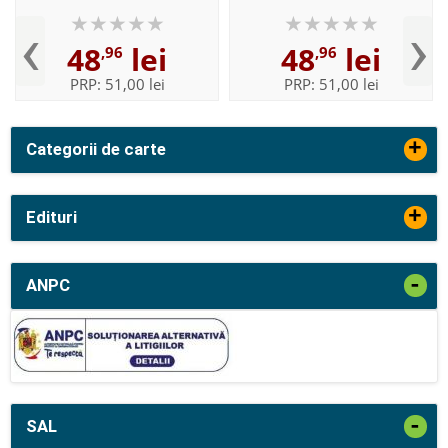
Englisch, Susanne Bose,
Englisch, Susanne Bose,
‹
›
HUEBER
HUEBER
48
lei
48
lei
,96
,96
PRP:
51,00 lei
PRP:
51,00 lei
+
Categorii de carte
+
Edituri
-
ANPC
-
SAL