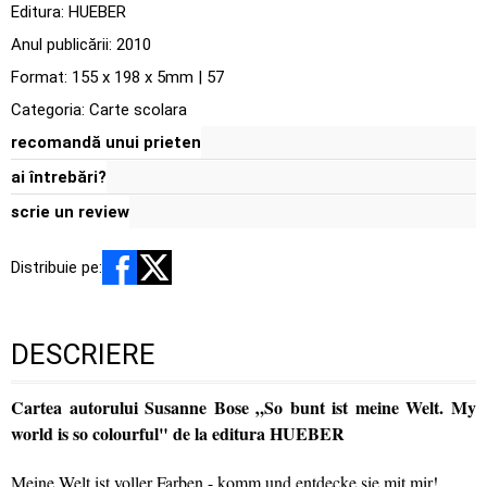
Editura:
HUEBER
Anul publicării:
2010
Format: 155 x 198 x 5mm | 57
Categoria:
Carte scolara
recomandă unui prieten
ai întrebări?
scrie un review
Distribuie pe:
DESCRIERE
Cartea autorului Susanne Bose „So bunt ist meine Welt. My
world is so colourful" de la editura HUEBER
Meine Welt ist voller Farben - komm und entdecke sie mit mir!