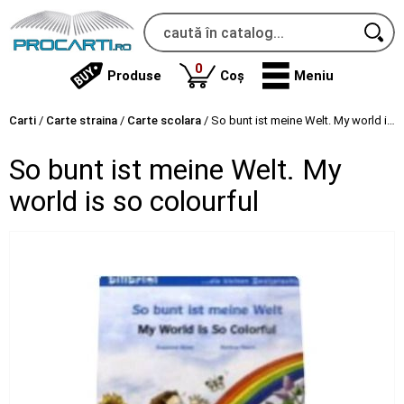
produse
0
Produse
Coș
Meniu
Carti
/
Carte straina
/
Carte scolara
/
So bunt ist meine Welt. My world is so colourful
So bunt ist meine Welt. My
world is so colourful