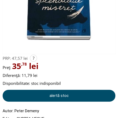
?
PRP:
47,57 lei
35
lei
,78
Preț:
Diferență: 11,79 lei
Disponibilitate:
stoc indisponibil
alertă stoc
Autor:
Peter Demeny