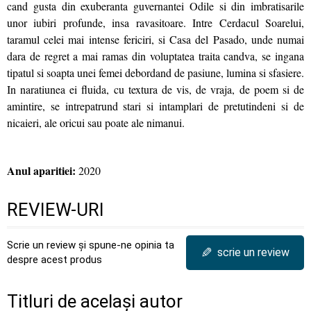
cand gusta din exuberanta guvernantei Odile si din imbratisarile
unor iubiri profunde, insa ravasitoare. Intre Cerdacul Soarelui,
taramul celei mai intense fericiri, si Casa del Pasado, unde numai
dara de regret a mai ramas din voluptatea traita candva, se ingana
tipatul si soapta unei femei debordand de pasiune, lumina si sfasiere.
In naratiunea ei fluida, cu textura de vis, de vraja, de poem si de
amintire, se intrepatrund stari si intamplari de pretutindeni si de
nicaieri, ale oricui sau poate ale nimanui.
Anul aparitiei:
2020
REVIEW-URI
Scrie un review și spune-ne opinia ta
✎
scrie un review
despre acest produs
Titluri de același autor