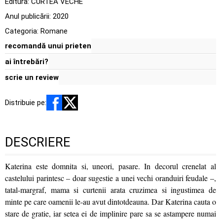
Editura:
CURTEA VECHE
Anul publicării:
2020
Categoria:
Romane
recomandă unui prieten
ai întrebări?
scrie un review
Distribuie pe:
DESCRIERE
Katerina este domnita si, uneori, pasare. In decorul crenelat al
castelului parintesc – doar sugestie a unei vechi oranduiri feudale –,
tatal-margraf, mama si curtenii arata cruzimea si ingustimea de
minte pe care oamenii le-au avut dintotdeauna. Dar Katerina cauta o
stare de gratie, iar setea ei de implinire pare sa se astampere numai