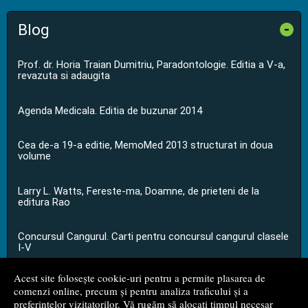
Blog
-
Prof. dr. Horia Traian Dumitriu, Paradontologie. Editia a V-a,
revazuta si adaugita
Agenda Medicala. Editia de buzunar 2014
Cea de-a 19-a editie, MemoMed 2013 structurat in doua
volume
Larry L. Watts, Fereste-ma, Doamne, de prieteni de la
editura Rao
Concursul Cangurul. Carti pentru concursul cangurul clasele
I-V
Acest site folosește cookie-uri pentru a permite plasarea de
...toate știrile
comenzi online, precum și pentru analiza traficului și a
preferințelor vizitatorilor. Vă rugăm să alocați timpul necesar