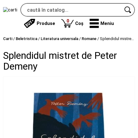
produse
0
Produse
Coș
Meniu
Carti
/
Beletristica
/
Literatura universala
/
Romane
/
Splendidul mistret de Peter Demeny
Splendidul mistret de Peter
Demeny