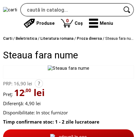
produse
0
Produse
Coș
Meniu
Carti
/
Beletristica
/
Literatura romana
/
Proza diversa
/
Steaua fara nume
Steaua fara nume
?
PRP:
16,90 lei
12
lei
,00
Preț:
Diferență: 4,90 lei
Disponibilitate:
In stoc furnizor
Timp confirmare stoc: 1 - 2 zile lucratoare
adaugă în coș