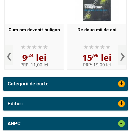
Cum am devenit huligan
De doua mii de ani
‹
›
9
lei
15
lei
,24
,96
PRP:
11,00 lei
PRP:
19,00 lei
+
Categorii de carte
+
Edituri
-
ANPC