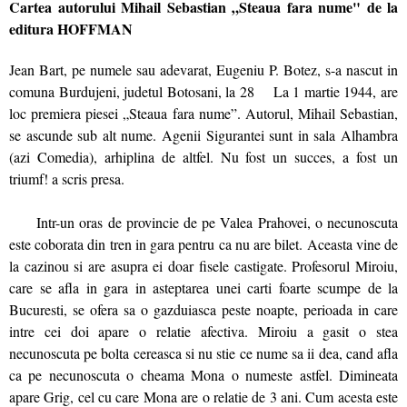
Cartea autorului Mihail Sebastian „Steaua fara nume" de la
editura HOFFMAN
Jean Bart, pe numele sau adevarat, Eugeniu P. Botez, s-a nascut in
comuna Burdujeni, judetul Botosani, la 28 La 1 martie 1944, are
loc premiera piesei „Steaua fara nume”. Autorul, Mihail Sebastian,
se ascunde sub alt nume. Agenii Sigurantei sunt in sala Alhambra
(azi Comedia), arhiplina de altfel. Nu fost un succes, a fost un
triumf! a scris presa.
Intr-un oras de provincie de pe Valea Prahovei, o necunoscuta
este coborata din tren in gara pentru ca nu are bilet. Aceasta vine de
la cazinou si are asupra ei doar fisele castigate. Profesorul Miroiu,
care se afla in gara in asteptarea unei carti foarte scumpe de la
Bucuresti, se ofera sa o gazduiasca peste noapte, perioada in care
intre cei doi apare o relatie afectiva. Miroiu a gasit o stea
necunoscuta pe bolta cereasca si nu stie ce nume sa ii dea, cand afla
ca pe necunoscuta o cheama Mona o numeste astfel. Dimineata
apare Grig, cel cu care Mona are o relatie de 3 ani. Cum acesta este