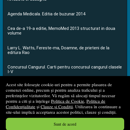
Agenda Medicala. Editia de buzunar 2014
Cea de-a 19-a editie, MemoMed 2013 structurat in doua
volume
Larry L. Watts, Fereste-ma, Doamne, de prieteni de la
editura Rao
Concursul Cangurul. Carti pentru concursul cangurul clasele
I-V
Acest site folosește cookie-uri pentru a permite plasarea de
...toate știrile
comenzi online, precum și pentru analiza traficului și a
preferințelor vizitatorilor. Vă rugăm să alocați timpul necesar
pentru a citi și a înțelege
Politica de Cookie
,
Politica de
© 2008 - 2026
S.C. M.G. Net Distribution S.R.L.
Confidențialitate
și
Clauze și Condiții
. Utilizarea în continuare a
site-ului implică acceptarea acestor politici, clauze și condiții.
Magazin online
creat de
Vital Soft
Sunt de acord
Created in 0.0519 sec