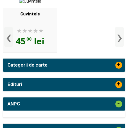
Cuvintele
‹
›
45
lei
,00
+
Categorii de carte
+
Edituri
-
ANPC