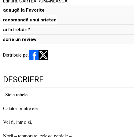
Editura:
CARTEA ROMANEASCA
adaugă la Favorite
recomandă unui prieten
ai întrebări?
scrie un review
Distribuie pe:
DESCRIERE
„Stele rebele …
Calator printre ele
Vei fi, intr-o zi,
Norii – temporare, celeste perdele –