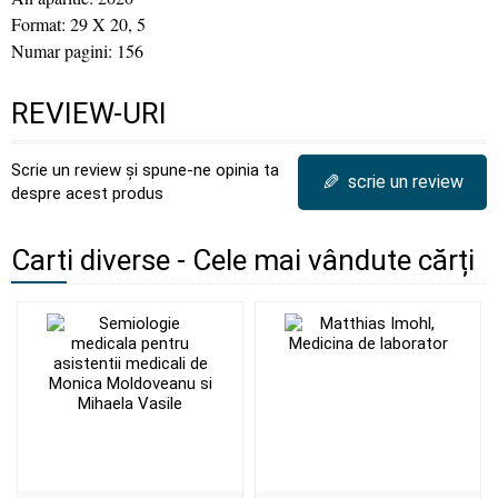
Format: 29 X 20, 5
Numar pagini: 156
REVIEW-URI
Scrie un review și spune-ne opinia ta
✎
scrie un review
despre acest produs
Carti diverse - Cele mai vândute cărți