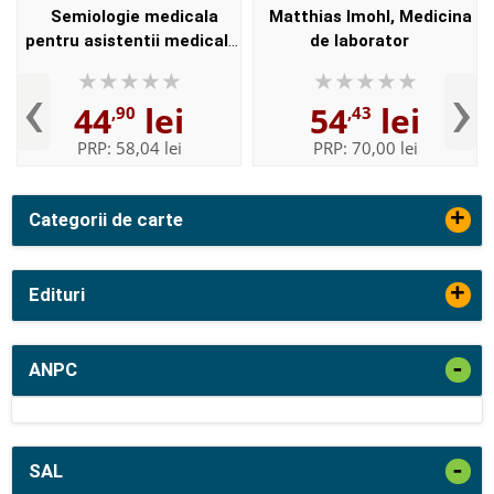
Semiologie medicala
Matthias Imohl, Medicina
pentru asistentii medicali
de laborator
de Monica Moldoveanu si
‹
›
Mihaela Vasile
44
lei
54
lei
,90
,43
PRP:
58,04 lei
PRP:
70,00 lei
+
Categorii de carte
+
Edituri
-
ANPC
-
SAL