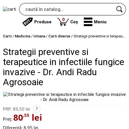
produse
0
Produse
Coș
Meniu
Carti
/
Medicina
/
Umana
/
Carti diverse
/
Strategii preventive si terapeutice in infectiile fungice invazive - Dr. Andi Radu Agrosoaie
Strategii preventive si
terapeutice in infectiile fungice
invazive - Dr. Andi Radu
Agrosoaie
?
PRP:
89,50 lei
80
lei
,55
Preț:
Diferență: 8,95 lei