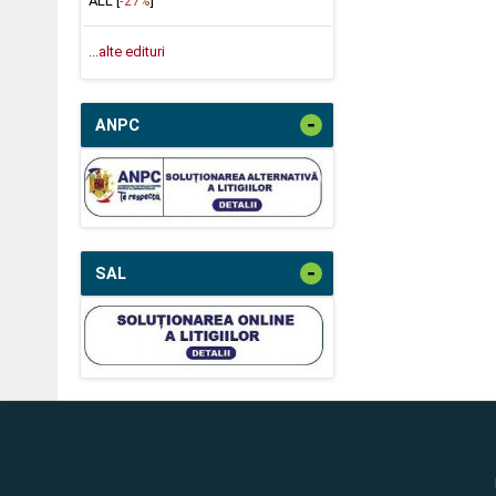
ALL [
-27%
]
...alte edituri
-
ANPC
-
SAL