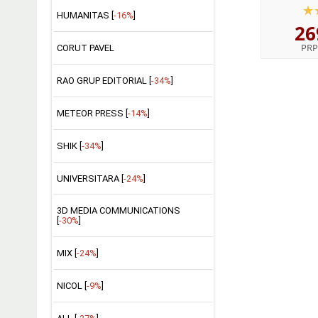
egida I
HUMANITAS [
-16%
]
26
Lingv
PRP
CORUT PAVEL
RAO GRUP EDITORIAL [
-34%
]
METEOR PRESS [
-14%
]
SHIK [
-34%
]
UNIVERSITARA [
-24%
]
3D MEDIA COMMUNICATIONS
[
-30%
]
MIX [
-24%
]
NICOL [
-9%
]