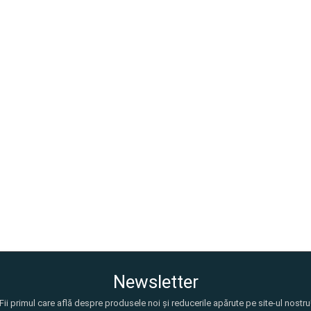
Newsletter
Fii primul care află despre produsele noi și reducerile apărute pe site-ul nostru