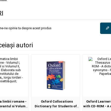
I
✎
une-ne opinia ta despre acest produs
ceiași autori
 limbii romane -
Oxford Collocations
Oxford Learner
uvantul si Volumul
Dictionary for Students of
with CD-ROM - A 
l - Elaborata sub
English with CD-ROM - For
synonyms - 