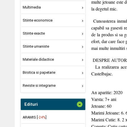
multe jetoane este d
Multimedia
la degetul mic.
Cunoasterea inmulti
Stiinte economice
capabil sa gasesti r
Stiinte exacte
de la produs si sa 
efort, dar care face
Stiinte umaniste
mai multe inmultiri 
DESPRE AUTORI
Materiale didactice
La realizarea aces
Birotica si papetarie
Castelbajac.
Reviste si integrame
An aparitie: 2020
Varsta: 7+ ani
-
Edituri
Jetoane: 60
Marimi Jetoane: 6. 
ARAMIS [
-24%
]
Marimi Cutie: 8. 2 
Coperta: Cutie cart