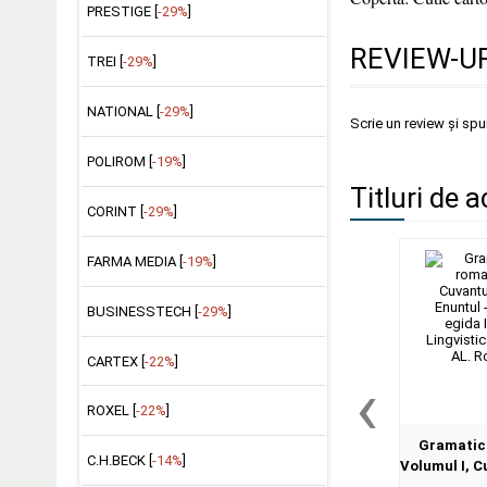
PRESTIGE [
-29%
]
REVIEW-UR
TREI [
-29%
]
NATIONAL [
-29%
]
Scrie un review și sp
POLIROM [
-19%
]
Titluri de a
CORINT [
-29%
]
FARMA MEDIA [
-19%
]
BUSINESSTECH [
-29%
]
CARTEX [
-22%
]
‹
ROXEL [
-22%
]
Gramatica
C.H.BECK [
-14%
]
Volumul I, C
II, Enuntu