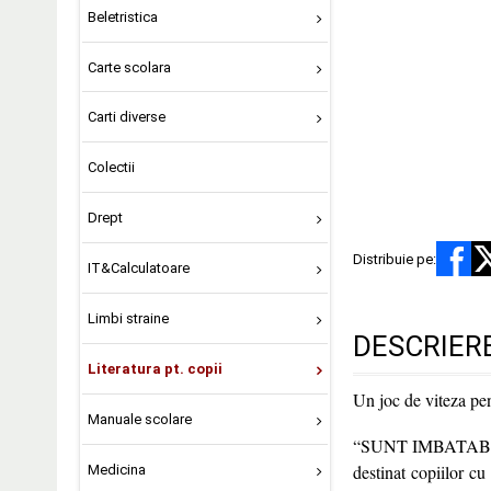
Beletristica
Carte scolara
Carti diverse
Colectii
Drept
Distribuie pe:
IT&Calculatoare
Limbi straine
DESCRIER
Literatura pt. copii
Un joc de viteza pen
Manuale scolare
“SUNT IMBATABIL – 
destinat copiilor c
Medicina