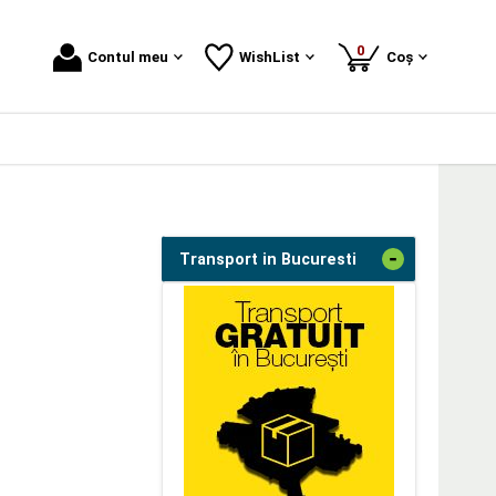
produse
0
Contul meu
WishList
Coș
-
Transport in Bucuresti