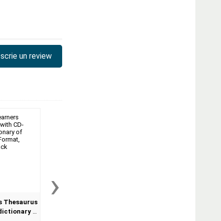
scrie un review
›
s Thesaurus
Oxford Practice Grammar
Oxford Phrasal V
dictionary of
Advanced with Key and CD-
Dictionary for learne
Format,
ROM Pack (With answers)
English (Format Pape