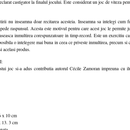
eclarat castigator la finalul jocului. Este considerat un joc de viteza pen
rii nu inseamna doar recitarea acesteia. Inseamna sa intelegi cum fu
epede raspunsul. Acesta este motivul pentru care acest joc le permite j
gaseasca inmultirea corespunzatoare in timp-record. Este un exercitiu ca
 posibila o intelegere mai buna in ceea ce priveste inmultirea, precum si
si acelasi produs.
:
tui joc si-a adus contributia autorul Cécile Zamoran impreuna cu ilu
6 x 10 cm
x 13. 3 cm
onata