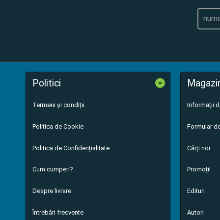
-
Politici
Magazi
Termeni și condiții
Informații 
Politica de Cookie
Formular de
Politica de Confidențialitate
Cărți noi
Cum cumperi?
Promoții
Despre livrare
Edituri
Întrebări frecvente
Autori