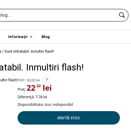
Informații
Blog
e
/
Sunt imbatabil. Inmultiri flash!
tabil. Inmultiri flash!
?
PRP:
30,00 lei
22
lei
,22
Preț:
Diferență: 7,78 lei
Disponibilitate:
stoc indisponibil
alertă stoc