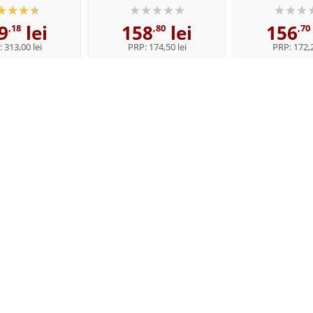
nstitutului de
students of English - Format,
Paperba
9
lei
158
lei
156
istica,,...
Paperback
,18
,80
,70
:
313,00 lei
PRP:
174,50 lei
PRP:
172,2