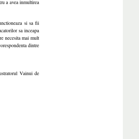
tru a avea inmultirea
nctioneaza si sa fii
ucatorilor sa inceapa
re necesita mai mult
 corespondenta dintre
stratorul Vainui de