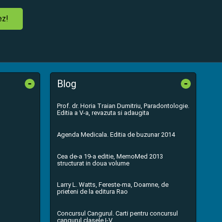
ez!
-
-
Blog
Prof. dr. Horia Traian Dumitriu, Paradontologie.
Editia a V-a, revazuta si adaugita
Agenda Medicala. Editia de buzunar 2014
Cea de-a 19-a editie, MemoMed 2013
structurat in doua volume
Larry L. Watts, Fereste-ma, Doamne, de
prieteni de la editura Rao
Concursul Cangurul. Carti pentru concursul
cangurul clasele I-V