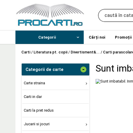
Categorii
Cărți noi
Promoții
Carti
/
Literatura pt. copii
/
Divertisment&...
/
Carti parascolar
Sunt imba
-
Categorii de carte
Carte straina
Carti in dar
Carti la pret redus
Jucarii si jocuri