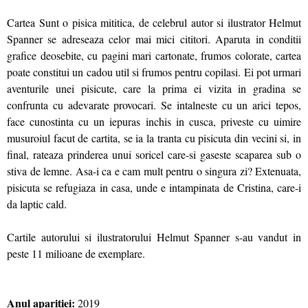
Cartea Sunt o pisica mititica, de celebrul autor si ilustrator Helmut
Spanner se adreseaza celor mai mici cititori. Aparuta in conditii
grafice deosebite, cu pagini mari cartonate, frumos colorate, cartea
poate constitui un cadou util si frumos pentru copilasi. Ei pot urmari
aventurile unei pisicute, care la prima ei vizita in gradina se
confrunta cu adevarate provocari. Se intalneste cu un arici tepos,
face cunostinta cu un iepuras inchis in cusca, priveste cu uimire
musuroiul facut de cartita, se ia la tranta cu pisicuta din vecini si, in
final, rateaza prinderea unui soricel care-si gaseste scaparea sub o
stiva de lemne. Asa-i ca e cam mult pentru o singura zi? Extenuata,
pisicuta se refugiaza in casa, unde e intampinata de Cristina, care-i
da laptic cald.
Cartile autorului si ilustratorului Helmut Spanner s-au vandut in
peste 11 milioane de exemplare.
Anul aparitiei:
2019