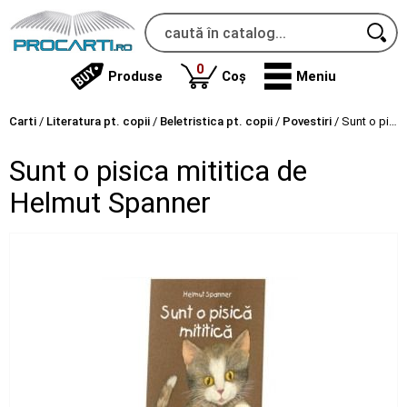
produse
0
Produse
Coș
Meniu
Carti
/
Literatura pt. copii
/
Beletristica pt. copii
/
Povestiri
/
Sunt o pisica mititica de Helmut Spanner
Sunt o pisica mititica de
Helmut Spanner