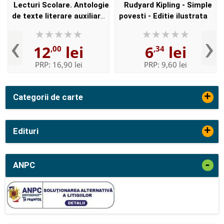
Lecturi Scolare. Antologie
Rudyard Kipling - Simple
de texte literare auxiliare
povesti - Editie ilustrata
pentru clasa a III-a
‹
›
12
lei
6
lei
,00
,34
PRP:
16,90 lei
PRP:
9,60 lei
+
Categorii de carte
+
Edituri
-
ANPC