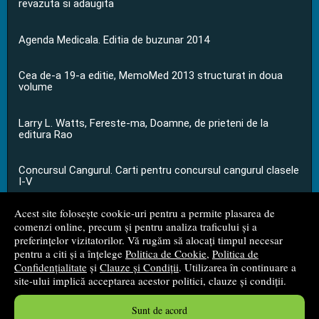
revazuta si adaugita
Agenda Medicala. Editia de buzunar 2014
Cea de-a 19-a editie, MemoMed 2013 structurat in doua
volume
Larry L. Watts, Fereste-ma, Doamne, de prieteni de la
editura Rao
Concursul Cangurul. Carti pentru concursul cangurul clasele
I-V
Acest site folosește cookie-uri pentru a permite plasarea de
...toate știrile
comenzi online, precum și pentru analiza traficului și a
preferințelor vizitatorilor. Vă rugăm să alocați timpul necesar
pentru a citi și a înțelege
Politica de Cookie
,
Politica de
© 2008 - 2026
S.C. M.G. Net Distribution S.R.L.
Confidențialitate
și
Clauze și Condiții
. Utilizarea în continuare a
site-ului implică acceptarea acestor politici, clauze și condiții.
Magazin online
creat de
Vital Soft
Sunt de acord