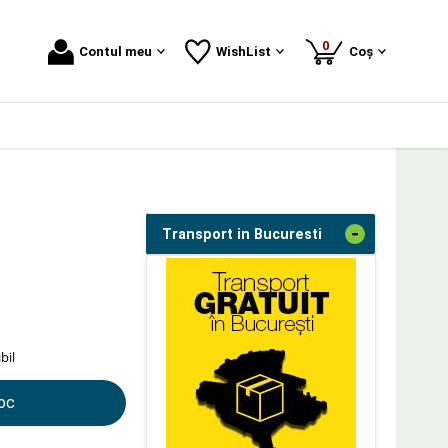
produse
0
Contul meu
WishList
Coș
-
Transport in Bucuresti
bil
toc