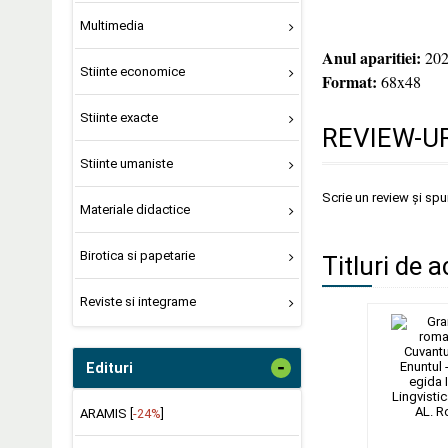
Multimedia
Anul aparitiei:
202
Stiinte economice
Format:
68x48
Stiinte exacte
REVIEW-UR
Stiinte umaniste
Scrie un review și sp
Materiale didactice
Birotica si papetarie
Titluri de a
Reviste si integrame
-
Edituri
ARAMIS [
-24%
]