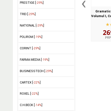
‹
PRESTIGE [
-29%
]
Gramatica
TREI [
-29%
]
Volumul I, C
II, Enuntu
NATIONAL [
-29%
]
egida I
26
Lingv
POLIROM [
-19%
]
PRP
CORINT [
-29%
]
FARMA MEDIA [
-19%
]
BUSINESSTECH [
-29%
]
CARTEX [
-22%
]
ROXEL [
-22%
]
C.H.BECK [
-14%
]