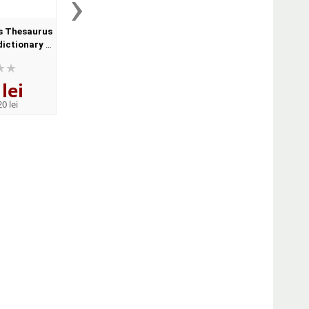
›
s Thesaurus
Oxford Practice Grammar
Oxford Phrasal V
dictionary of
Advanced with Key and CD-
Dictionary for learne
Format,
ROM Pack (With answers)
English (Format Pape
ck
lei
141
lei
122
lei
,41
,12
0 lei
PRP:
155,40 lei
PRP:
134,20 lei