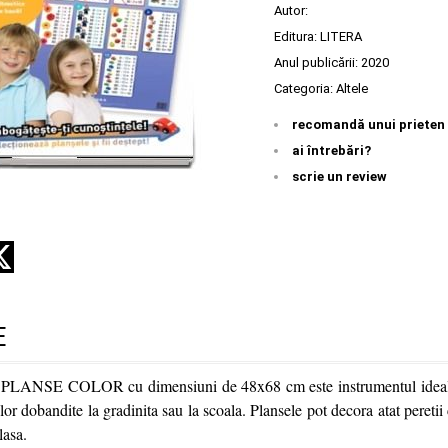
Autor:
Editura:
LITERA
Anul publicării:
2020
Categoria:
Altele
recomandă unui prieten
ai întrebări?
scrie un review
E
e PLANSE COLOR cu dimensiuni de 48x68 cm este instrumentul ideal
lor dobandite la gradinita sau la scoala. Plansele pot decora atat peretii
lasa.