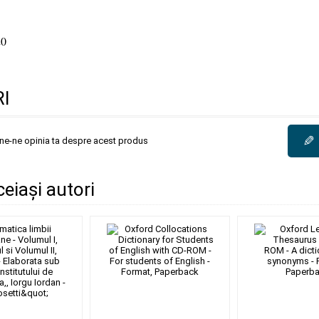
0
I
✎
une-ne opinia ta despre acest produs
ceiași autori