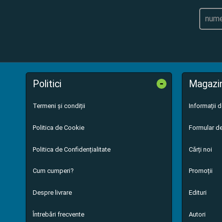
-
Politici
Magazi
Termeni și condiții
Informații 
Politica de Cookie
Formular de
Politica de Confidențialitate
Cărți noi
Cum cumperi?
Promoții
Despre livrare
Edituri
Întrebări frecvente
Autori