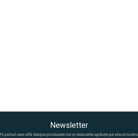
Newsletter
Fii primul care află despre produsele noi și reducerile apărute pe site-ul nostru