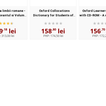
 limbii romane -
Oxford Collocations
Oxford Learner
uvantul si Volumul
Dictionary for Students of
with CD-ROM - A 
l - Elaborata sub
English with CD-ROM - For
synonyms - 
nstitutului de
students of English - Format,
Paperba
9
lei
158
lei
156
istica,,...
Paperback
,18
,80
,70
:
313,00 lei
PRP:
174,50 lei
PRP:
172,2