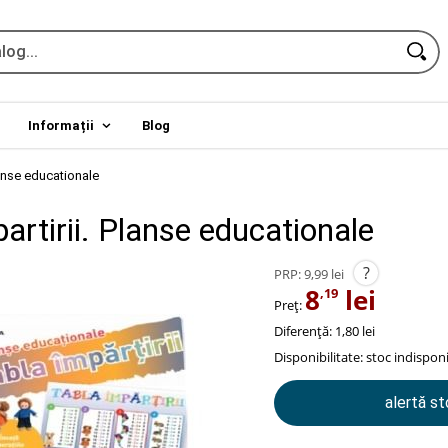
Informații
Blog
lanse educationale
artirii. Planse educationale
?
PRP:
9,99 lei
8
lei
,19
Preț:
Diferență: 1,80 lei
Disponibilitate:
stoc indisponi
alertă s