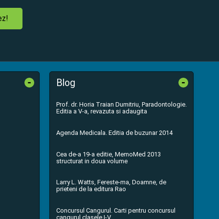
ez!
-
-
Blog
Prof. dr. Horia Traian Dumitriu, Paradontologie.
Editia a V-a, revazuta si adaugita
Agenda Medicala. Editia de buzunar 2014
Cea de-a 19-a editie, MemoMed 2013
structurat in doua volume
Larry L. Watts, Fereste-ma, Doamne, de
prieteni de la editura Rao
Concursul Cangurul. Carti pentru concursul
cangurul clasele I-V