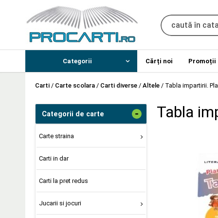
Categorii
Cărți noi
Promoții
Carti
/
Carte scolara
/
Carti diverse
/
Altele
/
Tabla impartirii. P
Tabla imp
-
Categorii de carte
Carte straina
Carti in dar
Carti la pret redus
Jucarii si jocuri