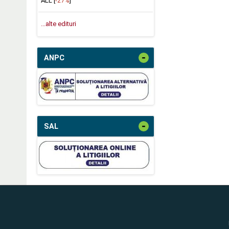
ALL [
-27%
]
...alte edituri
-
ANPC
-
SAL