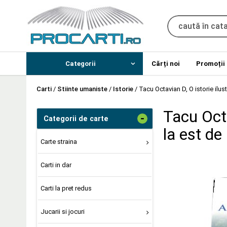
Categorii
Cărți noi
Promoții
Carti
/
Stiinte umaniste
/
Istorie
/
Tacu Octavian D, O istorie ilus
Tacu Octa
-
Categorii de carte
la est de
Carte straina
Carti in dar
Carti la pret redus
Jucarii si jocuri