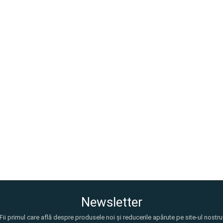
Newsletter
Fii primul care află despre produsele noi și reducerile apărute pe site-ul nostru