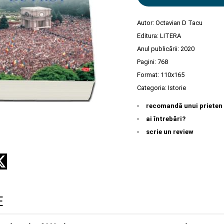
Autor:
Octavian D Tacu
Editura:
LITERA
Anul publicării:
2020
Pagini:
768
Format: 110x165
Categoria:
Istorie
recomandă unui prieten
ai întrebări?
scrie un review
E