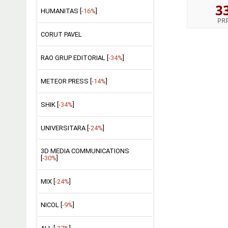
3
HUMANITAS [
-16%
]
PR
CORUT PAVEL
RAO GRUP EDITORIAL [
-34%
]
METEOR PRESS [
-14%
]
SHIK [
-34%
]
UNIVERSITARA [
-24%
]
3D MEDIA COMMUNICATIONS
[
-30%
]
MIX [
-24%
]
NICOL [
-9%
]