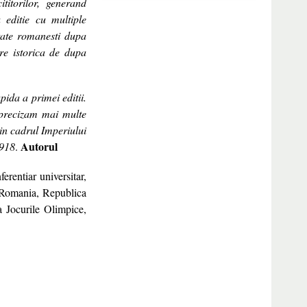
titorilor, generand
 editie cu multiple
state romanesti dupa
re istorica de dupa
pida a primei editii.
a precizam mai multe
in cadrul Imperiului
Autorul
1918
.
ferentiar universitar,
n Romania, Republica
a Jocurile Olimpice,