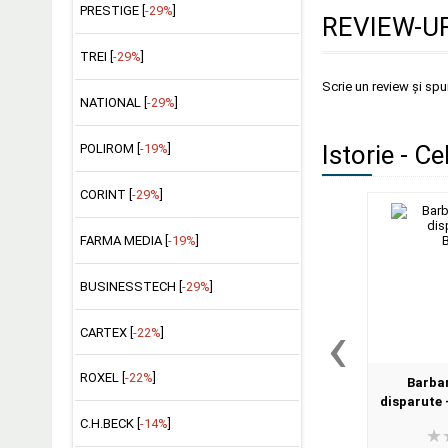
PRESTIGE [
-29%
]
REVIEW-UR
TREI [
-29%
]
Scrie un review și sp
NATIONAL [
-29%
]
Istorie - C
POLIROM [
-19%
]
CORINT [
-29%
]
FARMA MEDIA [
-19%
]
BUSINESSTECH [
-29%
]
‹
CARTEX [
-22%
]
ROXEL [
-22%
]
Barbari
disparute 
C.H.BECK [
-14%
]