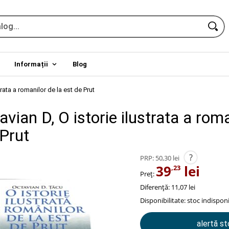
Informații
Blog
trata a romanilor de la est de Prut
vian D, O istorie ilustrata a rom
 Prut
?
PRP:
50,30 lei
39
lei
,23
Preț:
Diferență: 11,07 lei
Disponibilitate:
stoc indisponi
alertă s