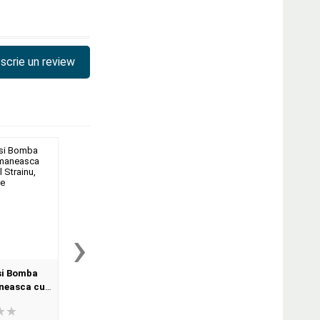
scrie un review
›
si Bomba
Insula serpilor din inima
Ileana, Principe
neasca cu
Romaniei. Despre soarta
Romaniei
Strainu,
romanilor din Harghita si
e
Covasna si alte nedreptati de