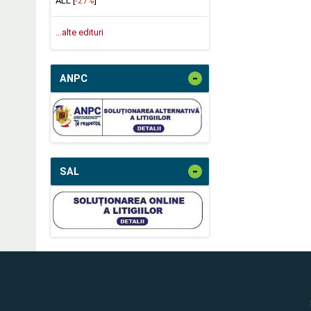
ALL [
-27%
]
...alte edituri
-
ANPC
-
SAL