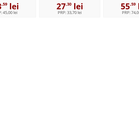
3
lei
27
lei
55
,59
,30
,59
P:
45,00 lei
PRP:
33,70 lei
PRP:
74,0