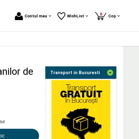
produse
0
Contul meu
WishList
Coș
anilor de
-
Transport in Bucuresti
bil
toc