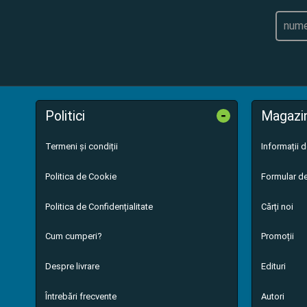
-
Politici
Magazi
Termeni și condiții
Informații 
Politica de Cookie
Formular de
Politica de Confidențialitate
Cărți noi
Cum cumperi?
Promoții
Despre livrare
Edituri
Întrebări frecvente
Autori