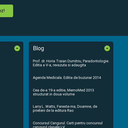
ez!
-
-
Blog
Prof. dr. Horia Traian Dumitriu, Paradontologie.
Editia a V-a, revazuta si adaugita
Agenda Medicala. Editia de buzunar 2014
Cea de-a 19-a editie, MemoMed 2013
structurat in doua volume
Larry L. Watts, Fereste-ma, Doamne, de
prieteni de la editura Rao
Concursul Cangurul. Carti pentru concursul
cangurul clasele I-V