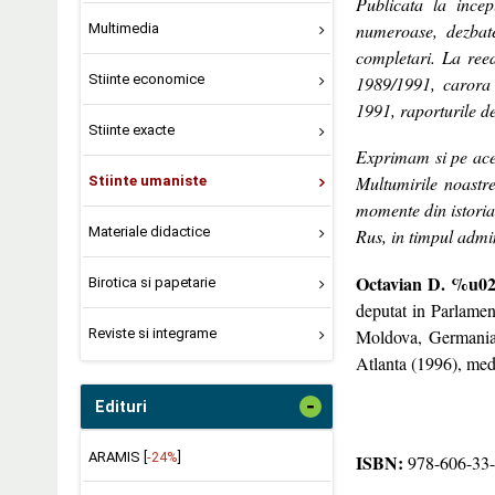
Publicata la incep
numeroase, dezbate
Multimedia
completari. La reed
Stiinte economice
1989/1991, carora 
1991, raporturile d
Stiinte exacte
Exprimam si pe aceas
Multumirile noastre
Stiinte umaniste
momente din istoria
Materiale didactice
Rus, in timpul admi
Octavian D. %u0
Birotica si papetarie
deputat in Parlamen
Moldova, Germania, 
Reviste si integrame
Atlanta (1996), med
-
Edituri
ARAMIS [
-24%
]
ISBN:
978-606-33-