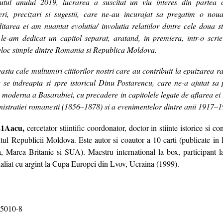
utul anului 2019, lucrarea a suscitat un viu interes din partea ci
ri, precizari si sugestii, care ne-au incurajat sa pregatim o noua
itarea ei am nuantat evolutia/ involutia relatiilor dintre cele doua 
le-am dedicat un capitol separat, aratand, in premiera, intr-o scrie
eloc simple dintre Romania si Republica Moldova.
ta cale multumiri cititorilor nostri care au contribuit la epuizarea ra
 se indreapta si spre istoricul Dinu Postarencu, care ne-a ajutat s
 moderna a Basarabiei, cu precadere in capitolele legate de aflarea ei 
nistratiei romanesti (1856–1878) si a evenimentelor dintre anii 1917–
21Aacu,
cercetator stiintific coordonator, doctor in stiinte istorice si con
tul Republicii Moldova. Este autor si coautor a 10 carti (publicate i
Marea Britanie si SUA). Maestru international la box, participant l
aliat cu argint la Cupa Europei din Lvov, Ucraina (1999).
5010-8