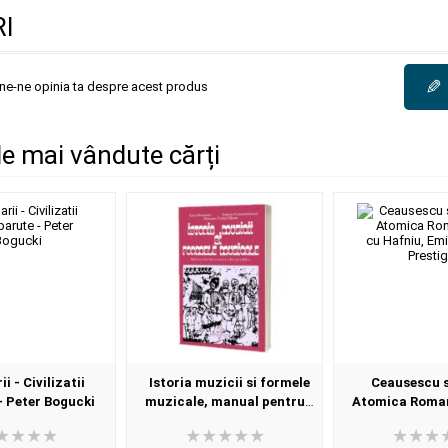
I
✎
une-ne opinia ta despre acest produs
ele mai vândute cărți
i - Civilizatii
Istoria muzicii si formele
Ceausescu 
- Peter Bogucki
muzicale, manual pentru
Atomica Roma
clasele XI-XII
Hafniu, Emil 
Prestig