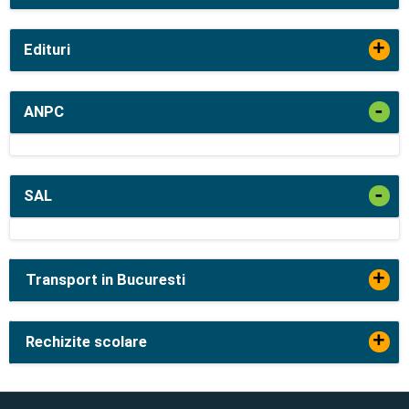
+
Edituri
-
ANPC
-
SAL
+
Transport in Bucuresti
+
Rechizite scolare