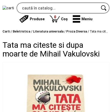
produse
0
Produse
Coș
Meniu
Carti
/
Beletristica
/
Literatura universala
/
Proza Diversa
/
Tata ma citeste si dupa moarte de Mihail Vakulovski
Tata ma citeste si dupa
moarte de Mihail Vakulovski