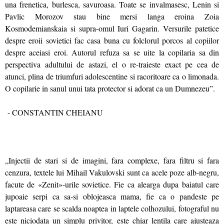
una frenetica, burlesca, savuroasa. Toate se invalmasesc, Lenin si
Pavlic Morozov stau bine mersi langa eroina Zoia
Kosmodemianskaia si supra-omul Iuri Gagarin. Versurile patetice
despre eroii sovietici fac casa buna cu folclorul porcos al copiilor
despre aceiasi eroi. Autorul refuza sa se uite la copilaria sa din
perspectiva adultului de astazi, el o re-traieste exact pe cea de
atunci, plina de triumfuri adolescentine si racoritoare ca o limonada.
O copilarie in sanul unui tata protector si adorat ca un Dumnezeu”.
- CONSTANTIN CHEIANU
„Injectii de stari si de imagini, fara complexe, fara filtru si fara
cenzura, textele lui Mihail Vakulovski sunt ca acele poze alb-negru,
facute de «Zenit»-urile sovietice. Fie ca alearga dupa baiatul care
jupoaie serpi ca sa-si oblojeasca mama, fie ca o pandeste pe
laptareasa care se scalda noaptea in laptele colhozului, fotograful nu
este niciodata un simplu privitor, este chiar lentila care ajusteaza