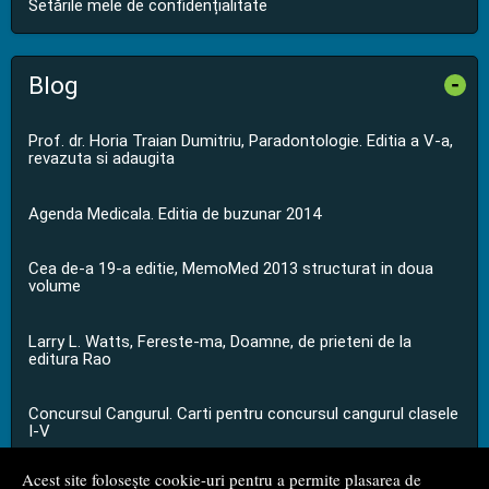
Setările mele de confidențialitate
Blog
-
Prof. dr. Horia Traian Dumitriu, Paradontologie. Editia a V-a,
revazuta si adaugita
Agenda Medicala. Editia de buzunar 2014
Cea de-a 19-a editie, MemoMed 2013 structurat in doua
volume
Larry L. Watts, Fereste-ma, Doamne, de prieteni de la
editura Rao
Concursul Cangurul. Carti pentru concursul cangurul clasele
I-V
Acest site folosește cookie-uri pentru a permite plasarea de
...toate știrile