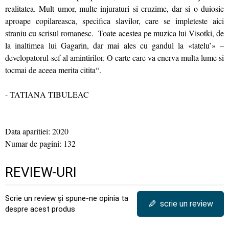
realitatea. Mult umor, multe injuraturi si cruzime, dar si o duiosie
aproape copilareasca, specifica slavilor, care se impleteste aici
straniu cu scrisul romanesc. Toate acestea pe muzica lui Visotki, de
la inaltimea lui Gagarin, dar mai ales cu gandul la «tatelu’» –
developatorul-sef al amintirilor. O carte care va enerva multa lume si
tocmai de aceea merita citita“.
- TATIANA TIBULEAC
Data aparitiei: 2020
Numar de pagini: 132
REVIEW-URI
Scrie un review și spune-ne opinia ta
✎
scrie un review
despre acest produs