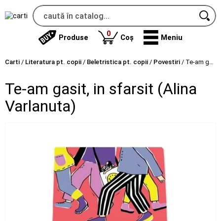
produse
0
Produse
Coș
Meniu
Carti
/
Literatura pt. copii
/
Beletristica pt. copii
/
Povestiri
/
Te-am gasit, in sfarsit (Alina Varlanuta)
Te-am gasit, in sfarsit (Alina
Varlanuta)