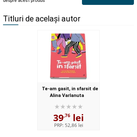
despre acest produs
Titluri de același autor
Te-am gasit, in sfarsit de
Alina Varlanuta
39
lei
,76
PRP:
52,86 lei