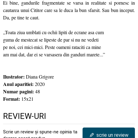
Ei bine, gandurile fragmentate se varsa in realitate si pornesc in
cautarea unui Cititor care sa le duca la bun sfarsit. Sau bun inceput.
Da, pe tine te caut.
„Toata ziua umblati cu ochii lipiti de ecrane asa cum
guma de mestecat se lipeste de par si nu ne vedeti
pe noi, cei mici-mici. Peste oameni rataciti ca mine
am mai dat, dar ei se varsasera din ganduri marete...”
Ilustrator:
Diana Grigore
Anul aparitiei:
2020
Numar pagini:
48
Format:
15x21
REVIEW-URI
Scrie un review și spune-ne opinia ta
✎
scrie un review