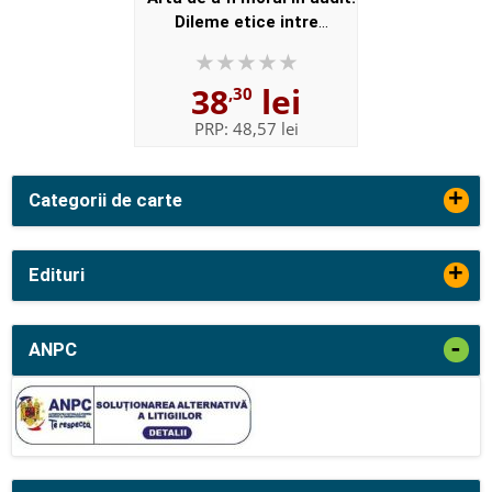
Dileme etice intre
moralitate si legalitate
38
lei
,30
PRP:
48,57 lei
+
Categorii de carte
+
Edituri
-
ANPC