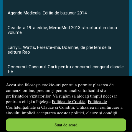
Agenda Medicala. Editia de buzunar 2014
Cea de-a 19-a editie, MemoMed 2013 structurat in doua
volume
Larry L. Watts, Fereste-ma, Doamne, de prieteni de la
editura Rao
Concursul Cangurul. Carti pentru concursul cangurul clasele
I-V
Acest site folosește cookie-uri pentru a permite plasarea de
...toate știrile
comenzi online, precum și pentru analiza traficului și a
preferințelor vizitatorilor. Vă rugăm să alocați timpul necesar
pentru a citi și a înțelege
Politica de Cookie
,
Politica de
© 2008 - 2026
S.C. M.G. Net Distribution S.R.L.
Confidențialitate
și
Clauze și Condiții
. Utilizarea în continuare a
site-ului implică acceptarea acestor politici, clauze și condiții.
Magazin online
creat de
Vital Soft
Sunt de acord
Created in 0.0559 sec