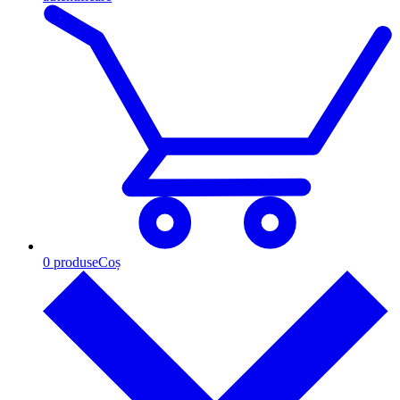
0
produse
Coș