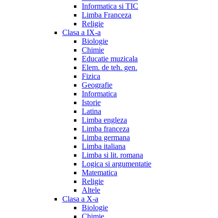
Informatica si TIC
Limba Franceza
Religie
Clasa a IX-a
Biologie
Chimie
Educatie muzicala
Elem. de teh. gen.
Fizica
Geografie
Informatica
Istorie
Latina
Limba engleza
Limba franceza
Limba germana
Limba italiana
Limba si lit. romana
Logica si argumentatie
Matematica
Religie
Altele
Clasa a X-a
Biologie
Chimie