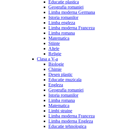
Educatie plastica
Geografia romaniei
Limba moderna Germana
Istoria romanilor
Limba engleza
Limba moderna Franceza
Limba romana
Matematica
Stiinte
Altele
Religie
Clasa a V-a
Biologie
Chimie
Desen plastic
Educatie muzicala
Engleza
Geografia romaniei
Istoria romanilor
Limba romana
Matematica
Limbi straine
Limba moderna Franceza
Limba moderna Engleza
Educatie tehnologica