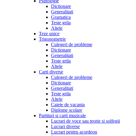
Psihologie
Dictionare
Generalitati
Gramatica
Teste grila
Altele
Teze unice
Trigonometrie
Culegeri de probleme
Dictionare
Generalitati
Teste grila
Altele
Carti diverse
Culegeri de probleme
Dictionare
Generalitati
Teste grila
Altele
Caiete de vacanta
Diplome scolare
Partituri si carti muzicale
Lucrari de voce sau teorie si solfegii
Lucrari diverse
Lucrari pentru acordeon