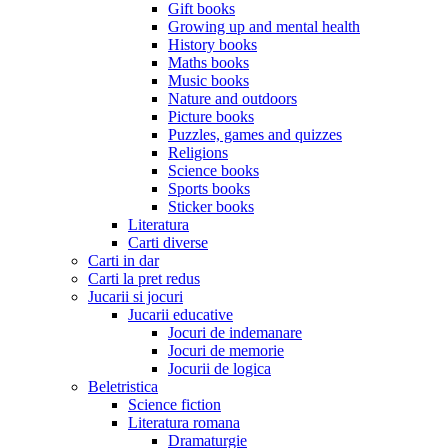
Gift books
Growing up and mental health
History books
Maths books
Music books
Nature and outdoors
Picture books
Puzzles, games and quizzes
Religions
Science books
Sports books
Sticker books
Literatura
Carti diverse
Carti in dar
Carti la pret redus
Jucarii si jocuri
Jucarii educative
Jocuri de indemanare
Jocuri de memorie
Jocurii de logica
Beletristica
Science fiction
Literatura romana
Dramaturgie