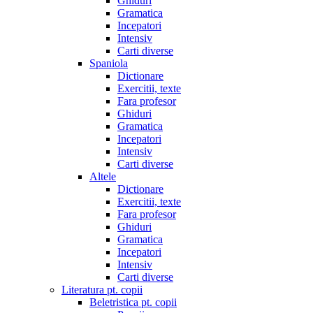
Ghiduri
Gramatica
Incepatori
Intensiv
Carti diverse
Spaniola
Dictionare
Exercitii, texte
Fara profesor
Ghiduri
Gramatica
Incepatori
Intensiv
Carti diverse
Altele
Dictionare
Exercitii, texte
Fara profesor
Ghiduri
Gramatica
Incepatori
Intensiv
Carti diverse
Literatura pt. copii
Beletristica pt. copii