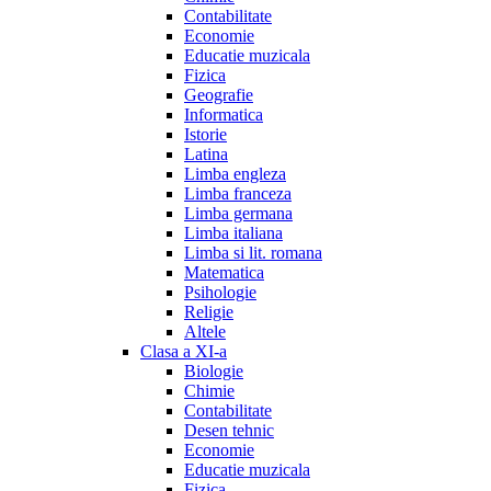
Contabilitate
Economie
Educatie muzicala
Fizica
Geografie
Informatica
Istorie
Latina
Limba engleza
Limba franceza
Limba germana
Limba italiana
Limba si lit. romana
Matematica
Psihologie
Religie
Altele
Clasa a XI-a
Biologie
Chimie
Contabilitate
Desen tehnic
Economie
Educatie muzicala
Fizica