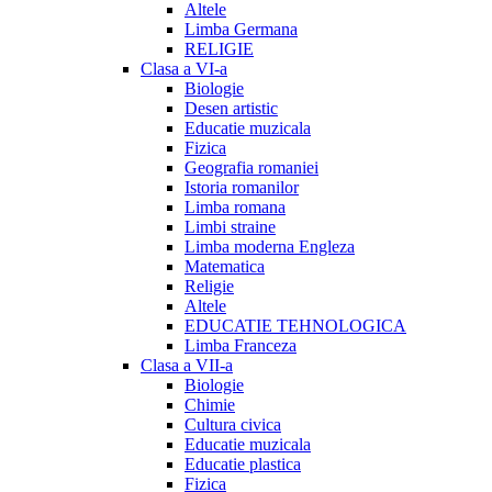
Altele
Limba Germana
RELIGIE
Clasa a VI-a
Biologie
Desen artistic
Educatie muzicala
Fizica
Geografia romaniei
Istoria romanilor
Limba romana
Limbi straine
Limba moderna Engleza
Matematica
Religie
Altele
EDUCATIE TEHNOLOGICA
Limba Franceza
Clasa a VII-a
Biologie
Chimie
Cultura civica
Educatie muzicala
Educatie plastica
Fizica