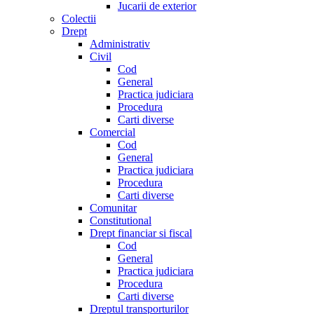
Jucarii de exterior
Colectii
Drept
Administrativ
Civil
Cod
General
Practica judiciara
Procedura
Carti diverse
Comercial
Cod
General
Practica judiciara
Procedura
Carti diverse
Comunitar
Constitutional
Drept financiar si fiscal
Cod
General
Practica judiciara
Procedura
Carti diverse
Dreptul transporturilor