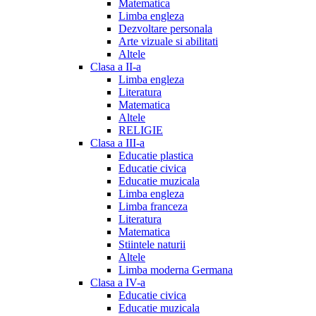
Matematica
Limba engleza
Dezvoltare personala
Arte vizuale si abilitati
Altele
Clasa a II-a
Limba engleza
Literatura
Matematica
Altele
RELIGIE
Clasa a III-a
Educatie plastica
Educatie civica
Educatie muzicala
Limba engleza
Limba franceza
Literatura
Matematica
Stiintele naturii
Altele
Limba moderna Germana
Clasa a IV-a
Educatie civica
Educatie muzicala