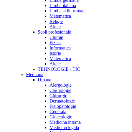
Limba germana
Limba italiana
Limba si lit. romana
Matematica
Religie
Altele
Scoli profesionale
Chimie
Fizica
Informatica
Istorie
Matematica
Altele
TEHNOLOGIE - TIC
Medicina
Umana
Alergologie
Cardiologie
Chirurgie
Dermatologie
Fiziopatologie
Generala
Ginecologie
Medicina interna
Medicina legala