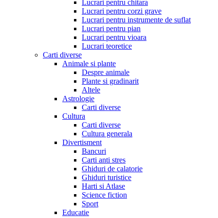
Lucrari pentru chitara
Lucrari pentru corzi grave
Lucrari pentru instrumente de suflat
Lucrari pentru pian
Lucrari pentru vioara
Lucrari teoretice
Carti diverse
Animale si plante
Despre animale
Plante si gradinarit
Altele
Astrologie
Carti diverse
Cultura
Carti diverse
Cultura generala
Divertisment
Bancuri
Carti anti stres
Ghiduri de calatorie
Ghiduri turistice
Harti si Atlase
Science fiction
Sport
Educatie