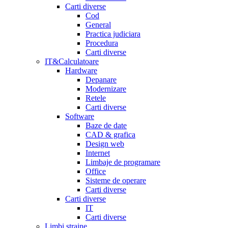
Carti diverse
Cod
General
Practica judiciara
Procedura
Carti diverse
IT&Calculatoare
Hardware
Depanare
Modernizare
Retele
Carti diverse
Software
Baze de date
CAD & grafica
Design web
Internet
Limbaje de programare
Office
Sisteme de operare
Carti diverse
Carti diverse
IT
Carti diverse
Limbi straine