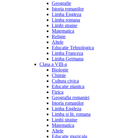
Geografie
Istoria romanilor
Limba Engleza
Limba romana
Limbi straine
Matematica
Religie
Altele
Educatie Tehnologica
Limba Franceza
Limba Germana
Clasa a VIII-a
Biologie
Chimie
Cultura civica
Educatie plastica
Fizica
Geografia romaniei
Istoria romanilor
Limba Engleza
Limba si lit. romana
Limbi straine
Matematica
Altele
Educatie muzicala