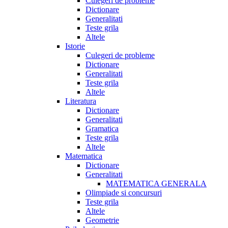
Culegeri de probleme
Dictionare
Generalitati
Teste grila
Altele
Istorie
Culegeri de probleme
Dictionare
Generalitati
Teste grila
Altele
Literatura
Dictionare
Generalitati
Gramatica
Teste grila
Altele
Matematica
Dictionare
Generalitati
MATEMATICA GENERALA
Olimpiade si concursuri
Teste grila
Altele
Geometrie