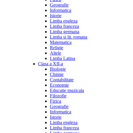
Geografie
Informatica
Istorie
Limba engleza
Limba franceza
Limba germana
Limba si lit. romana
Matematica
Religie
Altele
Limba Latina
Clasa a XII-a
Biologie
Chimie
Contabilitate
Economie
Educatie muzicala
Filozofie
Fizica
Geografie
Informatica
Istorie
Limba engleza
Limba franceza