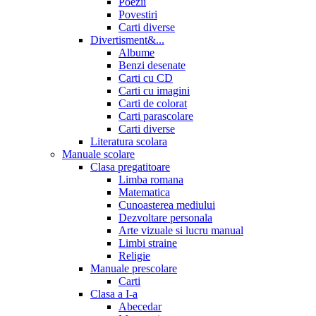
Poezii
Povestiri
Carti diverse
Divertisment&...
Albume
Benzi desenate
Carti cu CD
Carti cu imagini
Carti de colorat
Carti parascolare
Carti diverse
Literatura scolara
Manuale scolare
Clasa pregatitoare
Limba romana
Matematica
Cunoasterea mediului
Dezvoltare personala
Arte vizuale si lucru manual
Limbi straine
Religie
Manuale prescolare
Carti
Clasa a I-a
Abecedar