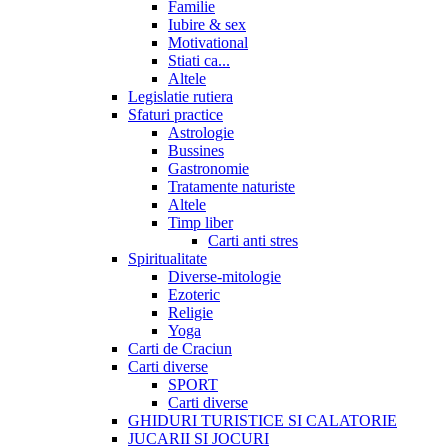
Familie
Iubire & sex
Motivational
Stiati ca...
Altele
Legislatie rutiera
Sfaturi practice
Astrologie
Bussines
Gastronomie
Tratamente naturiste
Altele
Timp liber
Carti anti stres
Spiritualitate
Diverse-mitologie
Ezoteric
Religie
Yoga
Carti de Craciun
Carti diverse
SPORT
Carti diverse
GHIDURI TURISTICE SI CALATORIE
JUCARII SI JOCURI