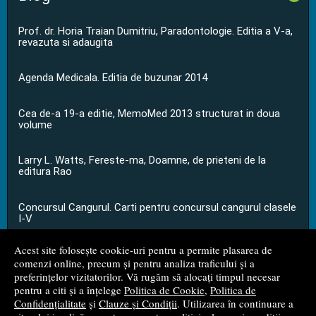
Prof. dr. Horia Traian Dumitriu, Paradontologie. Editia a V-a,
revazuta si adaugita
Agenda Medicala. Editia de buzunar 2014
Cea de-a 19-a editie, MemoMed 2013 structurat in doua
volume
Larry L. Watts, Fereste-ma, Doamne, de prieteni de la
editura Rao
Concursul Cangurul. Carti pentru concursul cangurul clasele
I-V
Acest site folosește cookie-uri pentru a permite plasarea de
...toate știrile
comenzi online, precum și pentru analiza traficului și a
preferințelor vizitatorilor. Vă rugăm să alocați timpul necesar
pentru a citi și a înțelege
Politica de Cookie
,
Politica de
© 2008 - 2026
S.C. M.G. Net Distribution S.R.L.
Confidențialitate
și
Clauze și Condiții
. Utilizarea în continuare a