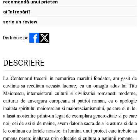
recomandă unui prieten
ai întrebări?
scrie un review
Distribuie pe:
DESCRIERE
La Centenarul trecerii in nemurirea marelui fondator, am gasit de
cuviinta sa reeditam aceasta lucrare, ca un omagiu adus lui Titu
Maiorescu, intemeietorul culturii si civilizatiei romanesti moderne,
carturar de anvergura europeana si patriot roman, ca o apologie
inaltata spiritului maiorescian si maiorescianismului, pe care el ni le-
a lasat mostenire printr-un legat de exemplara generozitate si pe care
noi, cei de azi si de maine, avem datoria sacra de a le asuma si de a
le continua cu fortele noastre, in lumina unui proiect care trebuie sa
ramana peren: inaltarea prin educatie si cultura a natiunii romane. -