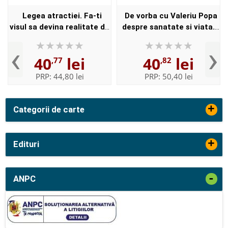
Legea atractiei. Fa-ti
De vorba cu Valeriu Popa
visul sa devina realitate de
despre sanatate si viata.
Silviu Popa
Contine DVD
‹
›
40
lei
40
lei
,77
,82
PRP:
44,80 lei
PRP:
50,40 lei
+
Categorii de carte
+
Edituri
-
ANPC