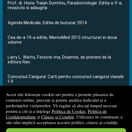
Prof. dr. Horia Traian Dumitriu, Paradontologie. Editia a V-a,
revazuta si adaugita
Agenda Medicala. Editia de buzunar 2014
Cea de-a 19-a editie, MemoMed 2013 structurat in doua
volume
Larry L. Watts, Fereste-ma, Doamne, de prieteni de la
editura Rao
Concursul Cangurul. Carti pentru concursul cangurul clasele
I-V
Acest site folosește cookie-uri pentru a permite plasarea de
...toate știrile
comenzi online, precum și pentru analiza traficului și a
preferințelor vizitatorilor. Vă rugăm să alocați timpul necesar
pentru a citi și a înțelege
Politica de Cookie
,
Politica de
© 2008 - 2026
S.C. M.G. Net Distribution S.R.L.
Confidențialitate
și
Clauze și Condiții
. Utilizarea în continuare a
site-ului implică acceptarea acestor politici, clauze și condiții.
Magazin online
creat de
Vital Soft