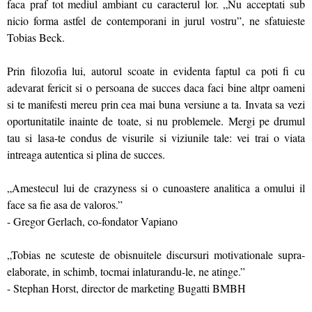
faca praf tot mediul ambiant cu caracterul lor. „Nu acceptati sub
nicio forma astfel de contemporani in jurul vostru”, ne sfatuieste
Tobias Beck.
Prin filozofia lui, autorul scoate in evidenta faptul ca poti fi cu
adevarat fericit si o persoana de succes daca faci bine altpr oameni
si te manifesti mereu prin cea mai buna versiune a ta. Invata sa vezi
oportunitatile inainte de toate, si nu problemele. Mergi pe drumul
tau si lasa-te condus de visurile si viziunile tale: vei trai o viata
intreaga autentica si plina de succes.
„Amestecul lui de crazyness si o cunoastere analitica a omului il
face sa fie asa de valoros.”
- Gregor Gerlach, co-fondator Vapiano
„Tobias ne scuteste de obisnuitele discursuri motivationale supra-
elaborate, in schimb, tocmai inlaturandu-le, ne atinge.”
- Stephan Horst, director de marketing Bugatti BMBH