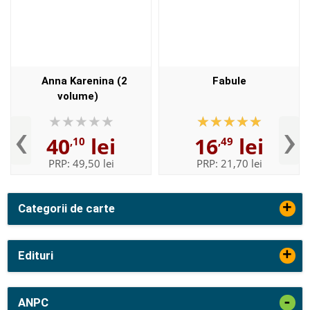
Anna Karenina (2
Fabule
volume)
‹
›
40
lei
16
lei
,10
,49
PRP:
49,50 lei
PRP:
21,70 lei
+
Categorii de carte
+
Edituri
-
ANPC