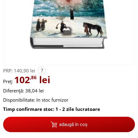
?
PRP:
140,90 lei
102
lei
,86
Preț:
Diferență: 38,04 lei
Disponibilitate:
In stoc furnizor
Timp confirmare stoc: 1 - 2 zile lucratoare
adaugă în coș