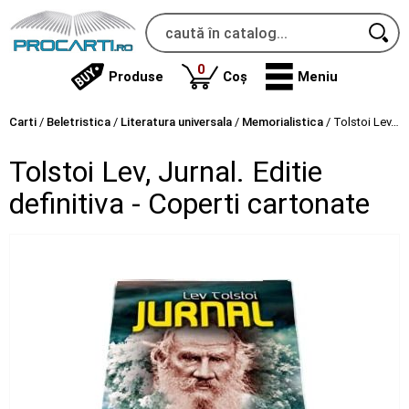
produse
0
Produse
Coș
Meniu
Carti
/
Beletristica
/
Literatura universala
/
Memorialistica
/
Tolstoi Lev, Jurnal. Editie definitiva - Coperti cartonate
Tolstoi Lev, Jurnal. Editie
definitiva - Coperti cartonate