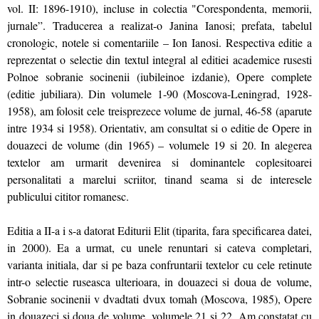
vol. II: 1896-1910), incluse in colectia "Corespondenta, memorii,
jurnale”. Traducerea a realizat-o Janina Ianosi; prefata, tabelul
cronologic, notele si comentariile – Ion Ianosi. Respectiva editie a
reprezentat o selectie din textul integral al editiei academice rusesti
Polnoe sobranie socinenii (iubileinoe izdanie), Opere complete
(editie jubiliara). Din volumele 1-90 (Moscova-Leningrad, 1928-
1958), am folosit cele treisprezece volume de jurnal, 46-58 (aparute
intre 1934 si 1958). Orientativ, am consultat si o editie de Opere in
douazeci de volume (din 1965) – volumele 19 si 20. In alegerea
textelor am urmarit devenirea si dominantele coplesitoarei
personalitati a marelui scriitor, tinand seama si de interesele
publicului cititor romanesc.
Editia a II-a i s-a datorat Editurii Elit (tiparita, fara specificarea datei,
in 2000). Ea a urmat, cu unele renuntari si cateva completari,
varianta initiala, dar si pe baza confruntarii textelor cu cele retinute
intr-o selectie ruseasca ulterioara, in douazeci si doua de volume,
Sobranie socinenii v dvadtati dvux tomah (Moscova, 1985), Opere
in douazeci si doua de volume, volumele 21 si 22. Am constatat cu