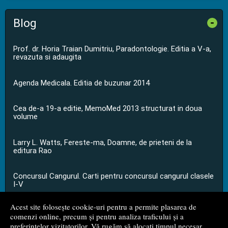
Blog
-
Prof. dr. Horia Traian Dumitriu, Paradontologie. Editia a V-a,
revazuta si adaugita
Agenda Medicala. Editia de buzunar 2014
Cea de-a 19-a editie, MemoMed 2013 structurat in doua
volume
Larry L. Watts, Fereste-ma, Doamne, de prieteni de la
editura Rao
Concursul Cangurul. Carti pentru concursul cangurul clasele
I-V
Acest site folosește cookie-uri pentru a permite plasarea de
...toate știrile
comenzi online, precum și pentru analiza traficului și a
preferințelor vizitatorilor. Vă rugăm să alocați timpul necesar