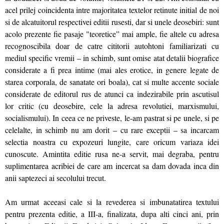
acel prilej coincidenta intre majoritatea textelor retinute initial de noi
si de alcatuitorul respectivei editii rusesti, dar si unele deosebiri: sunt
acolo prezente fie pasaje "teoretice” mai ample, fie altele cu adresa
recognoscibila doar de catre cititorii autohtoni familiarizati cu
mediul specific vremii – in schimb, sunt omise atat detalii biografice
considerate a fi prea intime (mai ales erotice, in genere legate de
starea corporala, de sanatate ori boala), cat si multe accente sociale
considerate de editorul rus de atunci ca indezirabile prin ascutisul
lor critic (cu deosebire, cele la adresa revolutiei, marxismului,
socialismului). In ceea ce ne priveste, le-am pastrat si pe unele, si pe
celelalte, in schimb nu am dorit – cu rare exceptii – sa incarcam
selectia noastra cu expozeuri lungite, care oricum variaza idei
cunoscute. Amintita editie rusa ne-a servit, mai degraba, pentru
suplimentarea acribiei de care am incercat sa dam dovada inca din
anii saptezeci ai secolului trecut.
Am urmat aceeasi cale si la revederea si imbunatatirea textului
pentru prezenta editie, a III-a, finalizata, dupa alti cinci ani, prin