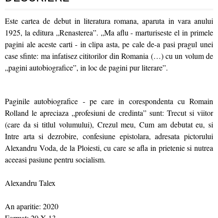
Este cartea de debut in literatura romana, aparuta in vara anului
1925, la editura „Renasterea”. „Ma aflu - marturiseste el in primele
pagini ale aceste carti - in clipa asta, pe cale de-a pasi pragul unei
case sfinte: ma infatisez cititorilor din Romania (…) cu un volum de
„pagini autobiografice”, in loc de pagini pur literare”.
Paginile autobiografice - pe care in corespondenta cu Romain
Rolland le apreciaza „profesiuni de credinta” sunt: Trecut si viitor
(care da si titlul volumului), Crezul meu, Cum am debutat eu, si
Intre arta si dezrobire, confesiune epistolara, adresata pictorului
Alexandru Voda, de la Ploiesti, cu care se afla in prietenie si nutrea
aceeasi pasiune pentru socialism.
Alexandru Talex
An aparitie: 2020
Format: 20 X 13