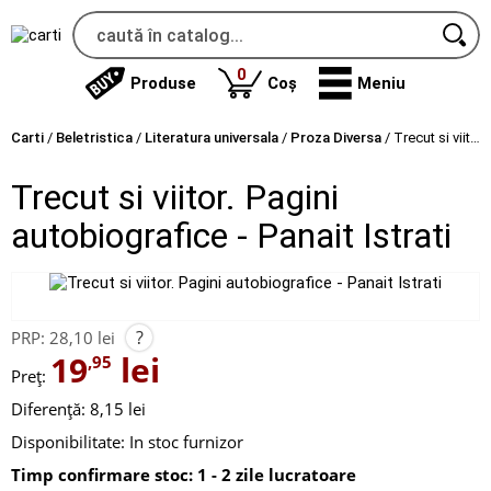
produse
0
Produse
Coș
Meniu
Carti
/
Beletristica
/
Literatura universala
/
Proza Diversa
/
Trecut si viitor. Pagini autobiografice - Panait Istrati
Trecut si viitor. Pagini
autobiografice - Panait Istrati
?
PRP:
28,10 lei
19
lei
,95
Preț:
Diferență: 8,15 lei
Disponibilitate:
In stoc furnizor
Timp confirmare stoc: 1 - 2 zile lucratoare