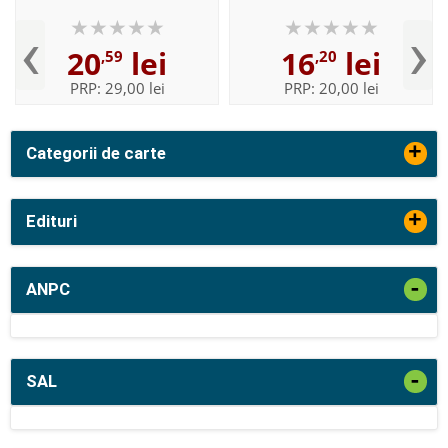
‹
›
20
lei
16
lei
,59
,20
PRP:
29,00 lei
PRP:
20,00 lei
+
Categorii de carte
+
Edituri
-
ANPC
-
SAL