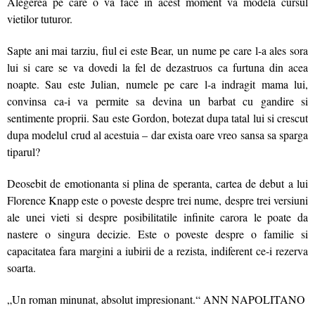
Alegerea pe care o va face in acest moment va modela cursul
vietilor tuturor.
Sapte ani mai tarziu, fiul ei este Bear, un nume pe care l-a ales sora
lui si care se va dovedi la fel de dezastruos ca furtuna din acea
noapte. Sau este Julian, numele pe care l-a indragit mama lui,
convinsa ca-i va permite sa devina un barbat cu gandire si
sentimente proprii. Sau este Gordon, botezat dupa tatal lui si crescut
dupa modelul crud al acestuia – dar exista oare vreo sansa sa sparga
tiparul?
Deosebit de emotionanta si plina de speranta, cartea de debut a lui
Florence Knapp este o poveste despre trei nume, despre trei versiuni
ale unei vieti si despre posibilitatile infinite carora le poate da
nastere o singura decizie. Este o poveste despre o familie si
capacitatea fara margini a iubirii de a rezista, indiferent ce-i rezerva
soarta.
„Un roman minunat, absolut impresionant.“ ANN NAPOLITANO