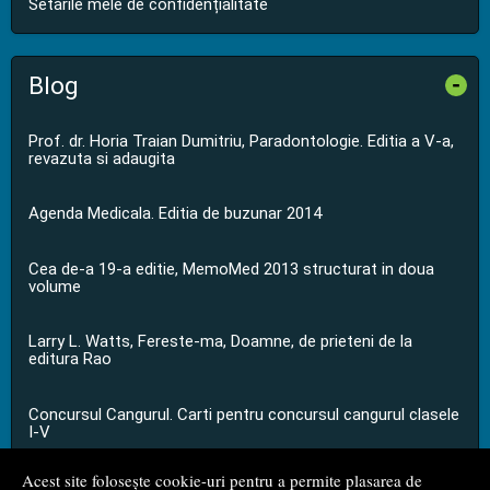
Setările mele de confidențialitate
Blog
-
Prof. dr. Horia Traian Dumitriu, Paradontologie. Editia a V-a,
revazuta si adaugita
Agenda Medicala. Editia de buzunar 2014
Cea de-a 19-a editie, MemoMed 2013 structurat in doua
volume
Larry L. Watts, Fereste-ma, Doamne, de prieteni de la
editura Rao
Concursul Cangurul. Carti pentru concursul cangurul clasele
I-V
Acest site folosește cookie-uri pentru a permite plasarea de
...toate știrile