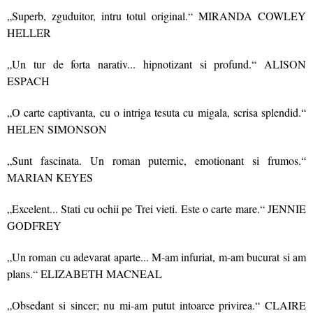
„Superb, zguduitor, intru totul original.“ MIRANDA COWLEY
HELLER
„Un tur de forta narativ... hipnotizant si profund.“ ALISON
ESPACH
„O carte captivanta, cu o intriga tesuta cu migala, scrisa splendid.“
HELEN SIMONSON
„Sunt fascinata. Un roman puternic, emotionant si frumos.“
MARIAN KEYES
„Excelent... Stati cu ochii pe Trei vieti. Este o carte mare.“ JENNIE
GODFREY
„Un roman cu adevarat aparte... M-am infuriat, m-am bucurat si am
plans.“ ELIZABETH MACNEAL
„Obsedant si sincer; nu mi-am putut intoarce privirea.“ CLAIRE