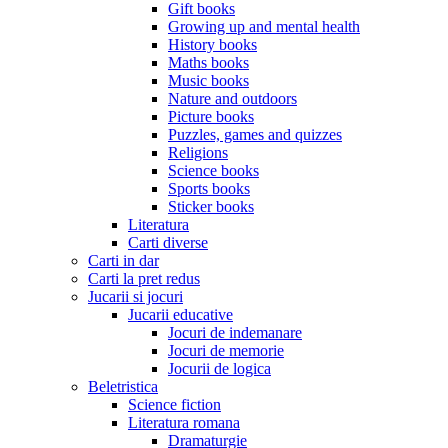
Gift books
Growing up and mental health
History books
Maths books
Music books
Nature and outdoors
Picture books
Puzzles, games and quizzes
Religions
Science books
Sports books
Sticker books
Literatura
Carti diverse
Carti in dar
Carti la pret redus
Jucarii si jocuri
Jucarii educative
Jocuri de indemanare
Jocuri de memorie
Jocurii de logica
Beletristica
Science fiction
Literatura romana
Dramaturgie