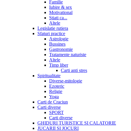
Familie
Iubire & sex
Motivational
Stiati ca...
Altele
Legislatie rutiera
Sfaturi practice
Astrologie
Bussines
Gastronomie
Tratamente naturiste
Altele
Timp liber
Carti anti stres
Spiritualitate
Diverse-mitologie
Ezoteric
Religie
Yoga
Carti de Craciun
Carti diverse
SPORT
Carti diverse
GHIDURI TURISTICE SI CALATORIE
JUCARII SI JOCURI