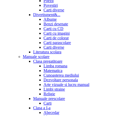
Poezii
Povestiri
Carti diverse
Divertisment&...
Albume
Benzi desenate
Carti cu CD
Carti cu imagini
Carti de colorat
Carti parascolare
Carti diverse
Literatura scolara
Manuale scolare
Clasa pregatitoare
Limba romana
Matematica
Cunoasterea mediului
Dezvoltare personala
Arte vizuale si lucru manual
Limbi straine
Religie
Manuale prescolare
Carti
Clasa a I-a
Abecedar