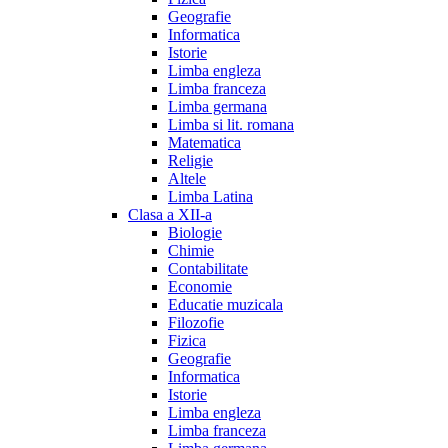
Geografie
Informatica
Istorie
Limba engleza
Limba franceza
Limba germana
Limba si lit. romana
Matematica
Religie
Altele
Limba Latina
Clasa a XII-a
Biologie
Chimie
Contabilitate
Economie
Educatie muzicala
Filozofie
Fizica
Geografie
Informatica
Istorie
Limba engleza
Limba franceza