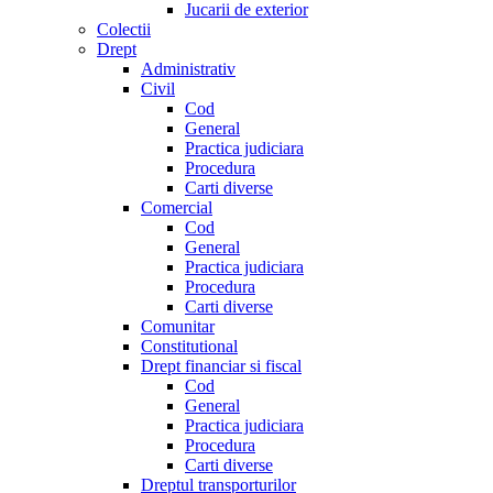
Jucarii de exterior
Colectii
Drept
Administrativ
Civil
Cod
General
Practica judiciara
Procedura
Carti diverse
Comercial
Cod
General
Practica judiciara
Procedura
Carti diverse
Comunitar
Constitutional
Drept financiar si fiscal
Cod
General
Practica judiciara
Procedura
Carti diverse
Dreptul transporturilor