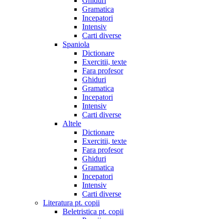
Ghiduri
Gramatica
Incepatori
Intensiv
Carti diverse
Spaniola
Dictionare
Exercitii, texte
Fara profesor
Ghiduri
Gramatica
Incepatori
Intensiv
Carti diverse
Altele
Dictionare
Exercitii, texte
Fara profesor
Ghiduri
Gramatica
Incepatori
Intensiv
Carti diverse
Literatura pt. copii
Beletristica pt. copii