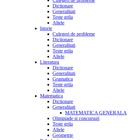
Culegeri de probleme
Dictionare
Generalitati
Teste grila
Altele
Istorie
Culegeri de probleme
Dictionare
Generalitati
Teste grila
Altele
Literatura
Dictionare
Generalitati
Gramatica
Teste grila
Altele
Matematica
Dictionare
Generalitati
MATEMATICA GENERALA
Olimpiade si concursuri
Teste grila
Altele
Geometrie