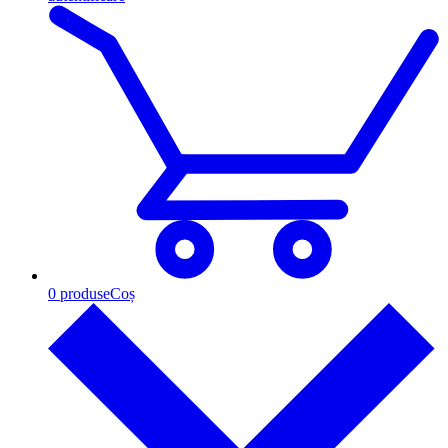
0
produse
Coș