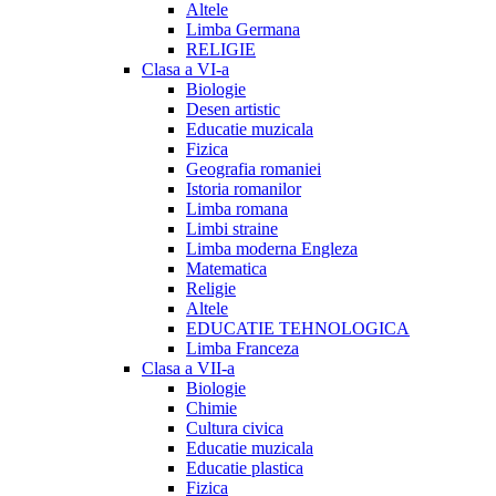
Altele
Limba Germana
RELIGIE
Clasa a VI-a
Biologie
Desen artistic
Educatie muzicala
Fizica
Geografia romaniei
Istoria romanilor
Limba romana
Limbi straine
Limba moderna Engleza
Matematica
Religie
Altele
EDUCATIE TEHNOLOGICA
Limba Franceza
Clasa a VII-a
Biologie
Chimie
Cultura civica
Educatie muzicala
Educatie plastica
Fizica