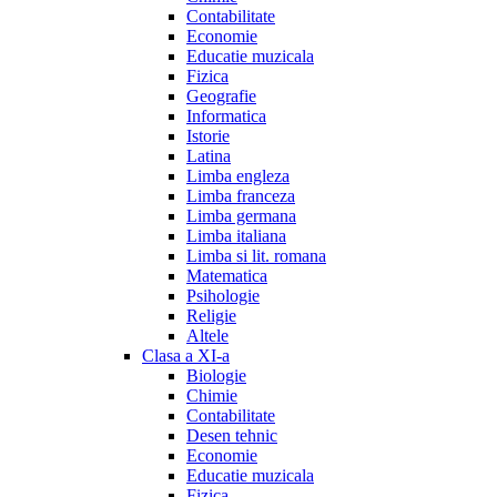
Contabilitate
Economie
Educatie muzicala
Fizica
Geografie
Informatica
Istorie
Latina
Limba engleza
Limba franceza
Limba germana
Limba italiana
Limba si lit. romana
Matematica
Psihologie
Religie
Altele
Clasa a XI-a
Biologie
Chimie
Contabilitate
Desen tehnic
Economie
Educatie muzicala
Fizica