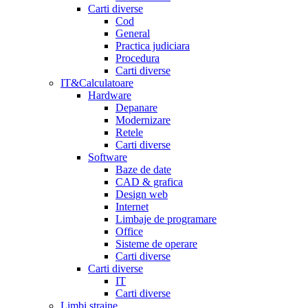
Carti diverse
Cod
General
Practica judiciara
Procedura
Carti diverse
IT&Calculatoare
Hardware
Depanare
Modernizare
Retele
Carti diverse
Software
Baze de date
CAD & grafica
Design web
Internet
Limbaje de programare
Office
Sisteme de operare
Carti diverse
Carti diverse
IT
Carti diverse
Limbi straine