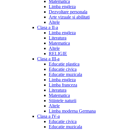
Matematica
Limba engleza
Dezvoltare personala
Arte vizuale si abilitati
Altele
Clasa a II-a
Limba engleza
Literatura
Matematica
Altele
RELIGIE
Clasa a III-a
Educatie plastica
Educatie civica
Educatie muzicala
Limba engleza
Limba franceza
Literatura
Matematica
Stiintele naturii
Altele
Limba moderna Germana
Clasa a IV-a
Educatie civica
Educatie muzicala