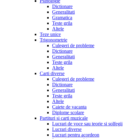
Psihologie
Dictionare
Generalitati
Gramatica
Teste grila
Altele
Teze unice
Trigonometrie
Culegeri de probleme
Dictionare
Generalitati
Teste grila
Altele
Carti diverse
Culegeri de probleme
Dictionare
Generalitati
Teste grila
Altele
Caiete de vacanta
Diplome scolare
Partituri si carti muzicale
Lucrari de voce sau teorie si solfegii
Lucrari diverse
Lucrari pentru acordeon