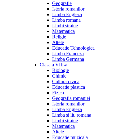
Geografie
Istoria romanilor
Limba Engleza
Limba romana
Limbi straine
Matematica
Religie
Altele
Educatie Tehnologica
Limba Franceza
Limba Germana
Clasa a VIII-a
Biologie
Chimie
Cultura civica
Educatie plastica
Fizica
Geografia romaniei
Istoria romanilor
Limba Engleza
Limba si lit. romana
Limbi straine
Matematica
Altele
Educatie muzicala