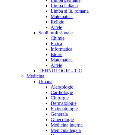
Limba germana
Limba italiana
Limba si lit. romana
Matematica
Religie
Altele
Scoli profesionale
Chimie
Fizica
Informatica
Istorie
Matematica
Altele
TEHNOLOGIE - TIC
Medicina
Umana
Alergologie
Cardiologie
Chirurgie
Dermatologie
Fiziopatologie
Generala
Ginecologie
Medicina interna
Medicina legala