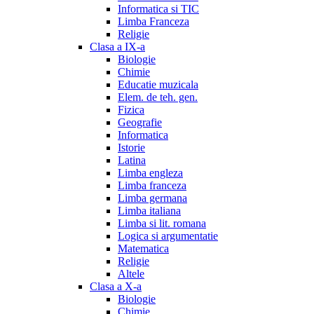
Informatica si TIC
Limba Franceza
Religie
Clasa a IX-a
Biologie
Chimie
Educatie muzicala
Elem. de teh. gen.
Fizica
Geografie
Informatica
Istorie
Latina
Limba engleza
Limba franceza
Limba germana
Limba italiana
Limba si lit. romana
Logica si argumentatie
Matematica
Religie
Altele
Clasa a X-a
Biologie
Chimie