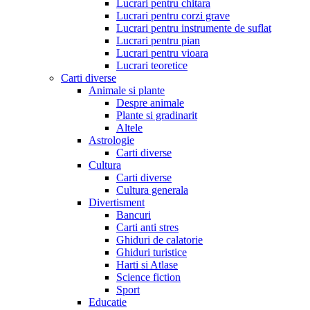
Lucrari pentru chitara
Lucrari pentru corzi grave
Lucrari pentru instrumente de suflat
Lucrari pentru pian
Lucrari pentru vioara
Lucrari teoretice
Carti diverse
Animale si plante
Despre animale
Plante si gradinarit
Altele
Astrologie
Carti diverse
Cultura
Carti diverse
Cultura generala
Divertisment
Bancuri
Carti anti stres
Ghiduri de calatorie
Ghiduri turistice
Harti si Atlase
Science fiction
Sport
Educatie