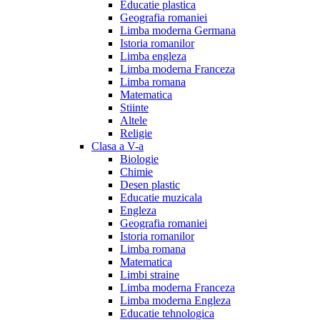
Educatie plastica
Geografia romaniei
Limba moderna Germana
Istoria romanilor
Limba engleza
Limba moderna Franceza
Limba romana
Matematica
Stiinte
Altele
Religie
Clasa a V-a
Biologie
Chimie
Desen plastic
Educatie muzicala
Engleza
Geografia romaniei
Istoria romanilor
Limba romana
Matematica
Limbi straine
Limba moderna Franceza
Limba moderna Engleza
Educatie tehnologica