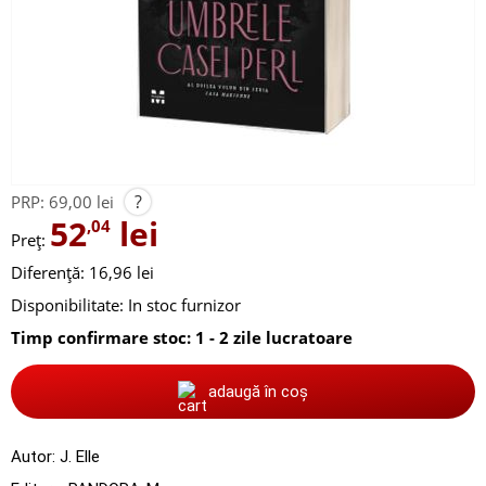
?
PRP:
69,00 lei
52
lei
,04
Preț:
Diferență: 16,96 lei
Disponibilitate:
In stoc furnizor
Timp confirmare stoc: 1 - 2 zile lucratoare
adaugă în coș
Autor:
J. Elle