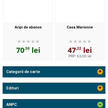
Aripi de abanos
Casa Marionne
70
lei
47
lei
,50
,22
PRP:
63,00 lei
+
Categorii de carte
+
Edituri
-
ANPC