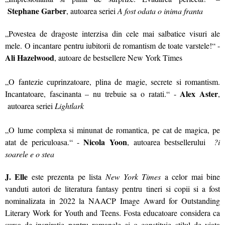
Stephane Garber
, autoarea seriei
A fost odata o inima franta
„Povestea de dragoste interzisa din cele mai salbatice visuri ale
mele. O incantare pentru iubitorii de romantism de toate varstele!“ -
Ali Hazelwood
, autoare de bestsellere New York Times
„O fantezie cuprinzatoare, plina de magie, secrete si romantism.
Alex Aster
Incantatoare, fascinanta – nu trebuie sa o ratati.“ -
,
autoarea seriei
Lightlark
„O lume complexa si minunat de romantica, pe cat de magica, pe
Nicola Yoon
atat de periculoasa.“ -
, autoarea bestsellerului
?i
soarele e o stea
J. Elle
este prezenta pe lista
New York Times
a celor mai bine
vanduti autori de literatura fantasy pentru tineri si copii si a fost
nominalizata in 2022 la NAACP Image Award for Outstanding
Literary Work for Youth and Teens. Fosta educatoare considera ca
sursa de inspiratie pentru romanele ei o constituie stilul de viata