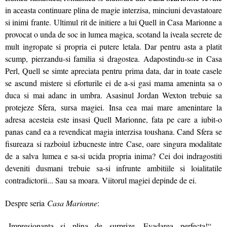
in aceasta continuare plina de magie interzisa, minciuni devastatoare
si inimi frante. Ultimul rit de initiere a lui Quell in Casa Marionne a
provocat o unda de soc in lumea magica, scotand la iveala secrete de
mult ingropate si propria ei putere letala. Dar pentru asta a platit
scump, pierzandu-si familia si dragostea. Adapostindu-se in Casa
Perl, Quell se simte apreciata pentru prima data, dar in toate casele
se ascund mistere si eforturile ei de a-si gasi mama ameninta sa o
duca si mai adanc in umbra. Asasinul Jordan Wexton trebuie sa
protejeze Sfera, sursa magiei. Insa cea mai mare amenintare la
adresa acesteia este insasi Quell Marionne, fata pe care a iubit-o
panas cand ea a revendicat magia interzisa toushana. Cand Sfera se
fisureaza si razboiul izbucneste intre Case, oare singura modalitate
de a salva lumea e sa-si ucida propria inima? Cei doi indragostiti
deveniti dusmani trebuie sa-si infrunte ambitiile si loialitatile
contradictorii... Sau sa moara. Viitorul magiei depinde de ei.
Despre seria
Casa Marionne
:
„Impresionanta si plina de surprize. Evadarea perfecta!“ –