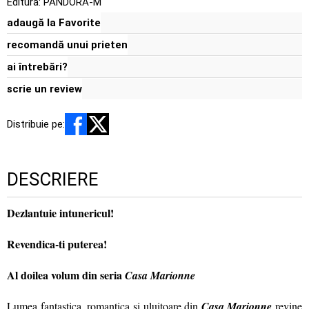
Editura:
PANDORA-M
adaugă la Favorite
recomandă unui prieten
ai întrebări?
scrie un review
Distribuie pe:
DESCRIERE
Dezlantuie intunericul!
Revendica-ti puterea!
Al doilea volum din seria
Casa Marionne
Lumea fantastica, romantica si uluitoare din
Casa Marionne
revine