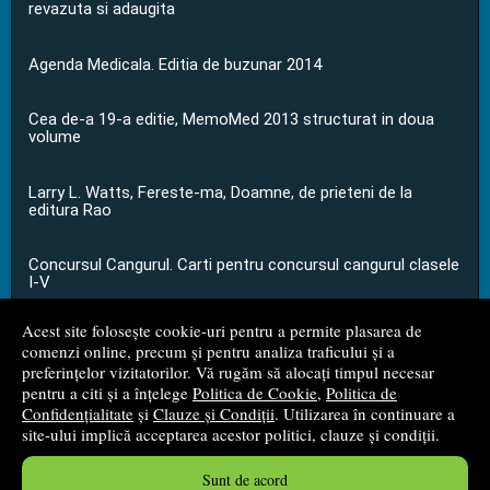
revazuta si adaugita
Agenda Medicala. Editia de buzunar 2014
Cea de-a 19-a editie, MemoMed 2013 structurat in doua
volume
Larry L. Watts, Fereste-ma, Doamne, de prieteni de la
editura Rao
Concursul Cangurul. Carti pentru concursul cangurul clasele
I-V
Acest site folosește cookie-uri pentru a permite plasarea de
...toate știrile
comenzi online, precum și pentru analiza traficului și a
preferințelor vizitatorilor. Vă rugăm să alocați timpul necesar
pentru a citi și a înțelege
Politica de Cookie
,
Politica de
© 2008 - 2026
S.C. M.G. Net Distribution S.R.L.
Confidențialitate
și
Clauze și Condiții
. Utilizarea în continuare a
site-ului implică acceptarea acestor politici, clauze și condiții.
Magazin online
creat de
Vital Soft
Sunt de acord