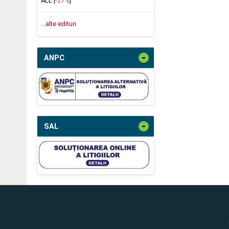
ALL [
-27%
]
...alte edituri
-
ANPC
-
SAL