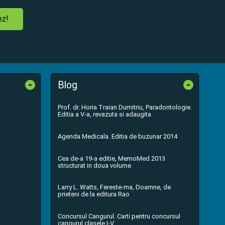
ez!
-
-
Blog
Prof. dr. Horia Traian Dumitriu, Paradontologie.
Editia a V-a, revazuta si adaugita
Agenda Medicala. Editia de buzunar 2014
Cea de-a 19-a editie, MemoMed 2013
structurat in doua volume
Larry L. Watts, Fereste-ma, Doamne, de
prieteni de la editura Rao
Concursul Cangurul. Carti pentru concursul
cangurul clasele I-V