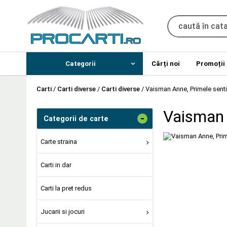
Categorii
Cărți noi
Promoții
Carti
/
Carti diverse
/
Carti diverse
/
Vaisman Anne, Primele sent
Vaisman 
-
Categorii de carte
Carte straina
Carti in dar
Carti la pret redus
Jucarii si jocuri