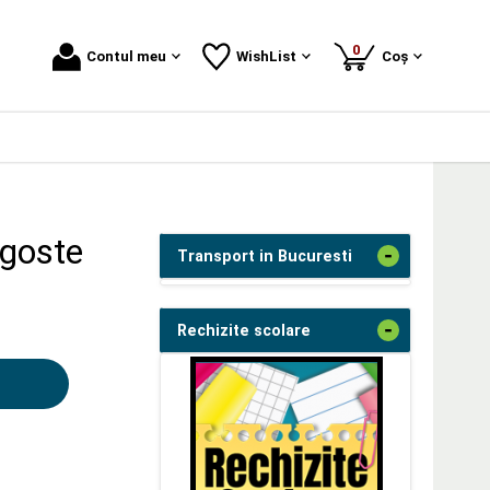
produse
0
Contul meu
WishList
Coș
agoste
-
Transport in Bucuresti
-
Rechizite scolare