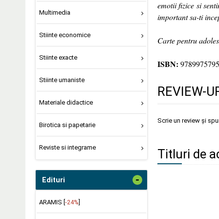
emotii fizice si sent
Multimedia
important sa-ti ince
Stiinte economice
Carte pentru adoles
Stiinte exacte
ISBN:
978997579
Stiinte umaniste
REVIEW-UR
Materiale didactice
Scrie un review și sp
Birotica si papetarie
Reviste si integrame
Titluri de 
-
Edituri
ARAMIS [
-24%
]