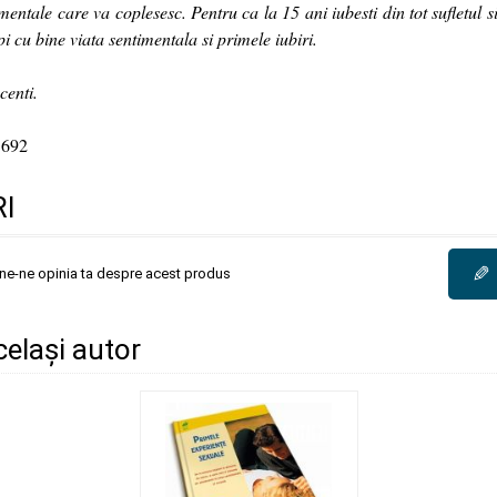
imentale care va coplesesc. Pentru ca la 15 ani iubesti din tot sufletul si
pi cu bine viata sentimentala si primele iubiri.
centi.
5692
I
✎
une-ne opinia ta despre acest produs
același autor