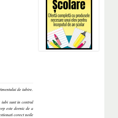
timentului de iubire.
iubi sunt in centrul
orp este dornic de a
stionati corect noile