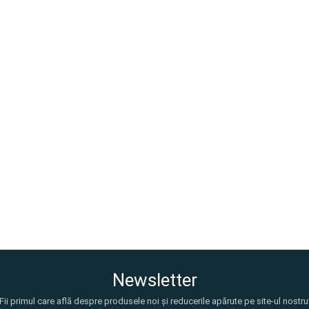
Newsletter
Fii primul care află despre produsele noi și reducerile apărute pe site-ul nostru