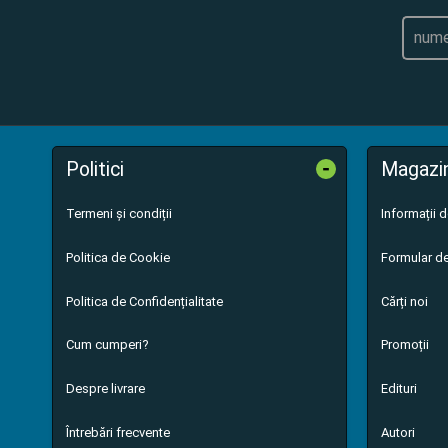
-
Politici
Magazi
Termeni și condiții
Informații 
Politica de Cookie
Formular de
Politica de Confidențialitate
Cărți noi
Cum cumperi?
Promoții
Despre livrare
Edituri
Întrebări frecvente
Autori