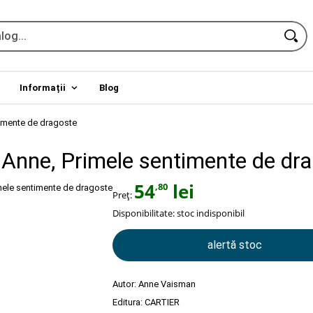
Informații
Blog
imente de dragoste
Anne, Primele sentimente de dr
54
lei
,80
Preț:
Disponibilitate:
stoc indisponibil
alertă stoc
Autor:
Anne Vaisman
Editura:
CARTIER