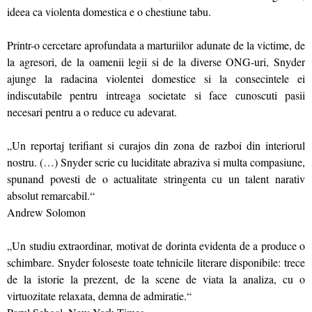
ideea ca violenta domestica e o chestiune tabu.
Printr-o cercetare aprofundata a marturiilor adunate de la victime, de
la agresori, de la oamenii legii si de la diverse ONG-uri, Snyder
ajunge la radacina violentei domestice si la consecintele ei
indiscutabile pentru intreaga societate si face cunoscuti pasii
necesari pentru a o reduce cu adevarat.
„Un reportaj terifiant si curajos din zona de razboi din interiorul
nostru. (…) Snyder scrie cu luciditate abraziva si multa compasiune,
spunand povesti de o actualitate stringenta cu un talent narativ
absolut remarcabil.“
Andrew Solomon
„Un studiu extraordinar, motivat de dorinta evidenta de a produce o
schimbare. Snyder foloseste toate tehnicile literare disponibile: trece
de la istorie la prezent, de la scene de viata la analiza, cu o
virtuozitate relaxata, demna de admiratie.“