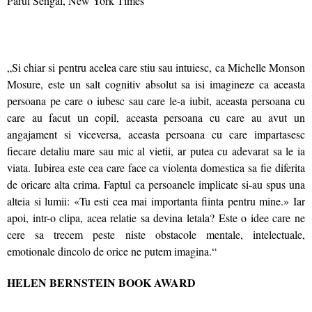
Parul Sehgal, New York Times
„Si chiar si pentru acelea care stiu sau intuiesc, ca Michelle Monson
Mosure, este un salt cognitiv absolut sa isi imagineze ca aceasta
persoana pe care o iubesc sau care le-a iubit, aceasta persoana cu
care au facut un copil, aceasta persoana cu care au avut un
angajament si viceversa, aceasta persoana cu care impartasesc
fiecare detaliu mare sau mic al vietii, ar putea cu adevarat sa le ia
viata. Iubirea este cea care face ca violenta domestica sa fie diferita
de oricare alta crima. Faptul ca persoanele implicate si-au spus una
alteia si lumii: «Tu esti cea mai importanta fiinta pentru mine.» Iar
apoi, intr-o clipa, acea relatie sa devina letala? Este o idee care ne
cere sa trecem peste niste obstacole mentale, intelectuale,
emotionale dincolo de orice ne putem imagina.“
HELEN BERNSTEIN BOOK AWARD