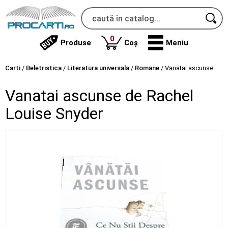
produse
0
Produse
Coș
Meniu
Carti
/
Beletristica
/
Literatura universala
/
Romane
/
Vanatai ascunse de Rachel Louise Snyder
Vanatai ascunse de Rachel
Louise Snyder