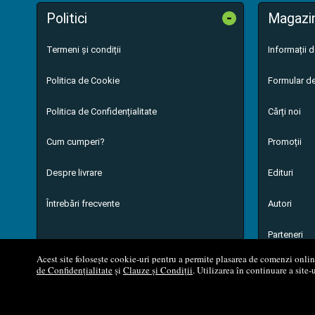
-
Politici
Magazi
Termeni și condiții
Informații 
Politica de Cookie
Formular de
Politica de Confidențialitate
Cărți noi
Cum cumperi?
Promoții
Despre livrare
Edituri
Întrebări frecvente
Autori
Parteneri
Acest site folosește cookie-uri pentru a permite plasarea de comenzi online,
de Confidențialitate
și
Clauze și Condiții
. Utilizarea în continuare a site-
© 200