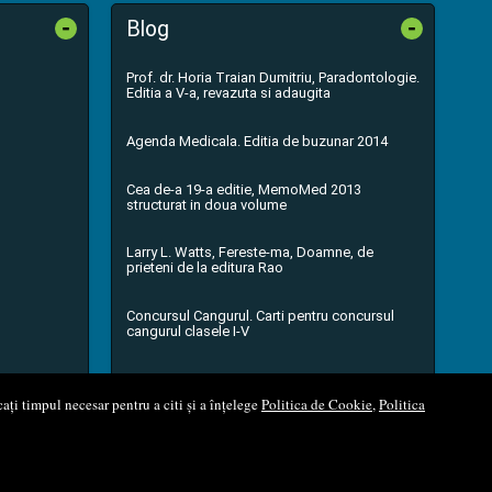
-
-
Blog
Prof. dr. Horia Traian Dumitriu, Paradontologie.
Editia a V-a, revazuta si adaugita
Agenda Medicala. Editia de buzunar 2014
Cea de-a 19-a editie, MemoMed 2013
structurat in doua volume
Larry L. Watts, Fereste-ma, Doamne, de
prieteni de la editura Rao
Concursul Cangurul. Carti pentru concursul
cangurul clasele I-V
...toate știrile
ați timpul necesar pentru a citi și a înțelege
Politica de Cookie
,
Politica
l Soft