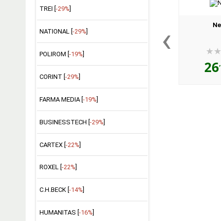
TREI [
-29%
]
‹
Ne
NATIONAL [
-29%
]
POLIROM [
-19%
]
26
CORINT [
-29%
]
FARMA MEDIA [
-19%
]
BUSINESSTECH [
-29%
]
CARTEX [
-22%
]
ROXEL [
-22%
]
C.H.BECK [
-14%
]
HUMANITAS [
-16%
]