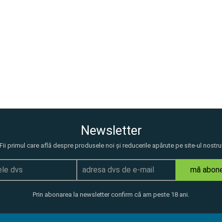
Newsletter
Fii primul care află despre produsele noi și reducerile apărute pe site-ul nostru
mă abon
Prin abonarea la newsletter confirm că am peste 18 ani.