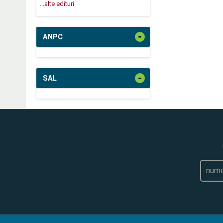
...alte edituri
-
ANPC
-
SAL