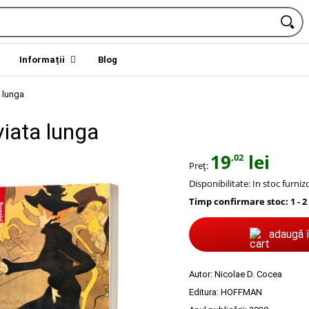
Informații
Blog
a lunga
viata lunga
19
lei
,02
Preț:
Disponibilitate:
In stoc furniz
Timp confirmare stoc: 1 - 2
adaugă 
Autor:
Nicolae D. Cocea
Editura:
HOFFMAN