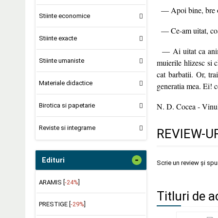
— Apoi bine, bre om
Stiinte economice
— Ce-am uitat, co
Stiinte exacte
— Ai uitat ca anima
Stiinte umaniste
muierile hlizesc si c
cat barbatii. Or, t
Materiale didactice
generatia mea. Ei! 
N. D. Cocea - Vinul
Birotica si papetarie
Reviste si integrame
REVIEW-UR
-
Edituri
Scrie un review și sp
ARAMIS [
-24%
]
Titluri de a
PRESTIGE [
-29%
]