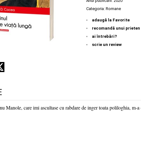
Anul publicării:
2020
Categoria:
Romane
adaugă la Favorite
recomandă unui prieten
ai întrebări?
scrie un review
E
nu Manole, care imi ascultase cu rabdare de inger toata poliloghia, m-a o