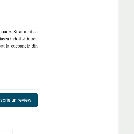
arte. Si ai uitat ca
asca indoit si intreit
vat la cucoanele din
scrie un review