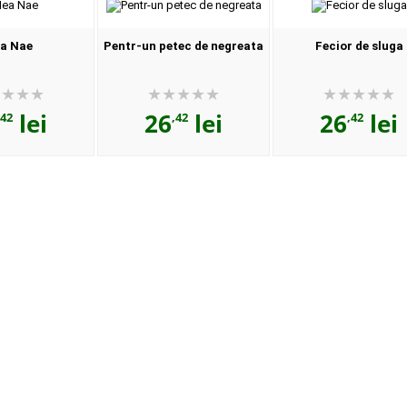
a Nae
Pentr-un petec de negreata
Fecior de sluga
lei
26
lei
26
lei
,42
,42
,42