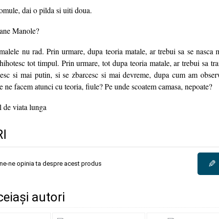
ule, dai o pilda si uiti doua.
ane Manole?
lele nu rad. Prin urmare, dupa teoria matale, ar trebui sa se nasca mo
hihotesc tot timpul. Prin urmare, tot dupa teoria matale, ar trebui sa trai
raiesc si mai putin, si se zbarcesc si mai devreme, dupa cum am obser
ce ne facem atunci cu teoria, fiule? Pe unde scoatem camasa, nepoate?
 de viata lunga
I
✎
une-ne opinia ta despre acest produs
ceiași autori