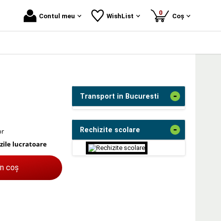
produse
0
Contul meu
WishList
Coș
-
Transport in Bucuresti
-
Rechizite scolare
or
 zile lucratoare
în coș