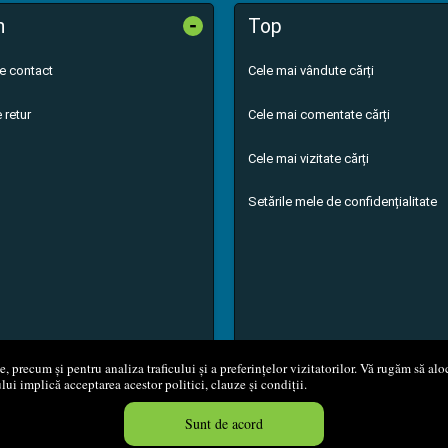
-
n
Top
de contact
Cele mai vândute cărți
 retur
Cele mai comentate cărți
Cele mai vizitate cărți
Setările mele de confidențialitate
 precum și pentru analiza traficului și a preferințelor vizitatorilor. Vă rugăm să aloc
ului implică acceptarea acestor politici, clauze și condiții.
8 - 2026
S.C. M.G. Net Distribution S.R.L.
Magazin online
creat de
Vita
Sunt de acord
Created in 0.0514 sec