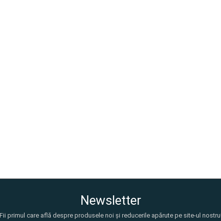
Newsletter
Fii primul care află despre produsele noi și reducerile apărute pe site-ul nostru