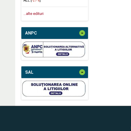
ALL [
-27%
]
...alte edituri
-
ANPC
-
SAL