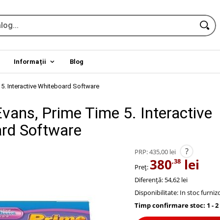
Informații
Blog
 5. Interactive Whiteboard Software
Evans, Prime Time 5. Interactive
rd Software
?
PRP:
435,00 lei
380
lei
,38
Preț:
Diferență: 54,62 lei
Disponibilitate:
In stoc furniz
Timp confirmare stoc: 1 - 2