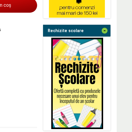
în coș
-
G
Rechizite scolare