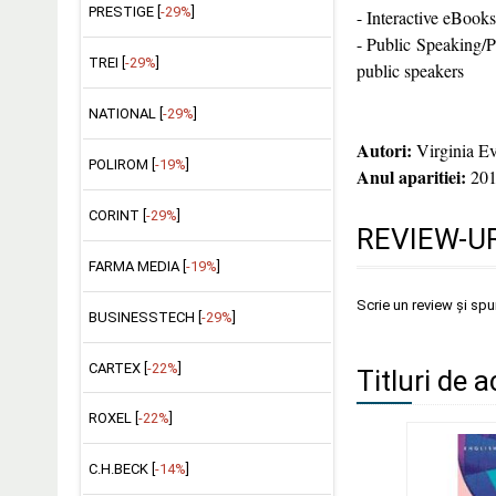
PRESTIGE [
-29%
]
- Interactive eBooks
- Public Speaking/P
TREI [
-29%
]
public speakers
NATIONAL [
-29%
]
Autori:
Virginia E
POLIROM [
-19%
]
Anul aparitiei:
201
CORINT [
-29%
]
REVIEW-UR
FARMA MEDIA [
-19%
]
Scrie un review și sp
BUSINESSTECH [
-29%
]
CARTEX [
-22%
]
Titluri de a
ROXEL [
-22%
]
C.H.BECK [
-14%
]