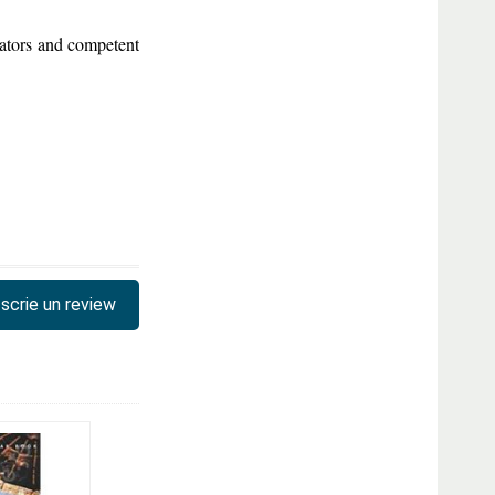
cators and competent
scrie un review