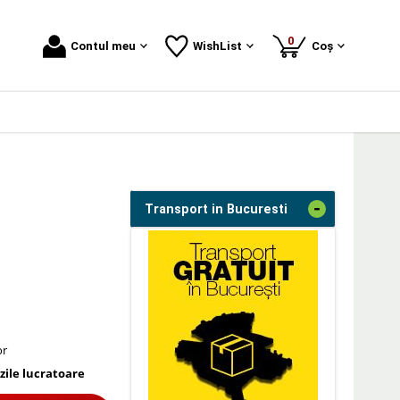
produse
0
Contul meu
WishList
Coș
-
Transport in Bucuresti
or
 zile lucratoare