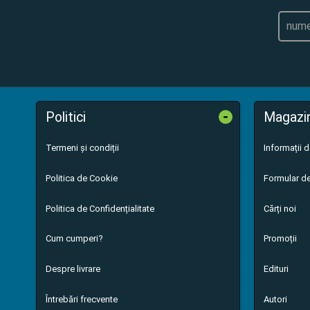
-
Politici
Magazi
Termeni și condiții
Informații 
Politica de Cookie
Formular de
Politica de Confidențialitate
Cărți noi
Cum cumperi?
Promoții
Despre livrare
Edituri
Întrebări frecvente
Autori