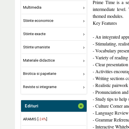
Prime Time is a ser
Multimedia
intermediate level.
themed modules.
Stiinte economice
Key Features
Stiinte exacte
- An integrated appr
- Stimulating, reali
Stiinte umaniste
- Vocabulary presen
- Variety of reading
Materiale didactice
- Clear presentation
- Activities encoura
Birotica si papetarie
- Writing sections 
- Realistic pairwork
Reviste si integrame
- Pronunciation and 
- Study tips to hel
-
- Culture Corner an
Edituri
- Language Review 
- Grammar Referenc
ARAMIS [
-24%
]
- Interactive White