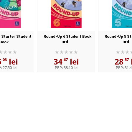
 Starter Student
Round-Up 6 Student Book
Round-Up 5 St
Book
3rd
3rd
5
lei
34
lei
28
,03
,67
,57
P:
27,50 lei
PRP:
38,10 lei
PRP:
31,4