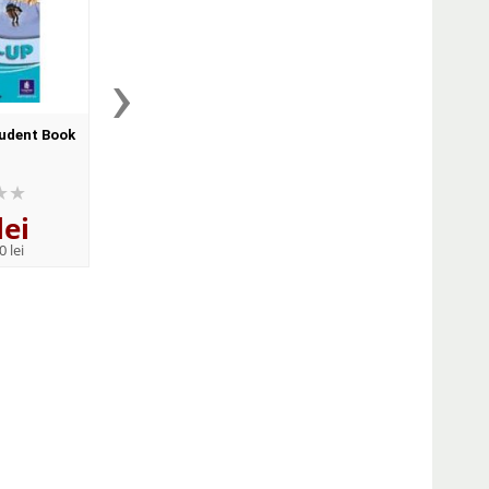
›
udent Book
Round-Up 4 Student Book
New Round-Up 3 St
(Sudents' Book with CD-
Book 3rd (Sudents' Bo
Rom)
CD-Rom)
lei
91
lei
91
lei
,46
,46
0 lei
PRP:
100,50 lei
PRP:
100,50 lei