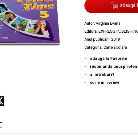
adaugă 
Autor:
Virginia Evans
Editura:
EXPRESS PUBLISHIN
Anul publicării:
2019
Categoria:
Carte scolara
adaugă la Favorite
recomandă unui prieten
ai întrebări?
scrie un review
E