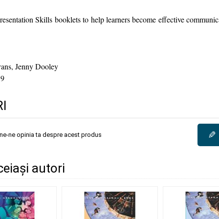
resentation Skills booklets to help learners become effective communi
vans, Jenny Dooley
9
I
✎
une-ne opinia ta despre acest produs
ceiași autori