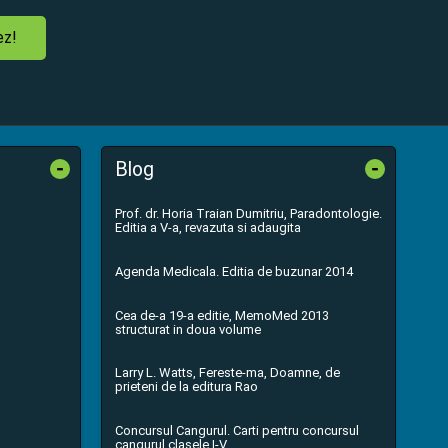
ez!
-
-
Blog
Prof. dr. Horia Traian Dumitriu, Paradontologie.
Editia a V-a, revazuta si adaugita
Agenda Medicala. Editia de buzunar 2014
Cea de-a 19-a editie, MemoMed 2013
structurat in doua volume
Larry L. Watts, Fereste-ma, Doamne, de
prieteni de la editura Rao
Concursul Cangurul. Carti pentru concursul
cangurul clasele I-V