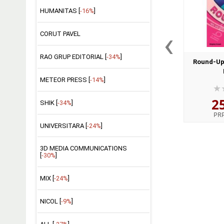
HUMANITAS [
-16%
]
‹
CORUT PAVEL
RAO GRUP EDITORIAL [
-34%
]
Round-Up
METEOR PRESS [
-14%
]
2
SHIK [
-34%
]
PR
UNIVERSITARA [
-24%
]
3D MEDIA COMMUNICATIONS
[
-30%
]
MIX [
-24%
]
NICOL [
-9%
]