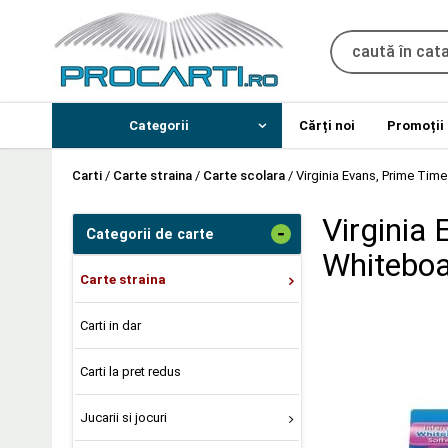
Categorii
Cărți noi
Promoții
Carti
/
Carte straina
/
Carte scolara
/
Virginia Evans, Prime Time
Virginia 
-
Categorii de carte
Whiteboa
Carte straina
Carti in dar
Carti la pret redus
Jucarii si jocuri