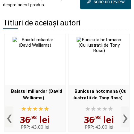
✎
scrie un review
despre acest produs
Titluri de aceiași autori
Baiatul miliardar (David
Bunicuta hotomana (Cu
Walliams)
ilustratii de Tony Ross)
‹
›
36
lei
36
lei
,98
,98
PRP:
43,00 lei
PRP:
43,00 lei