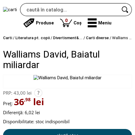
produse
0
Produse
Coș
Meniu
Carti
/
Literatura pt. copii
/
Divertisment&...
/
Carti diverse
/
Walliams David, Baiatul miliardar
Walliams David, Baiatul
miliardar
?
PRP:
43,00 lei
36
lei
,98
Preț:
Diferență: 6,02 lei
Disponibilitate:
stoc indisponibil