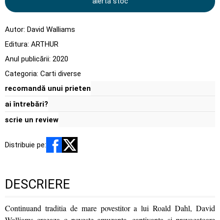
alertă stoc
Autor:
David Walliams
Editura:
ARTHUR
Anul publicării:
2020
Categoria:
Carti diverse
recomandă unui prieten
ai întrebări?
scrie un review
Distribuie pe:
DESCRIERE
Continuand traditia de mare povestitor a lui Roald Dahl, David
Walliams creeaza o poveste amuzanta, captivanta si provocatoare