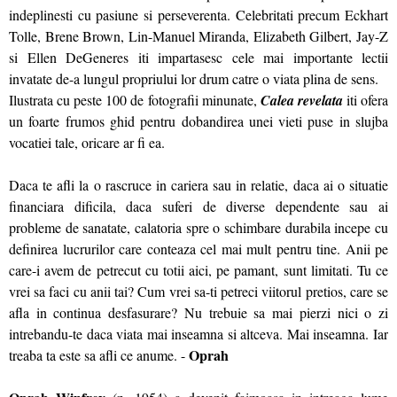
indeplinesti cu pasiune si perseverenta. Celebritati precum Eckhart
Tolle, Brene Brown, Lin-Manuel Miranda, Elizabeth Gilbert, Jay-Z
si Ellen DeGeneres iti impartasesc cele mai importante lectii
invatate de-a lungul propriului lor drum catre o viata plina de sens.
Ilustrata cu peste 100 de fotografii minunate,
Calea revelata
iti ofera
un foarte frumos ghid pentru dobandirea unei vieti puse in slujba
vocatiei tale, oricare ar fi ea.
Daca te afli la o rascruce in cariera sau in relatie, daca ai o situatie
financiara dificila, daca suferi de diverse dependente sau ai
probleme de sanatate, calatoria spre o schimbare durabila incepe cu
definirea lucrurilor care conteaza cel mai mult pentru tine. Anii pe
care-i avem de petrecut cu totii aici, pe pamant, sunt limitati. Tu ce
vrei sa faci cu anii tai? Cum vrei sa-ti petreci viitorul pretios, care se
afla in continua desfasurare? Nu trebuie sa mai pierzi nici o zi
intrebandu-te daca viata mai inseamna si altceva. Mai inseamna. Iar
Oprah
treaba ta este sa afli ce anume. -