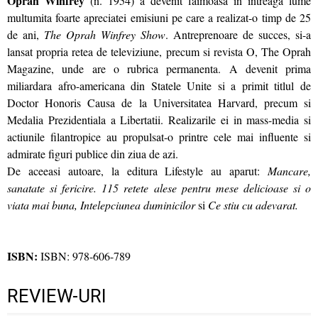
Oprah Winfrey
(n. 1954) a devenit faimoasa in intreaga lume
multumita foarte apreciatei emisiuni pe care a realizat-o timp de 25
de ani,
The Oprah Winfrey Show
. Antreprenoare de succes, si-a
lansat propria retea de televiziune, precum si revista O, The Oprah
Magazine, unde are o rubrica permanenta. A devenit prima
miliardara afro-americana din Statele Unite si a primit titlul de
Doctor Honoris Causa de la Universitatea Harvard, precum si
Medalia Prezidentiala a Libertatii. Realizarile ei in mass-media si
actiunile filantropice au propulsat-o printre cele mai influente si
admirate figuri publice din ziua de azi.
De aceeasi autoare, la editura Lifestyle au aparut:
Mancare,
sanatate si fericire. 115 retete alese pentru mese delicioase si o
viata mai buna, Intelepciunea duminicilor
si
Ce stiu cu adevarat.
ISBN:
ISBN: 978-606-789
REVIEW-URI