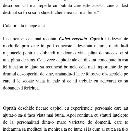
descoperi cat mai repede cu putinta care este acesta, cine ai fost
destinat sa fii si sa-ti slujesti chemarea cat mai bine.“
Calatoria ta incepe aici.
Oprah
In cartea ei cea mai recenta,
Calea revelata
,
iti dezvaluie
modurile prin care iti poti cunoaste adevarata natura, oferindu-ti
mijloacele pentru a dobandi nu doar o viata plina de succes, ci si
una plina de sens. Cele zece capitole ale cartii sunt concepute in asa
fel incat sa te ajute sa recunosti bornele cele mai importante de pe
drumul descoperirii de sine, aratandu-ti la ce folosesc obstacolele pe
care ti le scoate viata in cale si ce iti trebuie cu adevarat ca sa
dobandesti fericirea.
Oprah
deschide fiecare capitol cu experientele personale care au
ajutat-o sa-si faca viata mai buna. Apoi continua cu sfaturi intelepte
de la personalitati dintr-o mare varietate de domenii, care te
indeamna sa meditezi la menirea ta pe lume si la cum ai putea sa ti-o