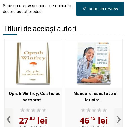
Scrie un review și spune-ne opinia ta
✎
scrie un review
despre acest produs
Titluri de aceiași autori
Oprah Winfrey, Ce stiu cu
Mancare, sanatate si
adevarat
fericire.
‹
›
27
lei
46
lei
,83
,15