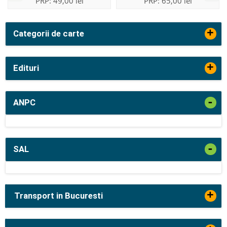
PRP:
49,00 lei
PRP:
65,00 lei
+
Categorii de carte
+
Edituri
-
ANPC
-
SAL
+
Transport in Bucuresti