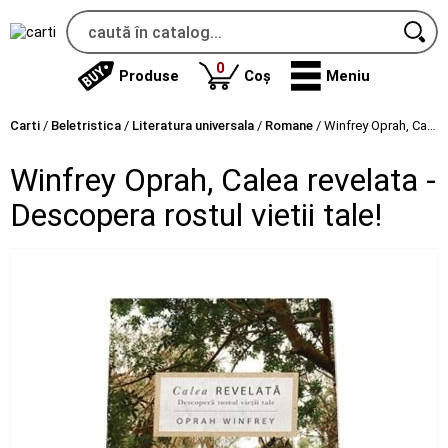
produse
0
Produse
Coș
Meniu
Carti
/
Beletristica
/
Literatura universala
/
Romane
/
Winfrey Oprah, Calea revelata - Descopera rostul vietii tale!
Winfrey Oprah, Calea revelata -
Descopera rostul vietii tale!