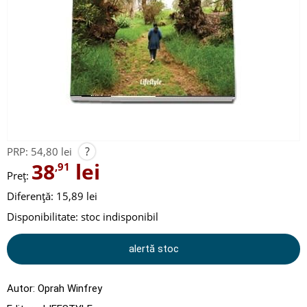
?
PRP:
54,80 lei
38
lei
,91
Preț:
Diferență: 15,89 lei
Disponibilitate:
stoc indisponibil
alertă stoc
Autor:
Oprah Winfrey