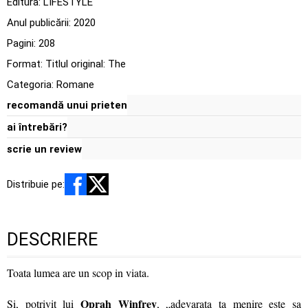
Editura:
LIFESTYLE
Anul publicării:
2020
Pagini:
208
Format: Titlul original: The
Categoria:
Romane
recomandă unui prieten
ai întrebări?
scrie un review
Distribuie pe:
DESCRIERE
Toata lumea are un scop in viata.
Oprah Winfrey
Si, potrivit lui
, „adevarata ta menire este sa