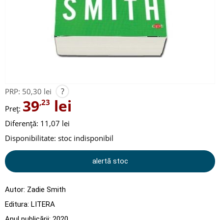
?
PRP:
50,30 lei
39
lei
,23
Preț:
Diferență: 11,07 lei
Disponibilitate:
stoc indisponibil
alertă stoc
Autor:
Zadie Smith
Editura:
LITERA
Anul publicării:
2020