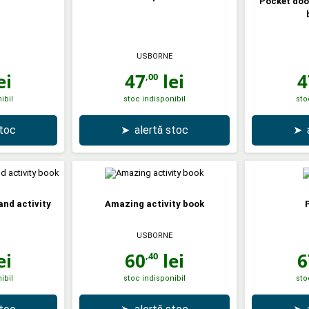
Pocket doo
USBORNE
ei
47
lei
4
,00
ibil
stoc indisponibil
sto
stoc
➤
alertă stoc
➤
and activity
Amazing activity book
P
USBORNE
ei
60
lei
6
,40
ibil
stoc indisponibil
sto