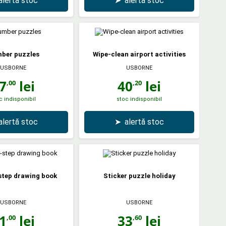
alertă stoc
➤
alertă stoc
ber puzzles
Wipe-clean airport activities
USBORNE
USBORNE
7
lei
40
lei
,00
,20
c indisponibil
stoc indisponibil
alertă stoc
➤
alertă stoc
step drawing book
Sticker puzzle holiday
USBORNE
USBORNE
1
lei
33
lei
,00
,60