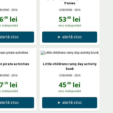
Ponies
BORNE
- 2016
USBORNE
- 2016
6
lei
53
lei
,00
,60
c indisponibil
stoc indisponibil
alertă stoc
➤
alertă stoc
n pirate activities
Little childrens rainy day activity
book
BORNE
- 2016
USBORNE
- 2016
7
lei
45
lei
,10
,00
c indisponibil
stoc indisponibil
alertă stoc
➤
alertă stoc