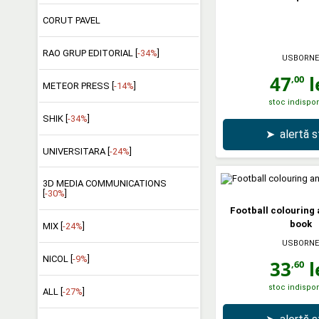
CORUT PAVEL
RAO GRUP EDITORIAL [
-34%
]
USBORNE
47
l
,00
METEOR PRESS [
-14%
]
stoc indispon
SHIK [
-34%
]
➤
alertă 
UNIVERSITARA [
-24%
]
3D MEDIA COMMUNICATIONS
[
-30%
]
Football colouring 
book
MIX [
-24%
]
USBORNE
NICOL [
-9%
]
33
l
,60
stoc indispon
ALL [
-27%
]