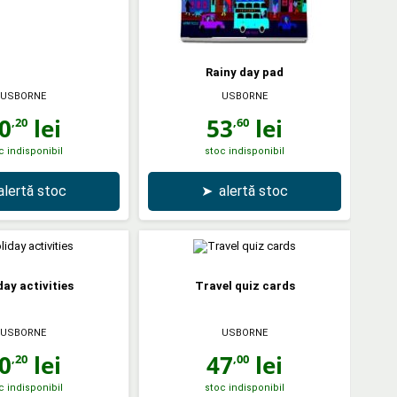
Rainy day pad
USBORNE
USBORNE
0
lei
53
lei
,20
,60
c indisponibil
stoc indisponibil
alertă stoc
➤
alertă stoc
day activities
Travel quiz cards
USBORNE
USBORNE
0
lei
47
lei
,20
,00
c indisponibil
stoc indisponibil