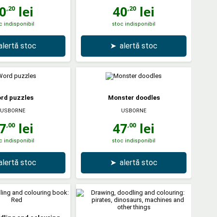
0
lei
40
lei
,20
,20
c indisponibil
stoc indisponibil
alertă stoc
➤
alertă stoc
rd puzzles
Monster doodles
USBORNE
USBORNE
7
lei
47
lei
,00
,00
c indisponibil
stoc indisponibil
alertă stoc
➤
alertă stoc