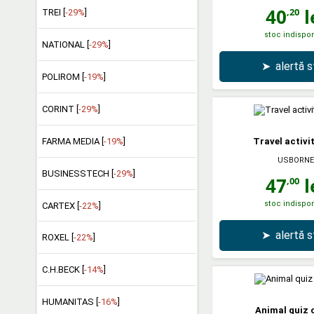
40
l
,20
TREI [
-29%
]
stoc indispon
NATIONAL [
-29%
]
➤
alertă 
POLIROM [
-19%
]
CORINT [
-29%
]
FARMA MEDIA [
-19%
]
Travel activi
USBORNE
BUSINESSTECH [
-29%
]
47
l
,00
stoc indispon
CARTEX [
-22%
]
➤
alertă 
ROXEL [
-22%
]
C.H.BECK [
-14%
]
HUMANITAS [
-16%
]
Animal quiz 