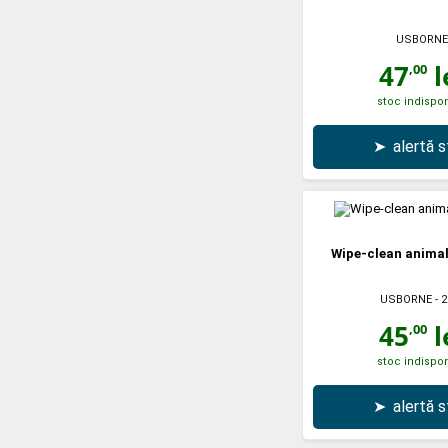
USBORNE
47
l
,00
stoc indispon
➤
alertă 
Wipe-clean animal 
USBORNE
- 2
45
l
,00
stoc indispon
➤
alertă 