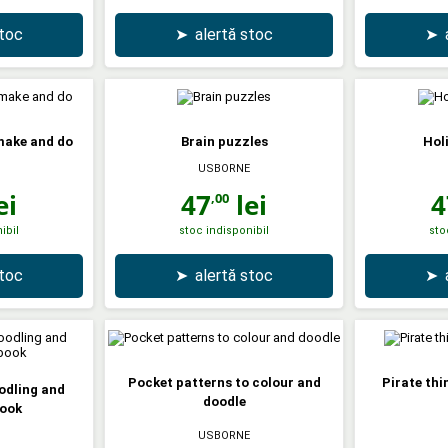
stoc
➤
alertă stoc
➤
make and do
Brain puzzles
Hol
USBORNE
ei
47
lei
4
,00
ibil
stoc indisponibil
sto
stoc
➤
alertă stoc
➤
Pocket patterns to colour and
Pirate thi
odling and
doodle
book
USBORNE