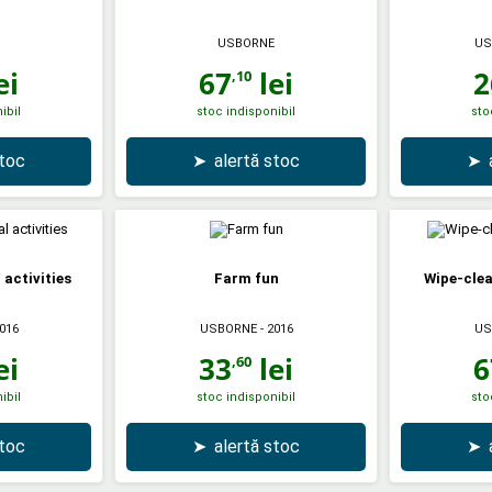
USBORNE
US
ei
67
lei
2
,10
ibil
stoc indisponibil
sto
stoc
➤
alertă stoc
➤
activities
Farm fun
Wipe-clea
016
USBORNE
- 2016
US
ei
33
lei
6
,60
ibil
stoc indisponibil
sto
stoc
➤
alertă stoc
➤