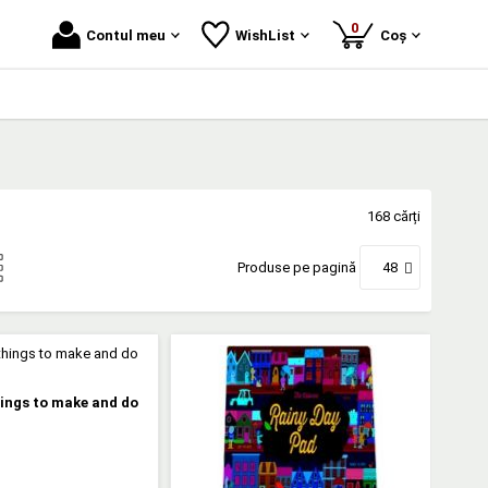
produse
0
Contul meu
WishList
Coș
168 cărți
Produse pe pagină
48
ings to make and do