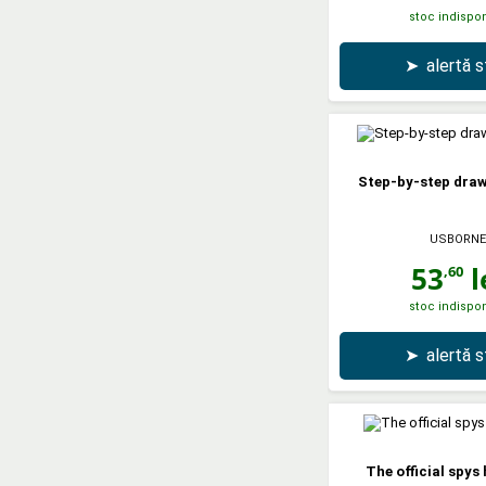
stoc indispon
➤
alertă 
Step-by-step draw
USBORNE
53
l
,60
stoc indispon
➤
alertă 
The official spy