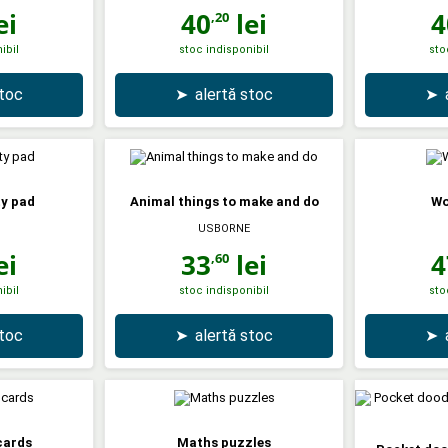
ei
40
lei
4
,20
ibil
stoc indisponibil
sto
stoc
➤
alertă stoc
➤
ty pad
Animal things to make and do
Wo
USBORNE
ei
33
lei
4
,60
ibil
stoc indisponibil
sto
stoc
➤
alertă stoc
➤
cards
Maths puzzles