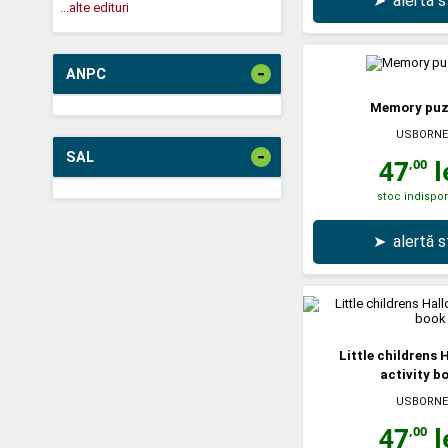
➤
alertă 
...alte edituri
-
ANPC
Memory puz
USBORNE
-
SAL
47
l
,00
stoc indispon
➤
alertă 
Little childrens 
activity b
USBORNE
47
l
,00