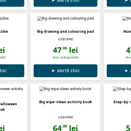
stoc
➤
alertă stoc
➤
zles
Big drawing and colouring pad
Num
USBORNE
ei
47
lei
4
,00
ibil
stoc indisponibil
sto
stoc
➤
alertă stoc
➤
Big wipe-clean activity book
Step-by-
Halloween
ook
USBORNE
ei
64
lei
5
,00