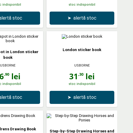
c indisponibil
stoc indisponibil
alertă stoc
➤
alertă stoc
London sticker book
ot in London sticker
book
USBORNE
USBORNE
6
lei
31
lei
,90
,30
c indisponibil
stoc indisponibil
alertă stoc
➤
alertă stoc
ldrens Drawing Book
Step-by-Step Drawing Horses and