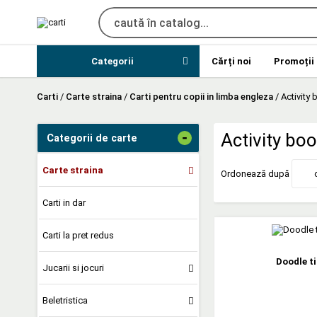
Categorii
Cărți noi
Promoții
Carti
/
Carte straina
/
Carti pentru copii in limba engleza
/
Activity
-
Activity bo
Categorii de carte
Carte straina
Ordonează după
Carti in dar
Carti la pret redus
Doodle ti
Jucarii si jocuri
Beletristica