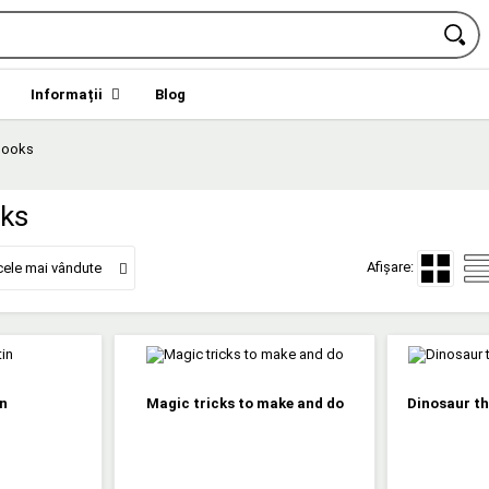
Informații
Blog
 books
oks
Afișare:
cele mai vândute
n
Magic tricks to make and do
Dinosaur th