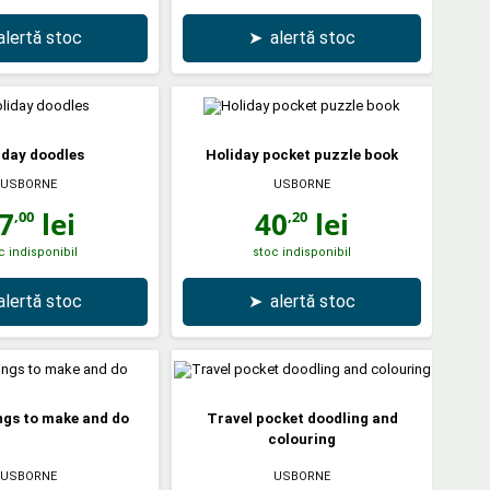
alertă stoc
➤
alertă stoc
iday doodles
Holiday pocket puzzle book
USBORNE
USBORNE
7
lei
40
lei
,00
,20
c indisponibil
stoc indisponibil
alertă stoc
➤
alertă stoc
ngs to make and do
Travel pocket doodling and
colouring
USBORNE
USBORNE