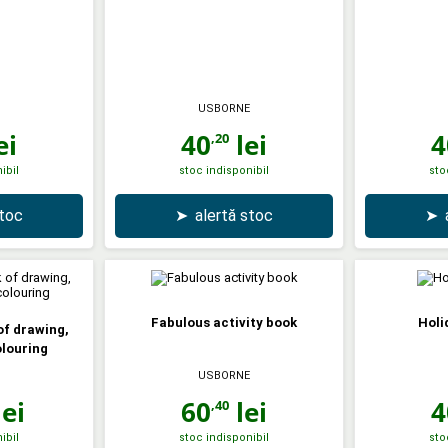
USBORNE
ei
40
lei
4
,20
ibil
stoc indisponibil
sto
stoc
➤
alertă stoc
➤
Fabulous activity book
Holi
of drawing,
olouring
USBORNE
ei
60
lei
4
,40
ibil
stoc indisponibil
sto