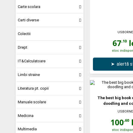
Carte scolara
Carti diverse
USBORNE
Colectii
67
l
,10
Drept
stoc indispon
IT&Calculatoare
➤
alertă 
Limbi straine
Literatura pt. copii
The best big book 
Manuale scolare
doodling and c
USBORNE
Medicina
100
l
,60
Multimedia
stoc indispon