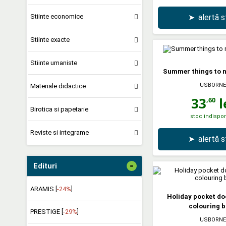
➤
alertă 
Stiinte economice
Stiinte exacte
Stiinte umaniste
Summer things to 
USBORNE
Materiale didactice
33
l
,60
Birotica si papetarie
stoc indispon
Reviste si integrame
➤
alertă 
-
Edituri
ARAMIS [
-24%
]
Holiday pocket do
colouring 
PRESTIGE [
-29%
]
USBORNE