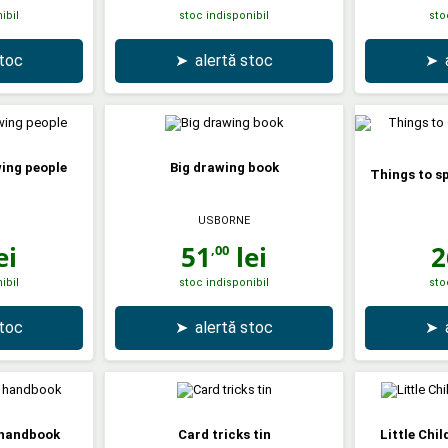
ibil
stoc indisponibil
sto
stoc
➤
alertă stoc
➤
ing people
Big drawing book
Things to sp
USBORNE
ei
51
lei
2
,00
ibil
stoc indisponibil
sto
stoc
➤
alertă stoc
➤
s handbook
Card tricks tin
Little Chi