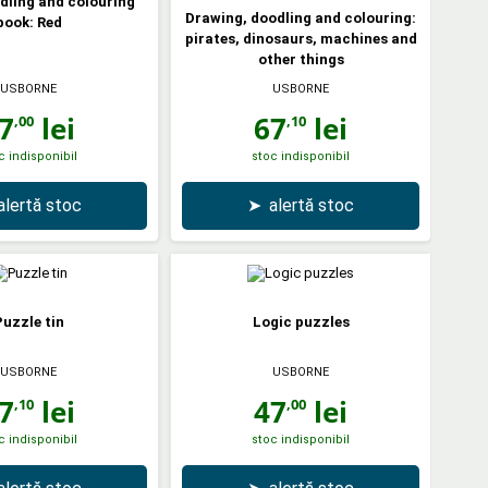
dling and colouring
Drawing, doodling and colouring:
book: Red
pirates, dinosaurs, machines and
other things
USBORNE
USBORNE
7
lei
67
lei
,00
,10
c indisponibil
stoc indisponibil
alertă stoc
➤
alertă stoc
uzzle tin
Logic puzzles
USBORNE
USBORNE
7
lei
47
lei
,10
,00
c indisponibil
stoc indisponibil