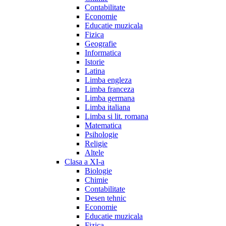
Contabilitate
Economie
Educatie muzicala
Fizica
Geografie
Informatica
Istorie
Latina
Limba engleza
Limba franceza
Limba germana
Limba italiana
Limba si lit. romana
Matematica
Psihologie
Religie
Altele
Clasa a XI-a
Biologie
Chimie
Contabilitate
Desen tehnic
Economie
Educatie muzicala
Fizica