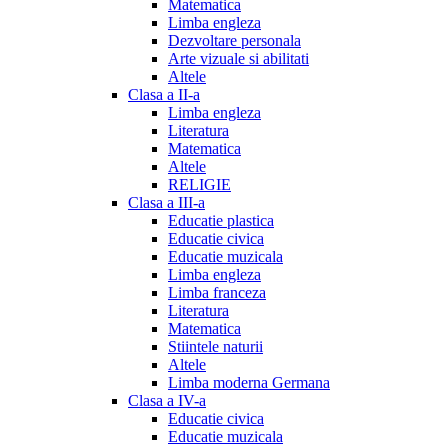
Matematica
Limba engleza
Dezvoltare personala
Arte vizuale si abilitati
Altele
Clasa a II-a
Limba engleza
Literatura
Matematica
Altele
RELIGIE
Clasa a III-a
Educatie plastica
Educatie civica
Educatie muzicala
Limba engleza
Limba franceza
Literatura
Matematica
Stiintele naturii
Altele
Limba moderna Germana
Clasa a IV-a
Educatie civica
Educatie muzicala