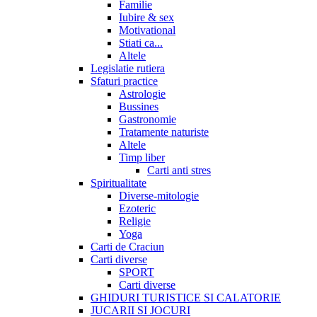
Familie
Iubire & sex
Motivational
Stiati ca...
Altele
Legislatie rutiera
Sfaturi practice
Astrologie
Bussines
Gastronomie
Tratamente naturiste
Altele
Timp liber
Carti anti stres
Spiritualitate
Diverse-mitologie
Ezoteric
Religie
Yoga
Carti de Craciun
Carti diverse
SPORT
Carti diverse
GHIDURI TURISTICE SI CALATORIE
JUCARII SI JOCURI