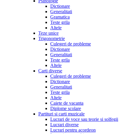
Psihologie
Dictionare
Generalitati
Gramatica
Teste grila
Altele
Teze unice
Trigonometrie
Culegeri de probleme
Dictionare
Generalitati
Teste grila
Altele
Carti diverse
Culegeri de probleme
Dictionare
Generalitati
Teste grila
Altele
Caiete de vacanta
Diplome scolare
Partituri si carti muzicale
Lucrari de voce sau teorie si solfegii
Lucrari diverse
Lucrari pentru acordeon