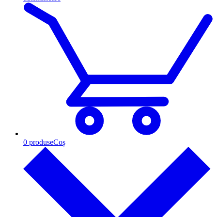
0
produse
Coș