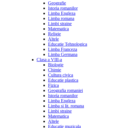
Geografie
Istoria romanilor
Limba Engleza
Limba romana
Limbi straine
Matematica
Religie
Altele
Educatie Tehnologica
Limba Franceza
Limba Germana
Clasa a VIII-a
Biologie
Chimie
Cultura civica
Educatie plastica
Fizica
Geografia romaniei
Istoria romanilor
Limba Engleza
Limba si lit. romana
Limbi straine
Matematica
Altele
Educatie muzicala