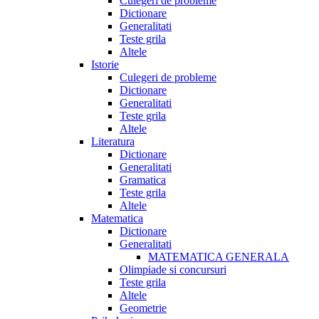
Culegeri de probleme
Dictionare
Generalitati
Teste grila
Altele
Istorie
Culegeri de probleme
Dictionare
Generalitati
Teste grila
Altele
Literatura
Dictionare
Generalitati
Gramatica
Teste grila
Altele
Matematica
Dictionare
Generalitati
MATEMATICA GENERALA
Olimpiade si concursuri
Teste grila
Altele
Geometrie