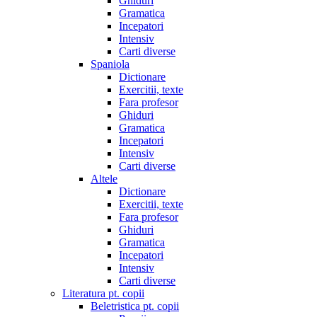
Ghiduri
Gramatica
Incepatori
Intensiv
Carti diverse
Spaniola
Dictionare
Exercitii, texte
Fara profesor
Ghiduri
Gramatica
Incepatori
Intensiv
Carti diverse
Altele
Dictionare
Exercitii, texte
Fara profesor
Ghiduri
Gramatica
Incepatori
Intensiv
Carti diverse
Literatura pt. copii
Beletristica pt. copii