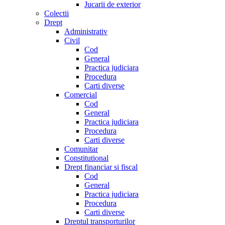
Jucarii de exterior
Colectii
Drept
Administrativ
Civil
Cod
General
Practica judiciara
Procedura
Carti diverse
Comercial
Cod
General
Practica judiciara
Procedura
Carti diverse
Comunitar
Constitutional
Drept financiar si fiscal
Cod
General
Practica judiciara
Procedura
Carti diverse
Dreptul transporturilor