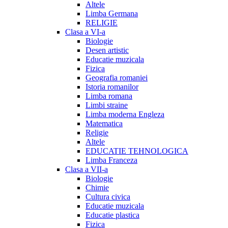
Altele
Limba Germana
RELIGIE
Clasa a VI-a
Biologie
Desen artistic
Educatie muzicala
Fizica
Geografia romaniei
Istoria romanilor
Limba romana
Limbi straine
Limba moderna Engleza
Matematica
Religie
Altele
EDUCATIE TEHNOLOGICA
Limba Franceza
Clasa a VII-a
Biologie
Chimie
Cultura civica
Educatie muzicala
Educatie plastica
Fizica