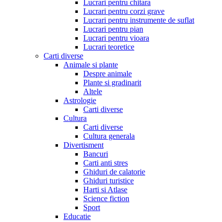
Lucrari pentru chitara
Lucrari pentru corzi grave
Lucrari pentru instrumente de suflat
Lucrari pentru pian
Lucrari pentru vioara
Lucrari teoretice
Carti diverse
Animale si plante
Despre animale
Plante si gradinarit
Altele
Astrologie
Carti diverse
Cultura
Carti diverse
Cultura generala
Divertisment
Bancuri
Carti anti stres
Ghiduri de calatorie
Ghiduri turistice
Harti si Atlase
Science fiction
Sport
Educatie