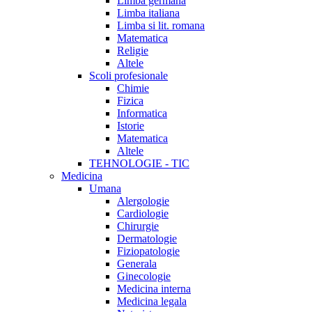
Limba germana
Limba italiana
Limba si lit. romana
Matematica
Religie
Altele
Scoli profesionale
Chimie
Fizica
Informatica
Istorie
Matematica
Altele
TEHNOLOGIE - TIC
Medicina
Umana
Alergologie
Cardiologie
Chirurgie
Dermatologie
Fiziopatologie
Generala
Ginecologie
Medicina interna
Medicina legala