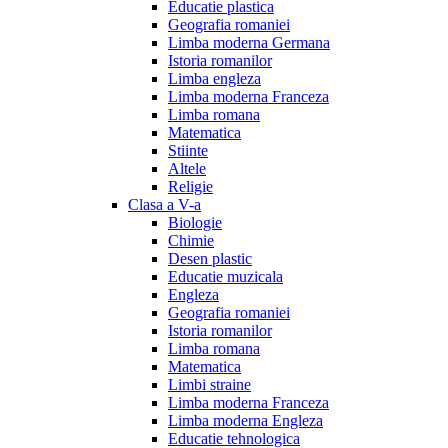
Educatie plastica
Geografia romaniei
Limba moderna Germana
Istoria romanilor
Limba engleza
Limba moderna Franceza
Limba romana
Matematica
Stiinte
Altele
Religie
Clasa a V-a
Biologie
Chimie
Desen plastic
Educatie muzicala
Engleza
Geografia romaniei
Istoria romanilor
Limba romana
Matematica
Limbi straine
Limba moderna Franceza
Limba moderna Engleza
Educatie tehnologica