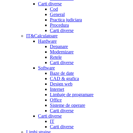
Carti diverse
Cod
General
Practica judiciara
Procedura
Carti diverse
IT&Calculatoare
Hardware
Depanare
Modernizare
Retele
Carti diverse
Software
Baze de date
CAD & grafica
Design web
Internet
Limbaje de programare
Office
Sisteme de operare
Carti diverse
Carti diverse
IT
Carti diverse
Limbi straine