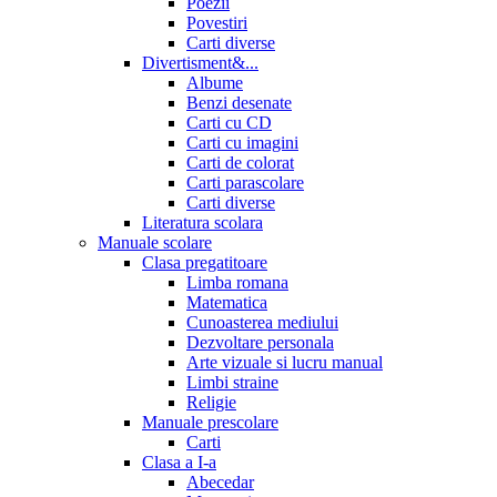
Poezii
Povestiri
Carti diverse
Divertisment&...
Albume
Benzi desenate
Carti cu CD
Carti cu imagini
Carti de colorat
Carti parascolare
Carti diverse
Literatura scolara
Manuale scolare
Clasa pregatitoare
Limba romana
Matematica
Cunoasterea mediului
Dezvoltare personala
Arte vizuale si lucru manual
Limbi straine
Religie
Manuale prescolare
Carti
Clasa a I-a
Abecedar