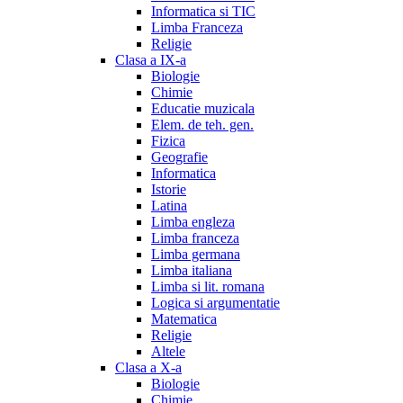
Informatica si TIC
Limba Franceza
Religie
Clasa a IX-a
Biologie
Chimie
Educatie muzicala
Elem. de teh. gen.
Fizica
Geografie
Informatica
Istorie
Latina
Limba engleza
Limba franceza
Limba germana
Limba italiana
Limba si lit. romana
Logica si argumentatie
Matematica
Religie
Altele
Clasa a X-a
Biologie
Chimie