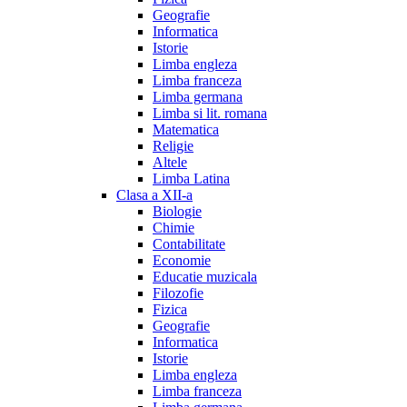
Geografie
Informatica
Istorie
Limba engleza
Limba franceza
Limba germana
Limba si lit. romana
Matematica
Religie
Altele
Limba Latina
Clasa a XII-a
Biologie
Chimie
Contabilitate
Economie
Educatie muzicala
Filozofie
Fizica
Geografie
Informatica
Istorie
Limba engleza
Limba franceza