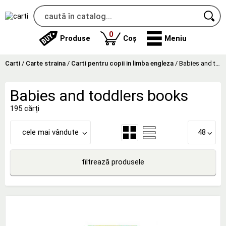
produse
0
Produse
Coș
Meniu
Carti
/
Carte straina
/
Carti pentru copii in limba engleza
/
Babies and toddlers books
Babies and toddlers books
195 cărți
cele mai vândute
48
filtrează produsele