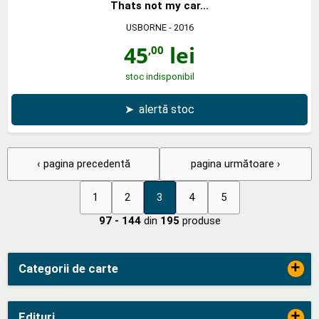
Thats not my car...
USBORNE
- 2016
45
lei
,00
stoc indisponibil
➤
alertă stoc
‹ pagina precedentă
pagina următoare ›
1
2
3
4
5
97 - 144
din
195
produse
+
Categorii de carte
+
Edituri