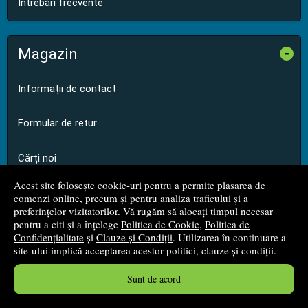
Întrebări frecvente
Magazin
-
Informații de contact
Formular de retur
Cărți noi
Acest site folosește cookie-uri pentru a permite plasarea de
Promoții
comenzi online, precum și pentru analiza traficului și a
preferințelor vizitatorilor. Vă rugăm să alocați timpul necesar
pentru a citi și a înțelege
Politica de Cookie
,
Politica de
Edituri
Confidențialitate
și
Clauze și Condiții
. Utilizarea în continuare a
site-ului implică acceptarea acestor politici, clauze și condiții.
Autori
Sunt de acord
Parteneri