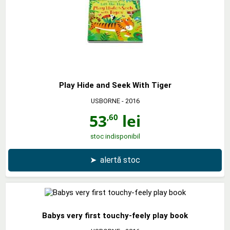
Play Hide and Seek With Tiger
USBORNE
- 2016
53
lei
,60
stoc indisponibil
➤
alertă stoc
Babys very first touchy-feely play book