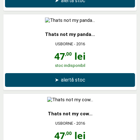
➤
alertă stoc
Thats not my panda...
USBORNE
- 2016
47
lei
,00
stoc indisponibil
➤
alertă stoc
Thats not my cow...
USBORNE
- 2016
47
lei
,00