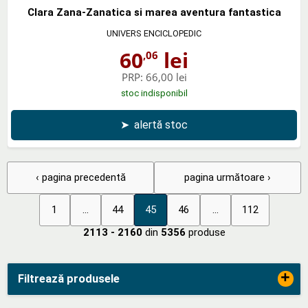
Clara Zana-Zanatica si marea aventura fantastica
UNIVERS ENCICLOPEDIC
60
lei
,06
PRP:
66,00 lei
stoc indisponibil
➤
alertă stoc
‹ pagina precedentă
pagina următoare ›
1
...
44
45
46
...
112
2113 - 2160
din
5356
produse
+
Filtrează produsele