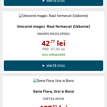
➤
alertă stoc
Unicornii magici. Raul fermecat (Usborne)
UNIVERS ENCICLOPEDIC
42
lei
,77
PRP:
47,00 lei
stoc indisponibil
➤
alertă stoc
Seria Flora, Ursi si Bursi
CURTEA VECHE
,02