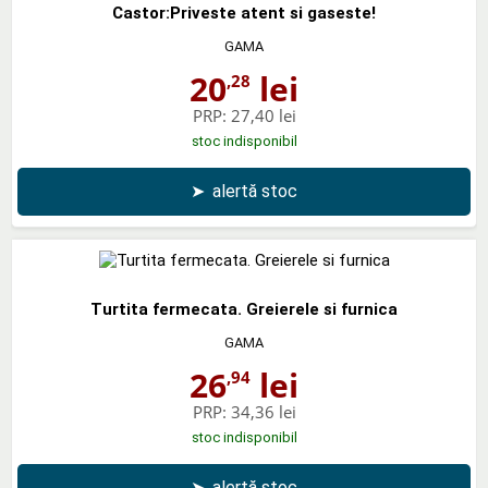
Castor:Priveste atent si gaseste!
GAMA
20
lei
,28
PRP:
27,40 lei
stoc indisponibil
➤
alertă stoc
Turtita fermecata. Greierele si furnica
GAMA
26
lei
,94
PRP:
34,36 lei
stoc indisponibil
➤
alertă stoc