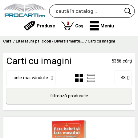
produse
0
Produse
Coș
Meniu
Carti
/
Literatura pt. copii
/
Divertisment&...
/
Carti cu imagini
Carti cu imagini
5356 cărți
cele mai vândute
48
filtrează produsele