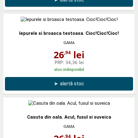
Iepurele si broasca testoasa. Cioc!Cioc!Cioc!
GAMA
26
lei
,94
PRP:
34,36 lei
stoc indisponibil
➤
alertă stoc
Casuta din oala. Acul, fusul si suveica
GAMA
,94