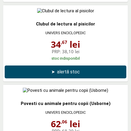
Clubul de lectura al pisicilor
UNIVERS ENCICLOPEDIC
34
lei
,67
PRP:
38,10 lei
stoc indisponibil
➤
alertă stoc
Povesti cu animale pentru copii (Usborne)
UNIVERS ENCICLOPEDIC
62
lei
,06
PRP:
68,20 lei