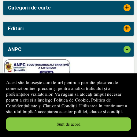
+
Categorii de carte
+
Edituri
-
ANPC
Acest site folosește cookie-uri pentru a permite plasarea de
comenzi online, precum și pentru analiza traficului și a
-
SAL
preferințelor vizitatorilor. Vă rugăm să alocați timpul necesar
pentru a citi și a înțelege
Politica de Cookie
,
Politica de
Confidențialitate
și
Clauze și Condiții
. Utilizarea în continuare a
site-ului implică acceptarea acestor politici, clauze și condiții.
Sunt de acord
Newsletter
Fii primul care află despre produsele noi și reducerile apărute