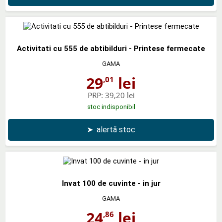
Activitati cu 555 de abtibilduri - Printese fermecate
GAMA
29
lei
,01
PRP:
39,20 lei
stoc indisponibil
➤
alertă stoc
Invat 100 de cuvinte - in jur
GAMA
24
lei
,86