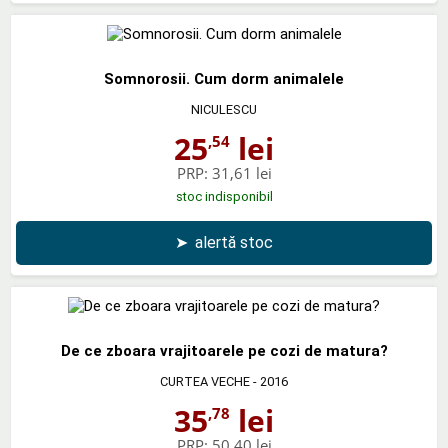
Somnorosii. Cum dorm animalele
NICULESCU
25
lei
,54
PRP:
31,61 lei
stoc indisponibil
➤
alertă stoc
De ce zboara vrajitoarele pe cozi de matura?
CURTEA VECHE
- 2016
35
lei
,78
PRP:
50,40 lei