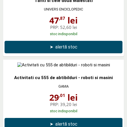
Tafiti si cele doua Maiestati
UNIVERS ENCICLOPEDIC
47
lei
,87
PRP:
52,60 lei
stoc indisponibil
➤
alertă stoc
Activitati cu 555 de abtibilduri - roboti si masini
GAMA
29
lei
,01
PRP:
39,20 lei
stoc indisponibil
➤
alertă stoc