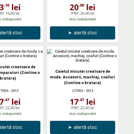
3
lei
20
lei
,10
,98
RP:
16,80 lei
PRP:
26,90 lei
c indisponibil
stoc indisponibil
alertă stoc
➤
alertă stoc
cutei creatoare de
Caietul micutei creatoare de
mparaturi (Contine o
moda. Accesorii, machiaj, coafuri
bratara)
(Contine o bratara)
ITERA
- 2013
LITERA
- 2013
7
lei
17
lei
,47
,47
RP:
22,40 lei
PRP:
22,40 lei
c indisponibil
stoc indisponibil
alertă stoc
➤
alertă stoc