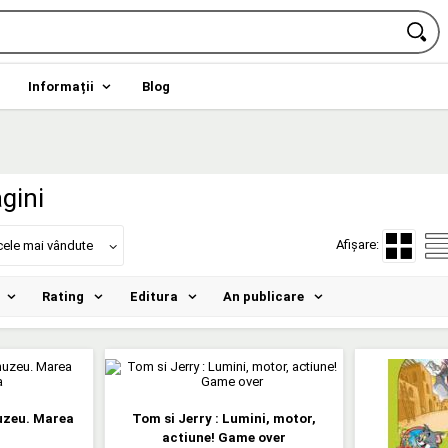
Informații
Blog
gini
Afișare:
cele mai vândute
Rating
Editura
An publicare
muzeu. Marea
Tom si Jerry : Lumini, motor,
actiune! Game over