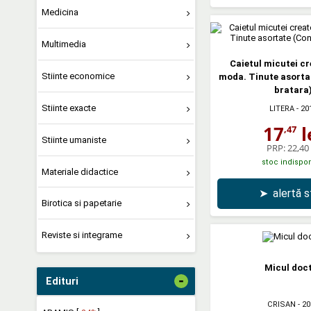
Medicina
Multimedia
Caietul micutei c
Stiinte economice
moda. Tinute asorta
bratara
Stiinte exacte
LITERA
- 20
17
l
,47
Stiinte umaniste
PRP:
22,40 
stoc indispon
Materiale didactice
➤
alertă 
Birotica si papetarie
Reviste si integrame
Micul doc
-
Edituri
CRISAN
- 20