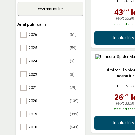
LITERA
- 20
43
l
vezi mai multe
,60
PRP:
55,90 
Anul publicării
stoc indispon
2026
(51)
➤
alertă 
2025
(59)
2024
(9)
Uimitorul Spid
2023
(8)
Inceputuri
LITERA
- 20
2021
(79)
26
l
,21
2020
(139)
PRP:
33,60 
stoc indispon
2019
(332)
➤
alertă 
2018
(641)