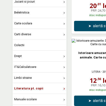
Jucarii si jocuri
20
l
,01
PRP:
24,70 
Beletristica
stoc indispon
Carte scolara
➤
alertă 
Carti diverse
Colectii
Istorioare amuzan
Drept
animale. Carte c
IT&Calculatoare
LITERA
- 20
Limbi straine
12
l
,56
PRP:
16,10 
Literatura pt. copii
stoc indispon
Manuale scolare
➤
alertă 