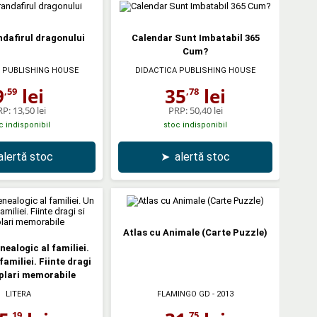
andafirul dragonului
Calendar Sunt Imbatabil 365
Cum?
 PUBLISHING HOUSE
DIDACTICA PUBLISHING HOUSE
9
lei
35
lei
,59
,78
RP:
13,50 lei
PRP:
50,40 lei
c indisponibil
stoc indisponibil
alertă stoc
➤
alertă stoc
Atlas cu Animale (Carte Puzzle)
nealogic al familiei.
familiei. Fiinte dragi
plari memorabile
LITERA
FLAMINGO GD
- 2013
,19
,75