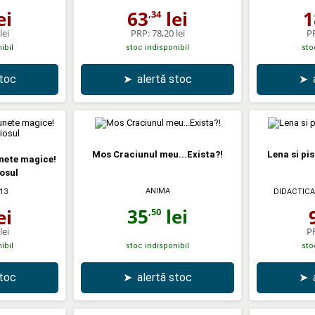
ei
63
lei
1
,34
lei
PRP:
78,20 lei
P
ibil
stoc indisponibil
sto
stoc
➤
alertă stoc
➤
Mos Craciunul meu...Exista?!
Lena si pis
unete magice!
osul
ANIMA
13
DIDACTICA
35
lei
ei
,50
lei
P
ibil
stoc indisponibil
sto
stoc
➤
alertă stoc
➤