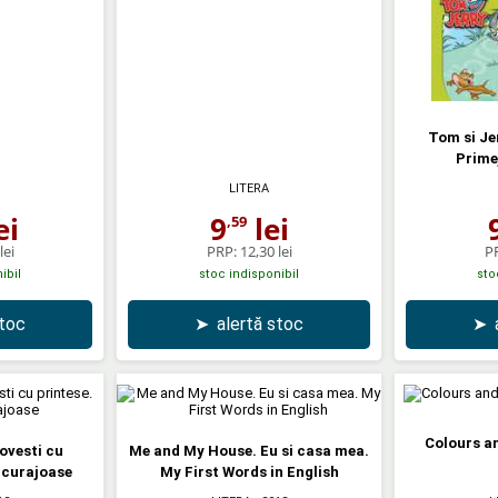
Tom si Jer
Prime
LITERA
ei
9
lei
,59
lei
PRP:
12,30 lei
P
ibil
stoc indisponibil
sto
stoc
➤
alertă stoc
➤
Colours an
ovesti cu
Me and My House. Eu si casa mea.
 curajoase
My First Words in English