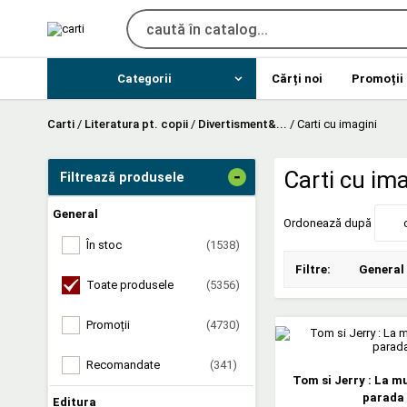
Categorii
Cărți noi
Promoții
Carti
/
Literatura pt. copii
/
Divertisment&...
/
Carti cu imagini
-
Carti cu ima
Filtrează produsele
General
Ordonează după
În stoc
(1538)
Filtre:
General
Toate produsele
(5356)
Promoții
(4730)
Recomandate
(341)
Tom si Jerry : La 
parada
Editura