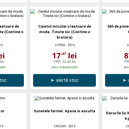
reatoare de
Caietul micutei creatoare de
365 de pove
te (Contine o
moda. Tinute sic (Contine o
)
bratara)
13
LITERA
- 2013
L
ei
17
lei
8
,47
lei
PRP:
22,40 lei
PR
ibil
stoc indisponibil
sto
stoc
➤
alertă stoc
➤
tor
Sunetele fermei. Apasa si asculta
Darurile lui
6 
13
CRISAN
- 2013
C