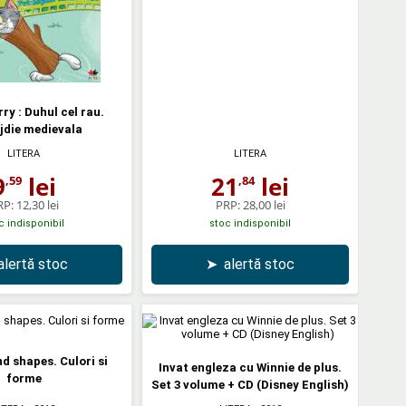
ry : Duhul cel rau.
jdie medievala
LITERA
LITERA
9
lei
21
lei
,59
,84
RP:
12,30 lei
PRP:
28,00 lei
c indisponibil
stoc indisponibil
alertă stoc
➤
alertă stoc
d shapes. Culori si
Invat engleza cu Winnie de plus.
forme
Set 3 volume + CD (Disney English)