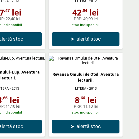
ITERA
- 2013
LITERA
- 2012
7
lei
42
lei
,47
,04
RP:
22,40 lei
PRP:
49,99 lei
c indisponibil
stoc indisponibil
alertă stoc
➤
alertă stoc
mului-Lup. Aventura
Revansa Omului de Otel. Aventura
lecturii.
lecturii.
ITERA
- 2013
LITERA
- 2013
8
lei
8
lei
,66
,66
RP:
11,10 lei
PRP:
11,10 lei
c indisponibil
stoc indisponibil
alertă stoc
➤
alertă stoc