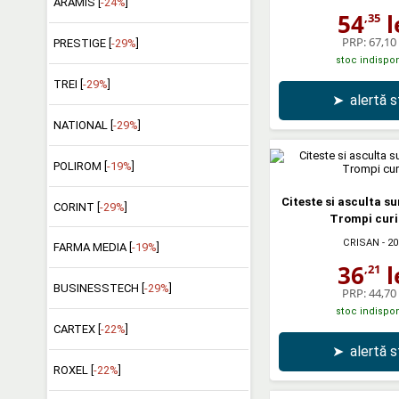
ARAMIS [
-24%
]
54
l
,35
PRP:
67,10 
PRESTIGE [
-29%
]
stoc indispon
TREI [
-29%
]
➤
alertă 
NATIONAL [
-29%
]
POLIROM [
-19%
]
Citeste si asculta s
CORINT [
-29%
]
Trompi curi
CRISAN
- 20
FARMA MEDIA [
-19%
]
36
l
,21
BUSINESSTECH [
-29%
]
PRP:
44,70 
stoc indispon
CARTEX [
-22%
]
➤
alertă 
ROXEL [
-22%
]