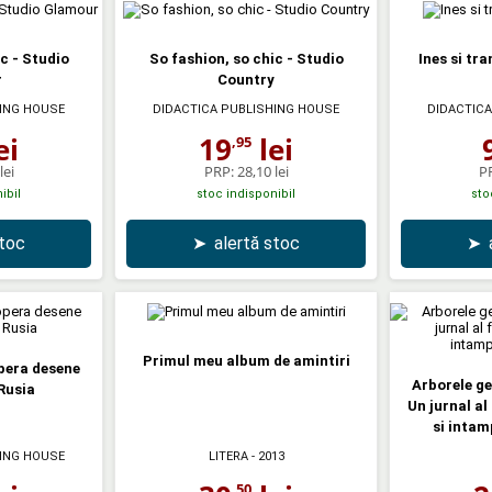
c - Studio
So fashion, so chic - Studio
Ines si tr
r
Country
HING HOUSE
DIDACTICA PUBLISHING HOUSE
DIDACTICA
ei
19
lei
,95
lei
PRP:
28,10 lei
P
ibil
stoc indisponibil
sto
stoc
➤
alertă stoc
➤
Primul meu album de amintiri
pera desene
Arborele ge
Rusia
Un jurnal al 
si intam
HING HOUSE
LITERA
- 2013
,50