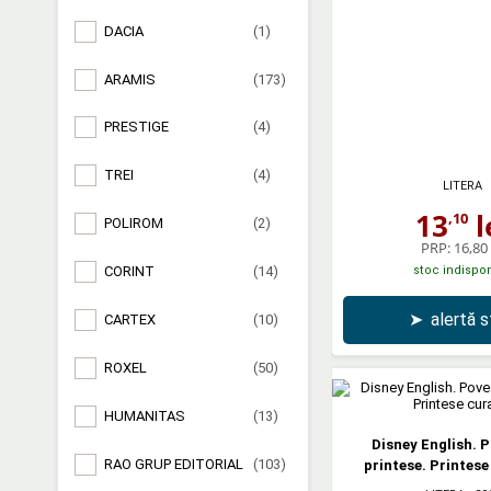
DACIA
(1)
ARAMIS
(173)
PRESTIGE
(4)
TREI
(4)
LITERA
13
l
,10
POLIROM
(2)
PRP:
16,80 
stoc indispon
CORINT
(14)
➤
alertă 
CARTEX
(10)
ROXEL
(50)
HUMANITAS
(13)
Disney English. P
RAO GRUP EDITORIAL
(103)
printese. Printese