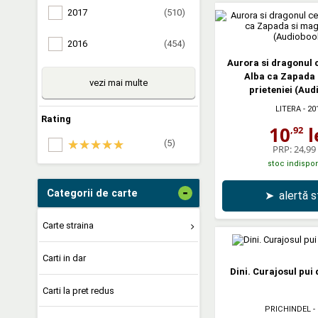
2017
(510)
2016
(454)
Aurora si dragonul c
Alba ca Zapada 
vezi mai multe
prieteniei (Aud
LITERA
- 20
Rating
10
l
,92
(5)
PRP:
24,99 
stoc indispon
-
Categorii de carte
➤
alertă 
Carte straina
Carti in dar
Dini. Curajosul pui
Carti la pret redus
PRICHINDEL
-