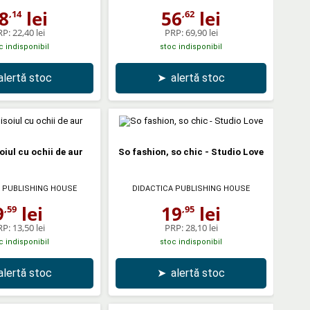
8
lei
56
lei
,14
,62
RP:
22,40 lei
PRP:
69,90 lei
c indisponibil
stoc indisponibil
alertă stoc
➤
alertă stoc
oiul cu ochii de aur
So fashion, so chic - Studio Love
 PUBLISHING HOUSE
DIDACTICA PUBLISHING HOUSE
9
lei
19
lei
,59
,95
RP:
13,50 lei
PRP:
28,10 lei
c indisponibil
stoc indisponibil
alertă stoc
➤
alertă stoc