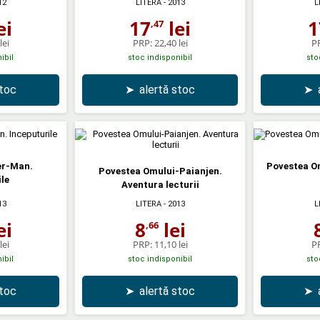
12
LITERA
- 2013
L
ei
17
lei
1
,47
lei
PRP:
22,40 lei
P
ibil
stoc indisponibil
sto
stoc
➤
alertă stoc
➤
er-Man.
Povestea O
Povestea Omului-Paianjen.
le
Aventura lecturii
13
LITERA
- 2013
L
ei
8
lei
,66
lei
PRP:
11,10 lei
P
ibil
stoc indisponibil
sto
stoc
➤
alertă stoc
➤