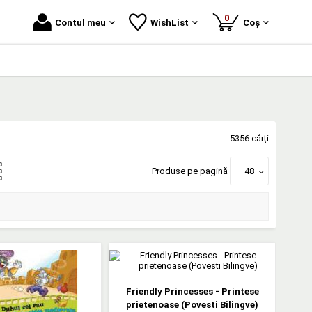
produse
0
Contul meu
WishList
Coș
5356 cărți
Produse pe pagină
48
Friendly Princesses - Printese
prietenoase (Povesti Bilingve)