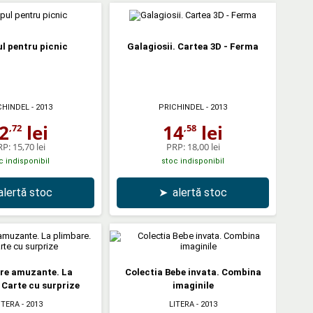
ul pentru picnic
Galagiosii. Cartea 3D - Ferma
CHINDEL
- 2013
PRICHINDEL
- 2013
2
lei
14
lei
,72
,58
RP:
15,70 lei
PRP:
18,00 lei
c indisponibil
stoc indisponibil
alertă stoc
➤
alertă stoc
are amuzante. La
Colectia Bebe invata. Combina
 Carte cu surprize
imaginile
ITERA
- 2013
LITERA
- 2013