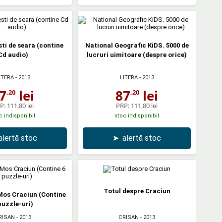
sti de seara (contine
National Geografic KiDS. 5000 de
Cd audio)
lucruri uimitoare (despre orice)
ITERA
- 2013
LITERA
- 2013
7
lei
87
lei
,20
,20
P:
111,80 lei
PRP:
111,80 lei
c indisponibil
stoc indisponibil
alertă stoc
➤
alertă stoc
Totul despre Craciun
 Mos Craciun (Contine
puzzle-uri)
RISAN
- 2013
CRISAN
- 2013