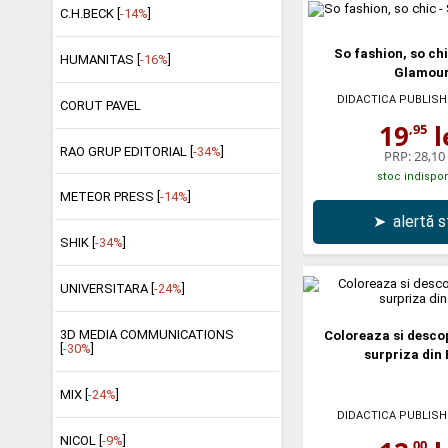
C.H.BECK [
-14%
]
So fashion, so chi
HUMANITAS [
-16%
]
Glamou
DIDACTICA PUBLIS
CORUT PAVEL
19
l
,95
RAO GRUP EDITORIAL [
-34%
]
PRP:
28,10 
stoc indispon
METEOR PRESS [
-14%
]
➤
alertă 
SHIK [
-34%
]
UNIVERSITARA [
-24%
]
3D MEDIA COMMUNICATIONS
Coloreaza si desco
[
-30%
]
surpriza din 
MIX [
-24%
]
DIDACTICA PUBLIS
NICOL [
-9%
]
,00