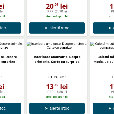
ei
20
lei
1
,01
lei
PRP:
24,70 lei
P
ibil
stoc indisponibil
sto
stoc
➤
alertă stoc
➤
te. Despre
Istorioare amuzante. Despre
Caietul mi
u surprize
prietenie. Carte cu surprize
moda. La cu
13
LITERA
- 2013
L
ei
13
lei
1
,10
lei
PRP:
16,80 lei
P
ibil
stoc indisponibil
sto
stoc
➤
alertă stoc
➤