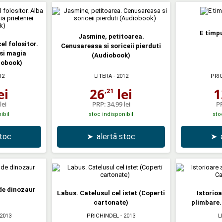
E timp
Jasmine, petitoarea.
el folositor.
Cenusareasa si soriceii pierduti
si magia
(Audiobook)
iobook)
12
LITERA
- 2012
PRI
ei
26
lei
1
,21
lei
PRP:
34,99 lei
P
ibil
stoc indisponibil
sto
stoc
➤
alertă stoc
➤
 de dinozaur
Labus. Catelusul cel istet (Coperti
Istorio
cartonate)
plimbare.
 2013
PRICHINDEL
- 2013
L