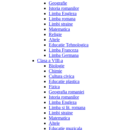
Geografie
Istoria romanilor
Limba Engleza
Limba romana
Limbi straine
Matematica
Religie
Altele
Educatie Tehnologica
Limba Franceza
Limba Germana
Clasa a VIII-a
Biologie
Chimie
Cultura civica
Educatie plastica
Fizica
Geografia romaniei
Istoria romanilor
Limba Engleza
Limba si lit. romana
Limbi straine
Matematica
Altele
Educatie muzicala