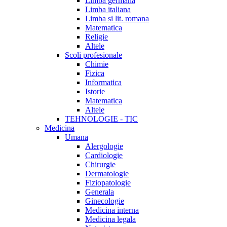
Limba germana
Limba italiana
Limba si lit. romana
Matematica
Religie
Altele
Scoli profesionale
Chimie
Fizica
Informatica
Istorie
Matematica
Altele
TEHNOLOGIE - TIC
Medicina
Umana
Alergologie
Cardiologie
Chirurgie
Dermatologie
Fiziopatologie
Generala
Ginecologie
Medicina interna
Medicina legala