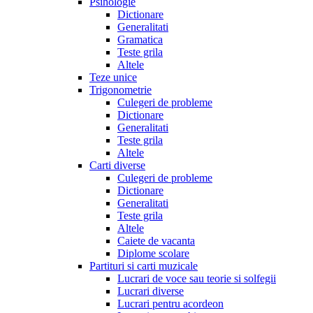
Psihologie
Dictionare
Generalitati
Gramatica
Teste grila
Altele
Teze unice
Trigonometrie
Culegeri de probleme
Dictionare
Generalitati
Teste grila
Altele
Carti diverse
Culegeri de probleme
Dictionare
Generalitati
Teste grila
Altele
Caiete de vacanta
Diplome scolare
Partituri si carti muzicale
Lucrari de voce sau teorie si solfegii
Lucrari diverse
Lucrari pentru acordeon