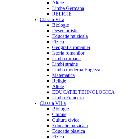
Altele
Limba Germana
RELIGIE
Clasa a VI-a
Biologie
Desen artistic
Educatie muzicala
Fizica
Geografia romaniei
Istoria romanilor
Limba romana
Limbi straine
Limba moderna Engleza
Matematica
Religie
Altele
EDUCATIE TEHNOLOGICA
Limba Franceza
Clasa a VII-a
Biologie
Chimie
Cultura civica
Educatie muzicala
Educatie plastica
Fizica