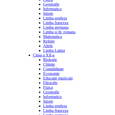
Geografie
Informatica
Istorie
Limba engleza
Limba franceza
Limba germana
Limba si lit. romana
Matematica
Religie
Altele
Limba Latina
Clasa a XII-a
Biologie
Chimie
Contabilitate
Economie
Educatie muzicala
Filozofie
Fizica
Geografie
Informatica
Istorie
Limba engleza
Limba franceza