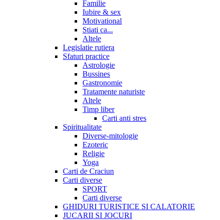
Familie
Iubire & sex
Motivational
Stiati ca...
Altele
Legislatie rutiera
Sfaturi practice
Astrologie
Bussines
Gastronomie
Tratamente naturiste
Altele
Timp liber
Carti anti stres
Spiritualitate
Diverse-mitologie
Ezoteric
Religie
Yoga
Carti de Craciun
Carti diverse
SPORT
Carti diverse
GHIDURI TURISTICE SI CALATORIE
JUCARII SI JOCURI