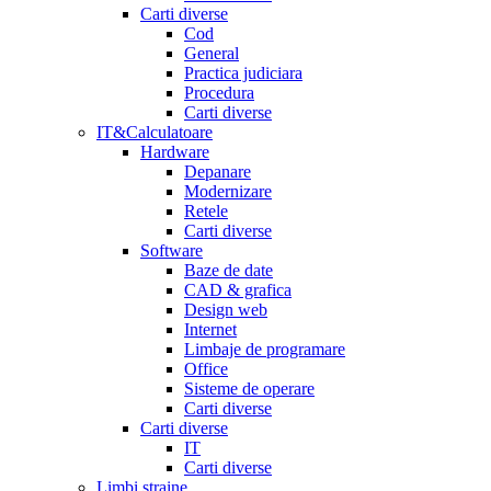
Carti diverse
Cod
General
Practica judiciara
Procedura
Carti diverse
IT&Calculatoare
Hardware
Depanare
Modernizare
Retele
Carti diverse
Software
Baze de date
CAD & grafica
Design web
Internet
Limbaje de programare
Office
Sisteme de operare
Carti diverse
Carti diverse
IT
Carti diverse
Limbi straine