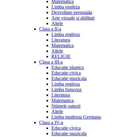
Matematica
Limba engleza
Dezvoltare personala
Arte vizuale si abilitati
Altele
Clasa a II-a
Limba engleza
Literatura
Matematica
Altele
RELIGIE
Clasa a III-a
Educatie plastica
Educatie civica
Educatie muzicala
Limba engleza
Limba franceza
Literatura
Matematica
Stiintele naturii
Altele
Limba moderna Germana
Clasa a IV-a
Educatie civica
Educatie muzicala