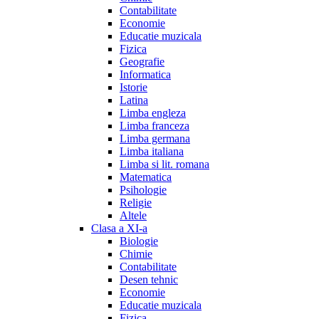
Contabilitate
Economie
Educatie muzicala
Fizica
Geografie
Informatica
Istorie
Latina
Limba engleza
Limba franceza
Limba germana
Limba italiana
Limba si lit. romana
Matematica
Psihologie
Religie
Altele
Clasa a XI-a
Biologie
Chimie
Contabilitate
Desen tehnic
Economie
Educatie muzicala
Fizica