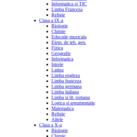
Informatica si TIC
Limba Franceza
Religie
Clasa a IX-a
Biologie
Chimie
Educatie muzicala
Elem. de teh. gen.
Fizica
Geografie
Informatica
Istorie
Latina
Limba engleza
Limba franceza
Limba germana
Limba italiana
Limba si lit. romana
Logica si argumentatie
Matematica
Religie
Altele
Clasa a X-a
Biologie
Chimie