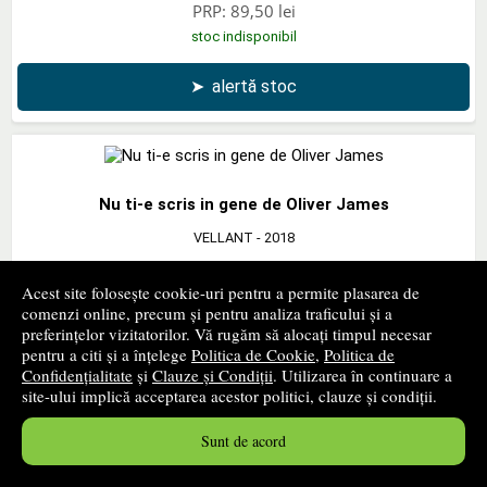
PRP:
89,50 lei
stoc indisponibil
➤
alertă stoc
Nu ti-e scris in gene de Oliver James
VELLANT
- 2018
31
lei
,75
Acest site folosește cookie-uri pentru a permite plasarea de
PRP:
39,20 lei
comenzi online, precum și pentru analiza traficului și a
preferințelor vizitatorilor. Vă rugăm să alocați timpul necesar
stoc indisponibil
pentru a citi și a înțelege
Politica de Cookie
,
Politica de
Confidențialitate
și
Clauze și Condiții
. Utilizarea în continuare a
➤
alertă stoc
site-ului implică acceptarea acestor politici, clauze și condiții.
Sunt de acord