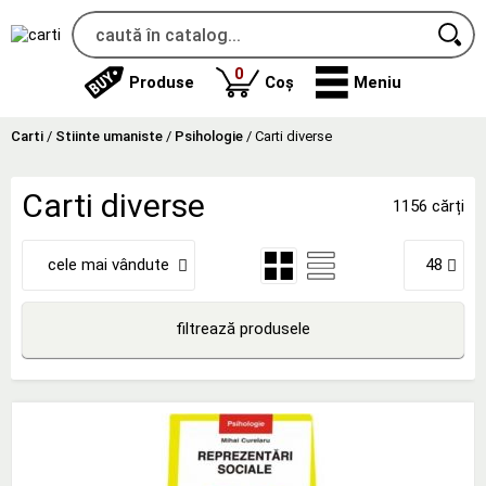
produse
0
Produse
Coș
Meniu
Carti
/
Stiinte umaniste
/
Psihologie
/
Carti diverse
Carti diverse
1156 cărți
cele mai vândute
48
filtrează produsele