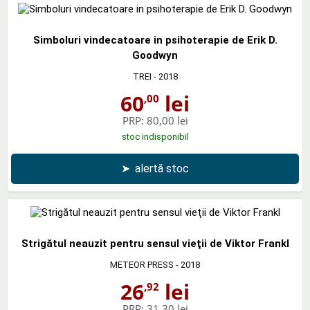
Simboluri vindecatoare in psihoterapie de Erik D.
Goodwyn
TREI
- 2018
60
lei
,00
PRP:
80,00 lei
stoc indisponibil
➤
alertă stoc
Strigătul neauzit pentru sensul vieţii de Viktor Frankl
METEOR PRESS
- 2018
26
lei
,92
PRP:
31,30 lei