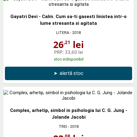
Gayatri Devi - Calm. Cum sa-ti gasesti linistea intr-o
lume stresanta si agitata
LITERA
- 2018
26
lei
,21
PRP:
33,60 lei
stoc indisponibil
➤
alertă stoc
Complex, arhetip, simbol in psihologia lui C. G. Jung -
Jolande Jacobi
TREI
- 2018
,08