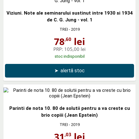
Viziuni. Note ale seminarului sustinut intre 1930 si 1934
de C. G. Jung - vol. 1
TREI
- 2019
78
lei
,60
PRP:
105,00 lei
stoc indisponibil
➤
alertă stoc
Parinti de nota 10. 80 de solutii pentru a va creste cu
brio copiii (Jean Epstein)
TREI
- 2019
31
lei
,03