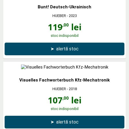
Bunt! Deutsch-Ukrainisch
HUEBER
- 2023
119
lei
,00
stoc indisponibil
➤
alertă stoc
Visuelles Fachworterbuch Kfz-Mechatronik
HUEBER
- 2018
107
lei
,00
stoc indisponibil
➤
alertă stoc