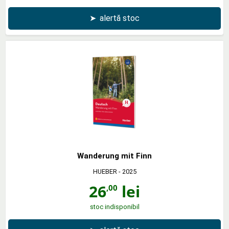
➤
alertă stoc
Wanderung mit Finn
HUEBER
- 2025
26
lei
,00
stoc indisponibil