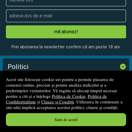
mă abonez!
Prin abonarea la newsletter confirm că am peste 18 ani.
Politici
-
Acest site folosește cookie-uri pentru a permite plasarea de
Termeni și condiții
comenzi online, precum și pentru analiza traficului și a
preferințelor vizitatorilor. Vă rugăm să alocați timpul necesar
pentru a citi și a înțelege
Politica de Cookie
,
Politica de
Politica de Cookie
Confidențialitate
și
Clauze și Condiții
. Utilizarea în continuare a
site-ului implică acceptarea acestor politici, clauze și condiții.
Politica de Confidențialitate
Sunt de acord
Cum cumperi?