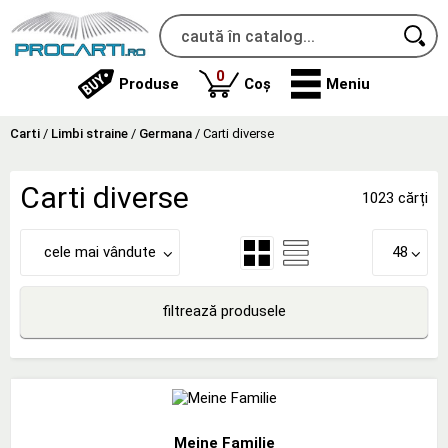
produse
0
Produse
Coș
Meniu
Carti
/
Limbi straine
/
Germana
/
Carti diverse
Carti diverse
1023 cărți
cele mai vândute
48
filtrează produsele
Meine Familie