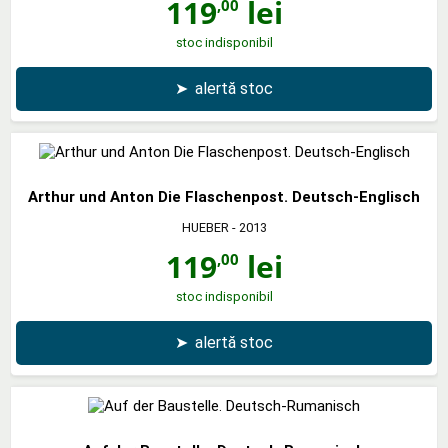
119
lei
,00
stoc indisponibil
➤
alertă stoc
Arthur und Anton Die Flaschenpost. Deutsch-Englisch
HUEBER
- 2013
119
lei
,00
stoc indisponibil
➤
alertă stoc