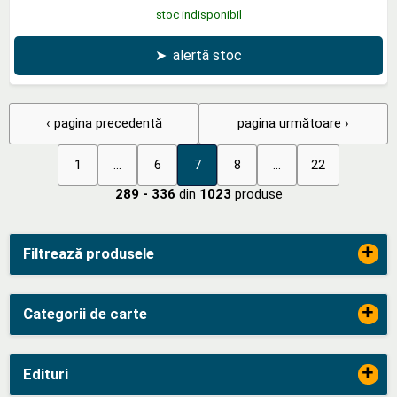
stoc indisponibil
➤
alertă stoc
‹ pagina precedentă
pagina următoare ›
1
...
6
7
8
...
22
289 - 336
din
1023
produse
+
Filtrează produsele
+
Categorii de carte
+
Edituri