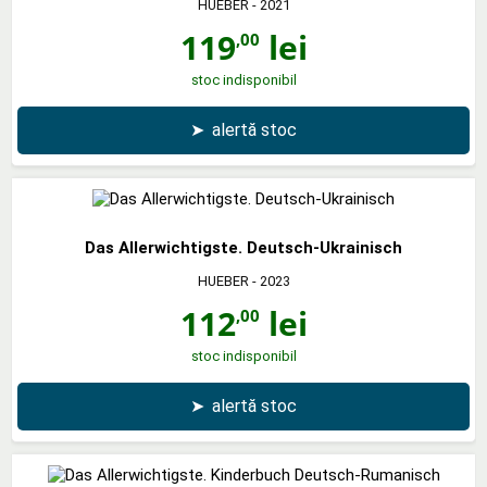
HUEBER
- 2021
119
lei
,00
stoc indisponibil
➤
alertă stoc
Das Allerwichtigste. Deutsch-Ukrainisch
HUEBER
- 2023
112
lei
,00
stoc indisponibil
➤
alertă stoc