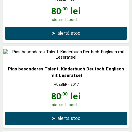
80
lei
,00
stoc indisponibil
➤
alertă stoc
Pias besonderes Talent. Kinderbuch Deutsch-Englisch
mit Leseratsel
HUEBER
- 2017
80
lei
,00
stoc indisponibil
➤
alertă stoc