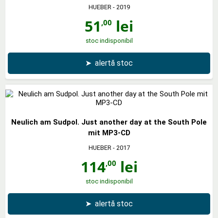
HUEBER
- 2019
51
lei
,00
stoc indisponibil
➤
alertă stoc
Neulich am Sudpol. Just another day at the South Pole
mit MP3-CD
HUEBER
- 2017
114
lei
,00
stoc indisponibil
➤
alertă stoc