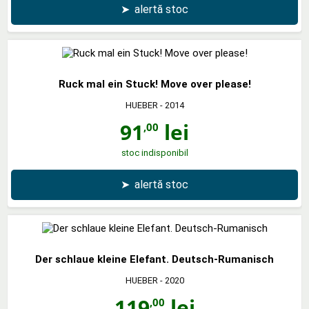
➤
alertă stoc
Ruck mal ein Stuck! Move over please!
HUEBER
- 2014
91
lei
,00
stoc indisponibil
➤
alertă stoc
Der schlaue kleine Elefant. Deutsch-Rumanisch
HUEBER
- 2020
119
lei
,00