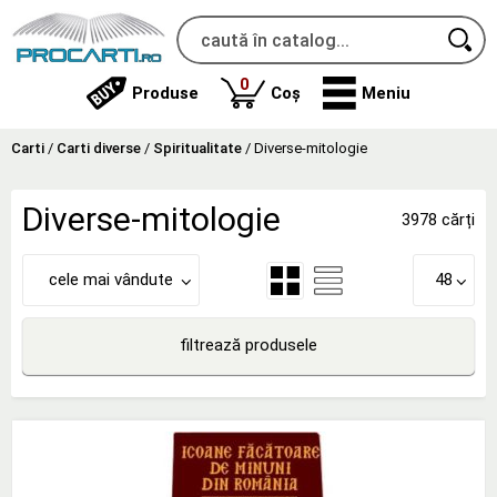
produse
0
Produse
Coș
Meniu
Carti
/
Carti diverse
/
Spiritualitate
/
Diverse-mitologie
Diverse-mitologie
3978 cărți
cele mai vândute
48
filtrează produsele