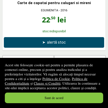
Carte de capatai pentru calugari si mireni
EGUMENITA
- 2016
22
lei
,50
stoc indisponibil
➤
alertă stoc
‹ pagina precedentă
pagina următoare ›
Acest site folosește cookie-uri pentru a permite plasarea de
comenzi online, precum și pentru analiza traficului și a
1
...
42
43
44
...
83
preferințelor vizitatorilor. Vă rugăm să alocați timpul necesar
pentru a citi și a înțelege
Politica de Cookie
,
Politica de
2017 - 2064
din
3978
produse
Confidențialitate
și
Clauze și Condiții
. Utilizarea în continuare a
site-ului implică acceptarea acestor politici, clauze și condiții.
+
Filtrează produsele
Sunt de acord