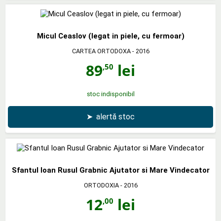
Micul Ceaslov (legat in piele, cu fermoar)
CARTEA ORTODOXA
- 2016
89
lei
,50
stoc indisponibil
➤
alertă stoc
Sfantul Ioan Rusul Grabnic Ajutator si Mare Vindecator
ORTODOXIA
- 2016
12
lei
,00