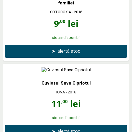
familiei
ORTODOXIA
- 2016
9
lei
,00
stoc indisponibil
➤
alertă stoc
Cuviosul Sava Cipriotul
IONA
- 2016
11
lei
,00
stoc indisponibil
➤
alertă stoc