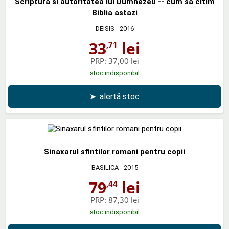
Scriptura si autoritatea lui Dumnezeu -- cum sa citim
Biblia astazi
DEISIS
- 2016
33
lei
,71
PRP:
37,00 lei
stoc indisponibil
➤
alertă stoc
Sinaxarul sfintilor romani pentru copii
BASILICA
- 2015
79
lei
,44
PRP:
87,30 lei
stoc indisponibil