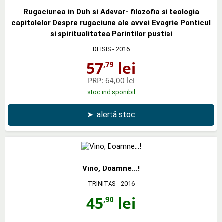
Rugaciunea in Duh si Adevar- filozofia si teologia
capitolelor Despre rugaciune ale avvei Evagrie Ponticul
si spiritualitatea Parintilor pustiei
DEISIS
- 2016
57
lei
,79
PRP:
64,00 lei
stoc indisponibil
➤
alertă stoc
Vino, Doamne...!
TRINITAS
- 2016
45
lei
,90