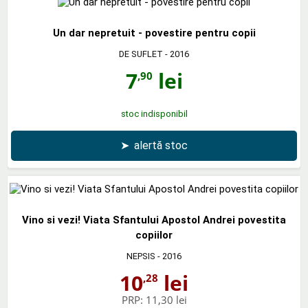
Un dar nepretuit - povestire pentru copii
DE SUFLET
- 2016
7
lei
,90
stoc indisponibil
➤
alertă stoc
Vino si vezi! Viata Sfantului Apostol Andrei povestita
copiilor
NEPSIS
- 2016
10
lei
,28
PRP:
11,30 lei