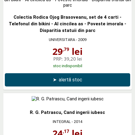
Colectia Rodica Ojog Brasoveanu, set de 4 carti -
Telefonul din bikini - Al cincilea as - Poveste imorala -
Disparitia statuii din parc
UNIVERSITARA
- 2009
29
lei
,79
PRP:
39,20 lei
stoc indisponibil
➤
alertă stoc
R. G. Patrascu, Cand ingerii iubesc
INTEGRAL
- 2014
24
lei
,17