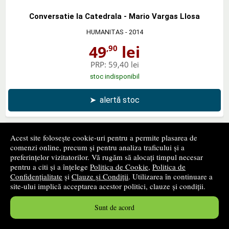
Conversatie la Catedrala - Mario Vargas Llosa
HUMANITAS
- 2014
49
lei
,90
PRP:
59,40 lei
stoc indisponibil
➤
alertă stoc
Acest site folosește cookie-uri pentru a permite plasarea de
comenzi online, precum și pentru analiza traficului și a
Iubire tradata, Volumul 1 (Colectia TORENTE)
preferințelor vizitatorilor. Vă rugăm să alocați timpul necesar
pentru a citi și a înțelege
Politica de Cookie
,
Politica de
ORIZONTURI
- 2014
Confidențialitate
și
Clauze și Condiții
. Utilizarea în continuare a
19
lei
site-ului implică acceptarea acestor politici, clauze și condiții.
,35
PRP:
22,50 lei
Sunt de acord
stoc indisponibil