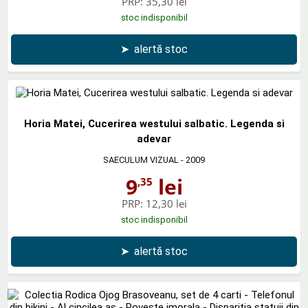
PRP:
35,30 lei
stoc indisponibil
➤
alertă stoc
Horia Matei, Cucerirea westului salbatic. Legenda si
adevar
SAECULUM VIZUAL
- 2009
9
lei
,35
PRP:
12,30 lei
stoc indisponibil
➤
alertă stoc