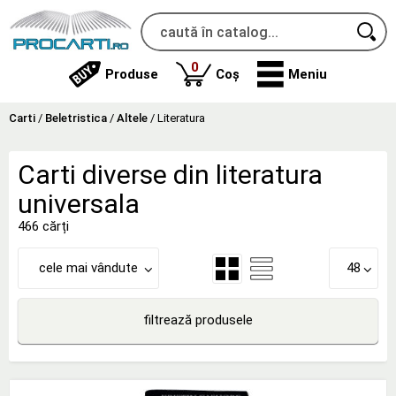
produse
0
Produse
Coș
Meniu
Carti
/
Beletristica
/
Altele
/
Literatura
Carti diverse din literatura
universala
466 cărți
cele mai vândute
48
filtrează produsele